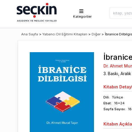
Kategoriler
Ana Sayfa
>
Yabancı Dil Eğitimi Kitapları
>
Diğer
>
İbranice Dilbilgis
İbranice
Dr. Ahmet Mur
3
. Baskı,
Aralık
Kitabın
Detayl
Dili:
Türkçe
Ebat:
16x24
Sayfa
Sayısı
:
18
Kitabın
Açıkl