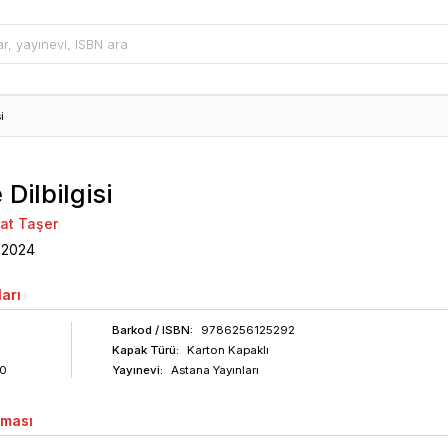
i
 Dilbilgisi
at Taşer
2024
arı
Barkod
/ ISBN
:
9786256125292
Kapak Türü:
Karton Kapaklı
0
Yayınevi:
Astana Yayınları
aması