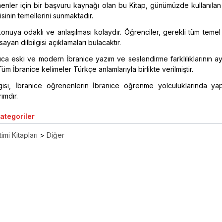
enler için bir başvuru kaynağı olan bu Kitap, günümüzde kullanıla
isinin temellerini sunmaktadır.
onuya odaklı ve anlaşılması kolaydır. Öğrenciler, gerekli tüm temel d
sayan dilbilgisi açıklamaları bulacaktır.
ca eski ve modern İbranice yazım ve seslendirme farklılıklarının ayrı
Tüm İbranice kelimeler Türkçe anlamlarıyla birlikte verilmiştir.
lgisi, İbranice öğrenenlerin İbranice öğrenme yolculuklarında yap
rımdır.
Kategoriler
imi Kitapları
>
Diğer