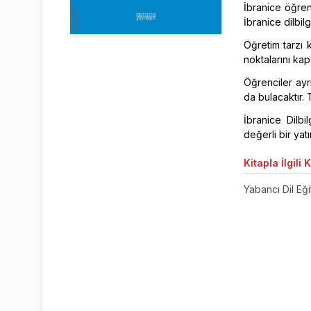
İbranice öğren
İbranice dilbilg
Öğretim tarzı k
noktalarını kap
Öğrenciler ayrı
da bulacaktır. 
İbranice Dilbi
değerli bir yatı
Kitapla
İlgili 
Yabancı Dil Eğit