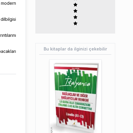
n modern
ilbilgisi
ntılarını
Bu kitaplar da ilginizi çekebilir
acakları