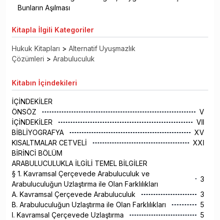
Bunların Aşılması
Kitapla
İlgili Kategoriler
Hukuk Kitapları
>
Alternatif Uyuşmazlık
Çözümleri
>
Arabuluculuk
Kitabın
İçindekileri
İÇİNDEKİLER
ÖNSÖZ
V
İÇİNDEKİLER
VII
BİBLİYOGRAFYA
XV
KISALTMALAR CETVELİ
XXI
BİRİNCİ BÖLÜM
ARABULUCULUKLA İLGİLİ TEMEL BİLGİLER
§ 1. Kavramsal Çerçevede Arabuluculuk ve
3
Arabuluculuğun Uzlaştırma ile Olan Farklılıkları
A. Kavramsal Çerçevede Arabuluculuk
3
B. Arabuluculuğun Uzlaştırma ile Olan Farklılıkları
5
I. Kavramsal Çerçevede Uzlaştırma
5