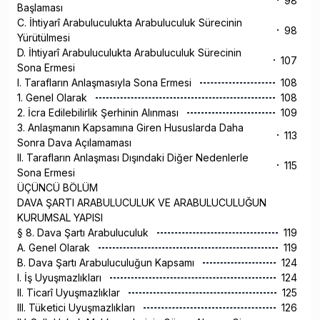
98
Başlaması
C. İhtiyarî Arabuluculukta Arabuluculuk Sürecinin
98
Yürütülmesi
D. İhtiyarî Arabuluculukta Arabuluculuk Sürecinin
107
Sona Ermesi
I. Tarafların Anlaşmasıyla Sona Ermesi
108
1. Genel Olarak
108
2. İcra Edilebilirlik Şerhinin Alınması
109
3. Anlaşmanın Kapsamına Giren Hususlarda Daha
113
Sonra Dava Açılamaması
II. Tarafların Anlaşması Dışındaki Diğer Nedenlerle
115
Sona Ermesi
ÜÇÜNCÜ BÖLÜM
DAVA ŞARTI ARABULUCULUK VE ARABULUCULUĞUN
KURUMSAL YAPISI
§ 8. Dava Şartı Arabuluculuk
119
A. Genel Olarak
119
B. Dava Şartı Arabuluculuğun Kapsamı
124
I. İş Uyuşmazlıkları
124
II. Ticarî Uyuşmazlıklar
125
III. Tüketici Uyuşmazlıkları
126