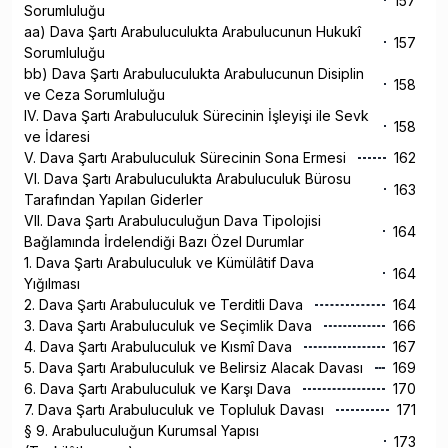
157
Sorumluluğu
aa) Dava Şartı Arabuluculukta Arabulucunun Hukukî
157
Sorumluluğu
bb) Dava Şartı Arabuluculukta Arabulucunun Disiplin
158
ve Ceza Sorumluluğu
IV. Dava Şartı Arabuluculuk Sürecinin İşleyişi ile Sevk
158
ve İdaresi
V. Dava Şartı Arabuluculuk Sürecinin Sona Ermesi
162
VI. Dava Şartı Arabuluculukta Arabuluculuk Bürosu
163
Tarafından Yapılan Giderler
VII. Dava Şartı Arabuluculuğun Dava Tipolojisi
164
Bağlamında İrdelendiği Bazı Özel Durumlar
1. Dava Şartı Arabuluculuk ve Kümülâtif Dava
164
Yığılması
2. Dava Şartı Arabuluculuk ve Terditli Dava
164
3. Dava Şartı Arabuluculuk ve Seçimlik Dava
166
4. Dava Şartı Arabuluculuk ve Kısmî Dava
167
5. Dava Şartı Arabuluculuk ve Belirsiz Alacak Davası
169
6. Dava Şartı Arabuluculuk ve Karşı Dava
170
7. Dava Şartı Arabuluculuk ve Topluluk Davası
171
§ 9. Arabuluculuğun Kurumsal Yapısı
173