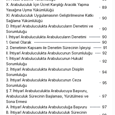
X. Arabuluculuk İçin Ücret Karşılığı Aracılık Yapma
89
Yasağına Uyma Yükümlülüğü
XI. Arabuluculuk Uygulamasının Geliştirilmesine Katkı
90
Sağlama Yükümlülüğü
D. İhtiyarî Arabuluculukta Arabulucuların Denetimi ve
90
Sorumluluğu
I. İhtiyarî Arabuluculukta Arabulucuların Denetimi
90
1. Genel Olarak
90
2. Denetimin Kapsamı ile Denetim Sürecinin İşleyişi
91
II. İhtiyarî Arabuluculukta Arabulucunun Sorumluluğu
92
1. İhtiyarî Arabuluculukta Arabulucunun Hukukî
92
Sorumluluğu
2. İhtiyarî Arabuluculukta Arabulucunun Disiplin
94
Sorumluluğu
3. İhtiyarî Arabuluculukta Arabulucunun Ceza
95
Sorumluluğu
§ 7. İhtiyarî Arabuluculukta Arabulucuya Başvuru,
Arabuluculuk Sürecinin Başlaması, Yürütülmesi ve
97
Sona Ermesi
A. İhtiyarî Arabuluculukta Arabuluculuğa Başvuru
97
B. İhtiyarî Arabuluculukta Arabuluculuk Sürecinin