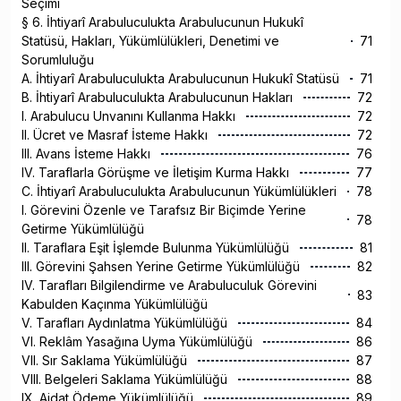
Seçimi
§ 6. İhtiyarî Arabuluculukta Arabulucunun Hukukî
Statüsü, Hakları, Yükümlülükleri, Denetimi ve
71
Sorumluluğu
A. İhtiyarî Arabuluculukta Arabulucunun Hukukî Statüsü
71
B. İhtiyarî Arabuluculukta Arabulucunun Hakları
72
I. Arabulucu Unvanını Kullanma Hakkı
72
II. Ücret ve Masraf İsteme Hakkı
72
III. Avans İsteme Hakkı
76
IV. Taraflarla Görüşme ve İletişim Kurma Hakkı
77
C. İhtiyarî Arabuluculukta Arabulucunun Yükümlülükleri
78
I. Görevini Özenle ve Tarafsız Bir Biçimde Yerine
78
Getirme Yükümlülüğü
II. Taraflara Eşit İşlemde Bulunma Yükümlülüğü
81
III. Görevini Şahsen Yerine Getirme Yükümlülüğü
82
IV. Tarafları Bilgilendirme ve Arabuluculuk Görevini
83
Kabulden Kaçınma Yükümlülüğü
V. Tarafları Aydınlatma Yükümlülüğü
84
VI. Reklâm Yasağına Uyma Yükümlülüğü
86
VII. Sır Saklama Yükümlülüğü
87
VIII. Belgeleri Saklama Yükümlülüğü
88
IX. Aidat Ödeme Yükümlülüğü
89