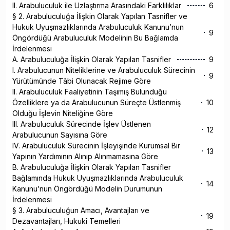
II. Arabuluculuk ile Uzlaştırma Arasındaki Farklılıklar
6
§ 2. Arabuluculuğa İlişkin Olarak Yapılan Tasnifler ve
Hukuk Uyuşmazlıklarında Arabuluculuk Kanunu’nun
9
Öngördüğü Arabuluculuk Modelinin Bu Bağlamda
İrdelenmesi
A. Arabuluculuğa İlişkin Olarak Yapılan Tasnifler
9
I. Arabulucunun Niteliklerine ve Arabuluculuk Sürecinin
9
Yürütümünde Tâbi Olunacak Rejime Göre
II. Arabuluculuk Faaliyetinin Taşımış Bulunduğu
Özelliklere ya da Arabulucunun Süreçte Üstlenmiş
10
Olduğu İşlevin Niteliğine Göre
III. Arabuluculuk Sürecinde İşlev Üstlenen
12
Arabulucunun Sayısına Göre
IV. Arabuluculuk Sürecinin İşleyişinde Kurumsal Bir
13
Yapının Yardımının Alınıp Alınmamasına Göre
B. Arabuluculuğa İlişkin Olarak Yapılan Tasnifler
Bağlamında Hukuk Uyuşmazlıklarında Arabuluculuk
14
Kanunu’nun Öngördüğü Modelin Durumunun
İrdelenmesi
§ 3. Arabuluculuğun Amacı, Avantajları ve
19
Dezavantajları, Hukukî Temelleri