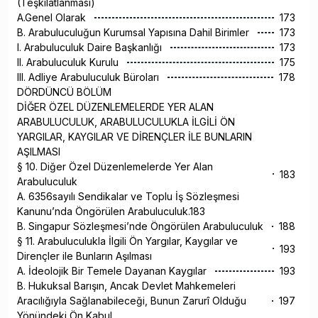
(Teşkilâtlanması)
A.Genel Olarak
173
B. Arabuluculuğun Kurumsal Yapısına Dahil Birimler
173
I. Arabuluculuk Daire Başkanlığı
173
II. Arabuluculuk Kurulu
175
III. Adliye Arabuluculuk Büroları
178
DÖRDÜNCÜ BÖLÜM
DİĞER ÖZEL DÜZENLEMELERDE YER ALAN
ARABULUCULUK, ARABULUCULUKLA İLGİLİ ÖN
YARGILAR, KAYGILAR VE DİRENÇLER İLE BUNLARIN
AŞILMASI
§ 10. Diğer Özel Düzenlemelerde Yer Alan
183
Arabuluculuk
A. 6356sayılı Sendikalar ve Toplu İş Sözleşmesi
Kanunu’nda Öngörülen Arabuluculuk.183
B. Singapur Sözleşmesi’nde Öngörülen Arabuluculuk
188
§ 11. Arabuluculukla İlgili Ön Yargılar, Kaygılar ve
193
Dirençler ile Bunların Aşılması
A. İdeolojik Bir Temele Dayanan Kaygılar
193
B. Hukuksal Barışın, Ancak Devlet Mahkemeleri
Aracılığıyla Sağlanabileceği, Bunun Zarurî Olduğu
197
Yönündeki Ön Kabul