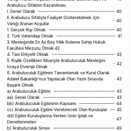
Arabulucu Sıfatının Kazanılması
I. Genel Olarak
40
II. Arabulucu Sıfatıyla Faaliyet Gösterebilmek İçin
40
Varlığı Aranan Koşullar
1. Gerçek Kişi Olmak
40
2. Türk Vatandaşı Olmak
41
3. Mesleğinde En Az Beş Yıllık Kıdeme Sahip Hukuk
Fakültesi Mezunu Olmak.42
4. Tam Ehliyetli Olmak
42
5. Kişilik Özellikleri İtibariyle Arabuluculuk Mesleğini
42
İcraya Elverişli Olmak
6. Arabuluculuk Eğitimini Tamamlamak ve Kural Olarak
Adalet Bakanlığı’nca Yapılacak Olan Yazılı Sınavda
43
Başarılı Olmak
a) Arabuluculuk Eğitimi
43
aa) Genel Olarak
43
bb) Arabuluculuk Eğitiminin Kapsamı
44
cc) Arabuluculuk Eğitimi Verebilecek Olan Kuruluşlar
45
dd) Eğitim Kuruluşlarına Verilen İznin İptali ve
47
Denetlenmeleri
b) Arabuluculuk Sınavı
49