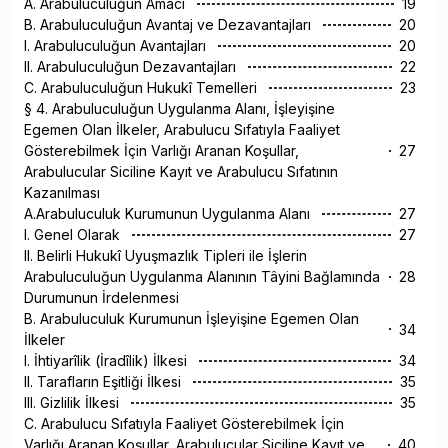
A. Arabuluculuğun Amacı
19
B. Arabuluculuğun Avantaj ve Dezavantajları
20
I. Arabuluculuğun Avantajları
20
II. Arabuluculuğun Dezavantajları
22
C. Arabuluculuğun Hukukî Temelleri
23
§ 4. Arabuluculuğun Uygulanma Alanı, İşleyişine
Egemen Olan İlkeler, Arabulucu Sıfatıyla Faaliyet
Gösterebilmek İçin Varlığı Aranan Koşullar,
27
Arabulucular Siciline Kayıt ve Arabulucu Sıfatının
Kazanılması
A.Arabuluculuk Kurumunun Uygulanma Alanı
27
I. Genel Olarak
27
II. Belirli Hukukî Uyuşmazlık Tipleri ile İşlerin
Arabuluculuğun Uygulanma Alanının Tâyini Bağlamında
28
Durumunun İrdelenmesi
B. Arabuluculuk Kurumunun İşleyişine Egemen Olan
34
İlkeler
I. İhtiyarîlik (İradîlik) İlkesi
34
II. Tarafların Eşitliği İlkesi
35
III. Gizlilik İlkesi
35
C. Arabulucu Sıfatıyla Faaliyet Gösterebilmek İçin
Varlığı Aranan Koşullar, Arabulucular Siciline Kayıt ve
40