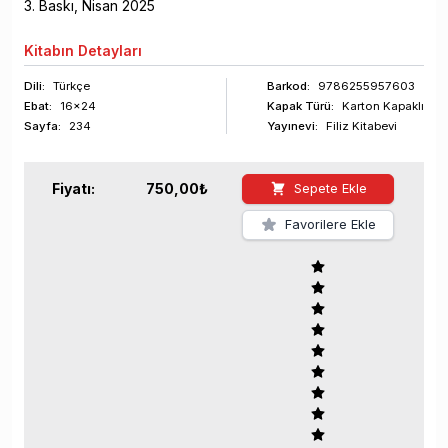
3
. Baskı,
Nisan
2025
Kitabın
Detayları
Dili:
Türkçe
Barkod
:
9786255957603
Ebat:
16x24
Kapak Türü:
Karton Kapaklı
Sayfa
:
234
Yayınevi:
Filiz Kitabevi
Fiyatı:
750,00
₺
Sepete Ekle
Favorilere Ekle