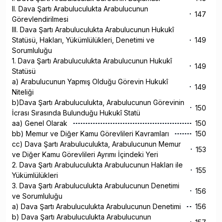
II. Dava Şartı Arabuluculukta Arabulucunun
147
Görevlendirilmesi
III. Dava Şartı Arabuluculukta Arabulucunun Hukukî
Statüsü, Hakları, Yükümlülükleri, Denetimi ve
149
Sorumluluğu
1. Dava Şartı Arabuluculukta Arabulucunun Hukukî
149
Statüsü
a) Arabulucunun Yapmış Olduğu Görevin Hukukî
149
Niteliği
b)Dava Şartı Arabuluculukta, Arabulucunun Görevinin
150
İcrası Sırasında Bulunduğu Hukukî Statü
aa) Genel Olarak
150
bb) Memur ve Diğer Kamu Görevlileri Kavramları
150
cc) Dava Şartı Arabuluculukta, Arabulucunun Memur
153
ve Diğer Kamu Görevlileri Ayrımı İçindeki Yeri
2. Dava Şartı Arabuluculukta Arabulucunun Hakları ile
155
Yükümlülükleri
3. Dava Şartı Arabuluculukta Arabulucunun Denetimi
156
ve Sorumluluğu
a) Dava Şartı Arabuluculukta Arabulucunun Denetimi
156
b) Dava Şartı Arabuluculukta Arabulucunun