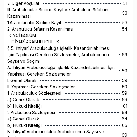
7. Diğer Koşullar
51
III. Arabulucular Siciline Kayıt ve Arabulucu Sıfatının
53
Kazanılması
1.Arabulucular Siciline Kayıt
53
2. Arabulucu Sıfatının Kazanılması
54
İKİNCİ BÖLÜM
İHTİYARÎ ARABULUCULUK
§ 5. İhtiyarî Arabuluculuğa İşlerlik Kazandırılabilmesi
İçin Yapılması Gereken Sözleşmeler, Arabulucunun
59
Sayısı ve Seçimi
A. İhtiyarî Arabuluculuğa İşlerlik Kazandırılabilmesi İçin
59
Yapılması Gereken Sözleşmeler
I. Genel Olarak
59
II. Yapılması Gereken Sözleşmeler
59
1. Arabuluculuk Sözleşmesi
59
a) Genel Olarak
59
b) Hukukî Niteliği
61
2.Arabulucu Sözleşmesi
64
a) Genel Olarak
64
b) Hukukî Niteliği
65
B. İhtiyarî Arabuluculukta Arabulucunun Sayısı ve
69