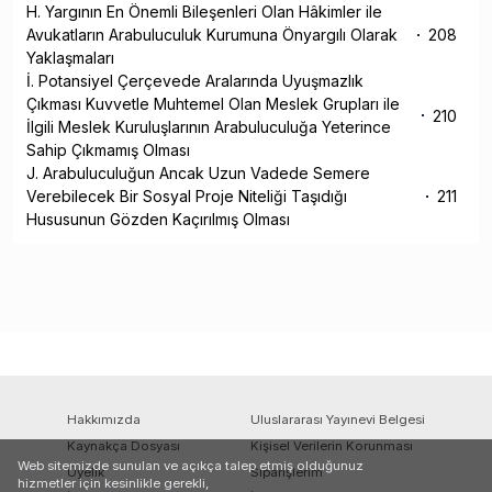
H. Yargının En Önemli Bileşenleri Olan Hâkimler ile
Avukatların Arabuluculuk Kurumuna Önyargılı Olarak
208
Yaklaşmaları
İ. Potansiyel Çerçevede Aralarında Uyuşmazlık
Çıkması Kuvvetle Muhtemel Olan Meslek Grupları ile
210
İlgili Meslek Kuruluşlarının Arabuluculuğa Yeterince
Sahip Çıkmamış Olması
J. Arabuluculuğun Ancak Uzun Vadede Semere
Verebilecek Bir Sosyal Proje Niteliği Taşıdığı
211
Hususunun Gözden Kaçırılmış Olması
Hakkımızda
Uluslararası Yayınevi Belgesi
Kaynakça Dosyası
Kişisel Verilerin Korunması
Web sitemizde sunulan ve açıkça talep etmiş olduğunuz
Üyelik
Siparişlerim
hizmetler için kesinlikle gerekli,