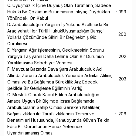
C. Uyuşmazlık İçine Düşmüş Olan Tarafların, Sadece
Hukukî Bir Çözümün Bulunmasına İhtiyaç Duydukları
199
Yönündeki Ön Kabul
D. Arabuluculuğun Yargının İş Yükünü Azaltmada Bir
Araç yahut Her Türlü HukukîUyuşmazlığın Barışçıl
200
Yollarla Çözümünde Sihirli Bir Değnekmiş Gibi
Görülmesi
E. Yargının Ağır İşlemesinin, Gecikmesinin Sorunu
Yargıya Taşıyanın Daha Lehine Olan Bir Durumun
202
Yaratılmasına Sebebiyet Vermesi
F. Mevzuat Bazında Dava Şartı Arabuluculuk Adı
Altında Zorunlu Arabuluculuk Yönünde Adımlar Atılmış
203
Olması ve Bu Bağlamda Süreklilik Arz Edecek
Şekilde Bir Genişleme Eğiliminin Varlığı
G. Meslek Olarak Kabul Edilen Arabuluculuğun
Amaca Uygun Bir Biçimde İcrası Bağlamında
Arabulucuların Sahip Olması Gereken Nitelikler,
Bağımsızlıkları ile Tarafsızlıklarının Temini ve
206
Denetimleri Hususunda, Kamuoyunda Güven Telkin
Edici Bir Görüntünün Henüz Yeterince
Uyandırılamamış Olması