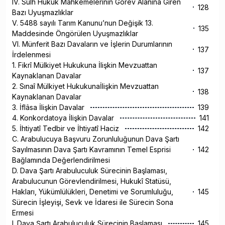
IV. Sulh Hukuk Mahkemelerinin Görev Alanına Giren
128
Bazı Uyuşmazlıklar
V. 5488 sayılı Tarım Kanunu’nun Değişik 13.
135
Maddesinde Öngörülen Uyuşmazlıklar
VI. Münferit Bazı Davaların ve İşlerin Durumlarının
137
İrdelenmesi
1. Fikrî Mülkiyet Hukukuna İlişkin Mevzuattan
137
Kaynaklanan Davalar
2. Sınaî Mülkiyet Hukukunaİlişkin Mevzuattan
138
Kaynaklanan Davalar
3. İflâsa İlişkin Davalar
139
4. Konkordatoya İlişkin Davalar
141
5. İhtiyatî Tedbir ve İhtiyatî Haciz
142
C. Arabulucuya Başvuru Zorunluluğunun Dava Şartı
Sayılmasının Dava Şartı Kavramının Temel Esprisi
142
Bağlamında Değerlendirilmesi
D. Dava Şartı Arabuluculuk Sürecinin Başlaması,
Arabulucunun Görevlendirilmesi, Hukukî Statüsü,
Hakları, Yükümlülükleri, Denetimi ve Sorumluluğu,
145
Sürecin İşleyişi, Sevk ve İdaresi ile Sürecin Sona
Ermesi
I. Dava Şartı Arabuluculuk Sürecinin Başlaması
145