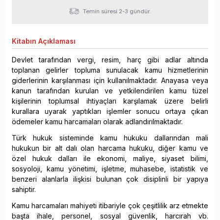
Temin süresi 2-3 gündür.
Kitabın
Açıklaması
Devlet tarafından vergi, resim, harç gibi adlar altında
toplanan gelirler topluma sunulacak kamu hizmetlerinin
giderlerinin karşılanması için kullanılmaktadır. Anayasa veya
kanun tarafından kurulan ve yetkilendirilen kamu tüzel
kişilerinin toplumsal ihtiyaçları karşılamak üzere belirli
kurallara uyarak yaptıkları işlemler sonucu ortaya çıkan
ödemeler kamu harcamaları olarak adlandırılmaktadır.
Türk hukuk sisteminde kamu hukuku dallarından mali
hukukun bir alt dalı olan harcama hukuku, diğer kamu ve
özel hukuk dalları ile ekonomi, maliye, siyaset bilimi,
sosyoloji, kamu yönetimi, işletme, muhasebe, istatistik ve
benzeri alanlarla ilişkisi bulunan çok disiplinli bir yapıya
sahiptir.
Kamu harcamaları mahiyeti itibariyle çok çeşitlilik arz etmekte
başta ihale, personel, sosyal güvenlik, harcırah vb.