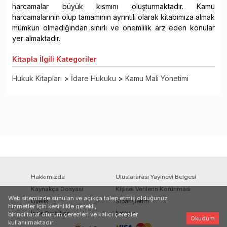
harcamalar büyük kısmını oluşturmaktadır. Kamu
harcamalarının olup tamamının ayrıntılı olarak kitabımıza almak
mümkün olmadığından sınırlı ve önemlilik arz eden konular
yer almaktadır.
Kitapla
İlgili Kategoriler
Hukuk Kitapları
>
İdare Hukuku
>
Kamu Mali Yönetimi
Hakkımızda
Uluslararası Yayınevi Belgesi
Kaynakça Dosyası
Kişisel Verilerin Korunması
Web sitemizde sunulan ve açıkça talep etmiş olduğunuz
Üyelik
Siparişlerim
hizmetler için kesinlikle gerekli,
İade Politikası
İletişim
birinci taraf oturum çerezleri ve kalıcı çerezler
Okudum
kullanılmaktadır.