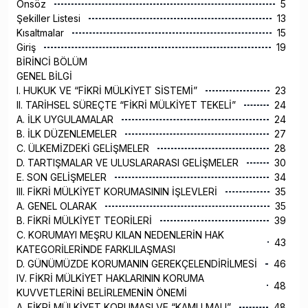
Önsöz
5
Şekiller Listesi
13
Kısaltmalar
15
Giriş
19
BİRİNCİ BÖLÜM
GENEL BİLGİ
I. HUKUK VE “FİKRİ MÜLKİYET SİSTEMİ”
23
II. TARİHSEL SÜREÇTE “FİKRİ MÜLKİYET TEKELİ”
24
A. İLK UYGULAMALAR
24
B. İLK DÜZENLEMELER
27
C. ÜLKEMİZDEKİ GELİŞMELER
28
D. TARTIŞMALAR VE ULUSLARARASI GELİŞMELER
30
E. SON GELİŞMELER
34
III. FİKRİ MÜLKİYET KORUMASININ İŞLEVLERİ
35
A. GENEL OLARAK
35
B. FİKRİ MÜLKİYET TEORİLERİ
39
C. KORUMAYI MEŞRU KILAN NEDENLERİN HAK
43
KATEGORİLERİNDE FARKLILAŞMASI
D. GÜNÜMÜZDE KORUMANIN GEREKÇELENDİRİLMESİ
46
IV. FİKRİ MÜLKİYET HAKLARININ KORUMA
48
KUVVETLERİNİ BELİRLEMENİN ÖNEMİ
A. FİKRİ MÜLKİYET KORUMASI VE “KAMU MALI”
48