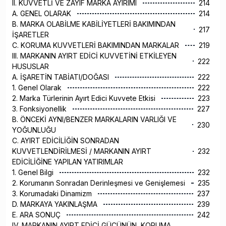
II. KUVVETLİ VE ZAYIF MARKA AYIRIMI
214
A. GENEL OLARAK
214
B. MARKA OLABİLME KABİLİYETLERİ BAKIMINDAN
217
İŞARETLER
C. KORUMA KUVVETLERİ BAKIMINDAN MARKALAR
219
III. MARKANIN AYIRT EDİCİ KUVVETİNİ ETKİLEYEN
222
HUSUSLAR
A. İŞARETİN TABİATI/DOĞASI
222
1. Genel Olarak
222
2. Marka Türlerinin Ayırt Edici Kuvvete Etkisi
223
3. Fonksiyonellik
227
B. ÖNCEKİ AYNI/BENZER MARKALARIN VARLIĞI VE
230
YOĞUNLUĞU
C. AYIRT EDİCİLİĞİN SONRADAN
KUVVETLENDİRİLMESİ / MARKANIN AYIRT
232
EDİCİLİĞİNE YAPILAN YATIRIMLAR
1. Genel Bilgi
232
2. Korumanın Sonradan Derinleşmesi ve Genişlemesi
235
3. Korumadaki Dinamizm
237
D. MARKAYA YAKINLAŞMA
239
E. ARA SONUÇ
242
IV. MARKANIN AYIRT EDİCİ GÜCÜNÜN, KORUMA