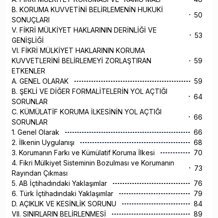
B. KORUMA KUVVETİNİ BELİRLEMENİN HUKUKİ
50
SONUÇLARI
V. FİKRİ MÜLKİYET HAKLARININ DERİNLİĞİ VE
53
GENİŞLİĞİ
VI. FİKRİ MÜLKİYET HAKLARININ KORUMA
KUVVETLERİNİ BELİRLEMEYİ ZORLAŞTIRAN
59
ETKENLER
A. GENEL OLARAK
59
B. ŞEKLİ VE DİĞER FORMALİTELERİN YOL AÇTIĞI
64
SORUNLAR
C. KÜMÜLATİF KORUMA İLKESİNİN YOL AÇTIĞI
66
SORUNLAR
1. Genel Olarak
66
2. İlkenin Uygulanışı
68
3. Korumanın Farkı ve Kümülatif Koruma İlkesi
70
4. Fikri Mülkiyet Sisteminin Bozulması ve Korumanın
73
Rayından Çıkması
5. AB İçtihadındaki Yaklaşımlar
76
6. Türk İçtihadındaki Yaklaşımlar
79
D. AÇIKLIK VE KESİNLİK SORUNU
84
VII. SINIRLARIN BELİRLENMESİ
89