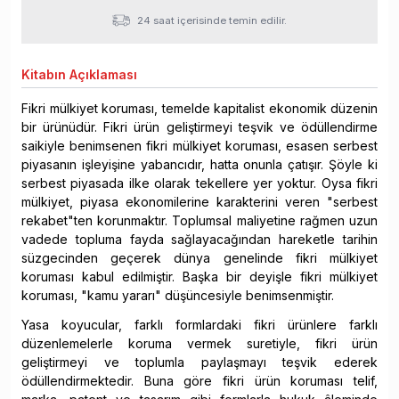
24 saat içerisinde temin edilir.
Kitabın
Açıklaması
Fikri mülkiyet koruması, temelde kapitalist ekonomik düzenin
bir ürünüdür. Fikri ürün geliştirmeyi teşvik ve ödüllendirme
saikiyle benimsenen fikri mülkiyet koruması, esasen serbest
piyasanın işleyişine yabancıdır, hatta onunla çatışır. Şöyle ki
serbest piyasada ilke olarak tekellere yer yoktur. Oysa fikri
mülkiyet, piyasa ekonomilerine karakterini veren "serbest
rekabet"ten korunmaktır. Toplumsal maliyetine rağmen uzun
vadede topluma fayda sağlayacağından hareketle tarihin
süzgecinden geçerek dünya genelinde fikri mülkiyet
koruması kabul edilmiştir. Başka bir deyişle fikri mülkiyet
koruması, "kamu yararı" düşüncesiyle benimsenmiştir.
Yasa koyucular, farklı formlardaki fikri ürünlere farklı
düzenlemelerle koruma vermek suretiyle, fikri ürün
geliştirmeyi ve toplumla paylaşmayı teşvik ederek
ödüllendirmektedir. Buna göre fikri ürün koruması telif,