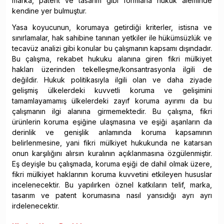
marka, patent ve tasarım gibi formlarla hukuk âleminde
kendine yer bulmuştur.
Yasa koyucunun, korumaya getirdiği kriterler, istisna ve
sınırlamalar, hak sahibine tanınan yetkiler ile hükümsüzlük ve
tecavüz analizi gibi konular bu çalışmanın kapsamı dışındadır.
Bu çalışma, rekabet hukuku alanına giren fikri mülkiyet
hakları üzerinden tekelleşme/konsantrasyonla ilgili de
değildir. Hukuk politikasıyla ilgili olan ve daha ziyade
gelişmiş ülkelerdeki kuvvetli koruma ve gelişimini
tamamlayamamış ülkelerdeki zayıf koruma ayırımı da bu
çalışmanın ilgi alanına girmemektedir. Bu çalışma, fikri
ürünlerin koruma eşiğine ulaşmasına ve eşiği aşanların da
derinlik ve genişlik anlamında koruma kapsamının
belirlenmesine, yani fikri mülkiyet hukukunda ne katarsan
onun karşılığını alırsın kuralının açıklanmasına özgülenmiştir.
Eş deyişle bu çalışmada, koruma eşiği de dahil olmak üzere,
fikri mülkiyet haklarının koruma kuvvetini etkileyen hususlar
incelenecektir. Bu yapılırken öznel katkıların telif, marka,
tasarım ve patent korumasına nasıl yansıdığı ayrı ayrı
irdelenecektir.