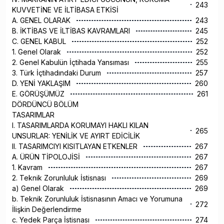
243
KUVVETİNE VE İLTİBASA ETKİSİ
A. GENEL OLARAK
243
B. İKTİBAS VE İLTİBAS KAVRAMLARI
245
C. GENEL KABUL
252
1. Genel Olarak
252
2. Genel Kabulün İçtihada Yansıması
255
3. Türk İçtihadındaki Durum
257
D. YENİ YAKLAŞIM
260
E. GÖRÜŞÜMÜZ
261
DÖRDÜNCÜ BÖLÜM
TASARIMLAR
I. TASARIMLARDA KORUMAYI HAKLI KILAN
265
UNSURLAR: YENİLİK VE AYIRT EDİCİLİK
II. TASARIMCIYI KISITLAYAN ETKENLER
267
A. ÜRÜN TİPOLOJİSİ
267
1. Kavram
267
2. Teknik Zorunluluk İstisnası
269
a) Genel Olarak
269
b. Teknik Zorunluluk İstisnasının Amacı ve Yorumuna
272
İlişkin Değerlendirme
c. Yedek Parça İstisnası
274