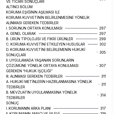
VE TİCARİ SONUÇLARI
ALTINCI BÖLÜM
KORUMA EŞİĞİNİN AŞILMASI İLE
KORUMA KUVVETİNİN BELİRLENMESİNE YÖNELİK
ALINMASI GEREKEN TEDBİRLER
I. SORUNUN ORTAYA KONULMASI
297
A. GENEL OLARAK
297
B. ÜRÜN TİPOLOJİSİ VE FİKRİ ÜRÜNLER
299
C. KORUMA KUVVETİNİ ETKİLEYEN HUSUSLAR
302
D. KORUMA KUVVETİNİ BELİRLEMENİN HUKUKİ
305
SONUÇLARI
II. UYGULAMADA YAŞANAN SORUNLARIN
ÇÖZÜMÜNE YÖNELİK ORTAYA KONULMASI
307
GEREKEN “HUKUK İŞÇİLİĞİ”
III. ALINMASI GEREKEN TEDBİRLER
311
A. HUKUKİ METİNLERİN HAZIRLANMASINA YÖNELİK
311
TEDBİRLER
B. MEVZUATIN UYGULANMASINA YÖNELİK
314
TEDBİRLER
SONUÇ
I. KORUMANIN ARKA PLANI
317
II. KORUMANIN AMACI VE İŞLEVİ
319