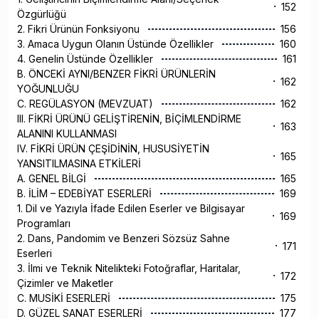
152
Özgürlüğü
2. Fikri Ürünün Fonksiyonu
156
3. Amaca Uygun Olanın Üstünde Özellikler
160
4. Genelin Üstünde Özellikler
161
B. ÖNCEKİ AYNI/BENZER FİKRİ ÜRÜNLERİN
162
YOĞUNLUĞU
C. REGÜLASYON (MEVZUAT)
162
III. FİKRİ ÜRÜNÜ GELİŞTİRENİN, BİÇİMLENDİRME
163
ALANINI KULLANMASI
IV. FİKRİ ÜRÜN ÇEŞİDİNİN, HUSUSİYETİN
165
YANSITILMASINA ETKİLERİ
A. GENEL BİLGİ
165
B. İLİM – EDEBİYAT ESERLERİ
169
1. Dil ve Yazıyla İfade Edilen Eserler ve Bilgisayar
169
Programları
2. Dans, Pandomim ve Benzeri Sözsüz Sahne
171
Eserleri
3. İlmi ve Teknik Nitelikteki Fotoğraflar, Haritalar,
172
Çizimler ve Maketler
C. MUSİKİ ESERLERİ
175
D. GÜZEL SANAT ESERLERİ
177