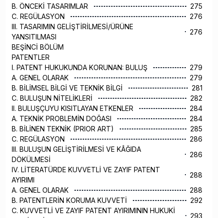
B. ÖNCEKİ TASARIMLAR
275
C. REGÜLASYON
276
III. TASARIMIN GELİŞTİRİLMESİ/ÜRÜNE
276
YANSITILMASI
BEŞİNCİ BÖLÜM
PATENTLER
I. PATENT HUKUKUNDA KORUNAN: BULUŞ
279
A. GENEL OLARAK
279
B. BİLİMSEL BİLGİ VE TEKNİK BİLGİ
281
C. BULUŞUN NİTELİKLERİ
282
II. BULUŞÇUYU KISITLAYAN ETKENLER
284
A. TEKNİK PROBLEMİN DOĞASI
284
B. BİLİNEN TEKNİK (PRIOR ART)
285
C. REGÜLASYON
286
III. BULUŞUN GELİŞTİRİLMESİ VE KÂĞIDA
286
DÖKÜLMESİ
IV. LİTERATÜRDE KUVVETLİ VE ZAYIF PATENT
288
AYIRIMI
A. GENEL OLARAK
288
B. PATENTLERİN KORUMA KUVVETİ
292
C. KUVVETLİ VE ZAYIF PATENT AYIRIMININ HUKUKİ
293