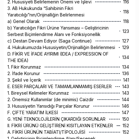
2. Hususiyeti Belirlemenin Önemi ve İşlevi
116
3. AB Hukukunda “Sahibinin Fikri
118
Yaratıcılığı”nın/Orijinalliğin Belirlenmesi
a) Genel Olarak
118
b) Yaratıcılığın Fikri Ürüne Yansıması – Geliştiricinin
123
Serbest Biçimlendirme Alanı ve Fonksiyonellik
c) Destan Devam Ediyor (Saga Continue)
127
4. Hukukumuzda Hususiyetin/Orijinalliğin Belirlenmesi
129
D. FİKİR VE İFADE AYIRIMI (IDEA / EXPRESSION OF
134
THE IDEA)
1. Fikir Korunmaz
134
2. İfade Korunur
136
3. Şekil ve İçerik
141
E. ESER PARÇALARI VE TAMAMLANMAMIŞ ESERLER
143
1. Bireysel Kelimeler Korunmaz
143
2. Önemsiz Kullanımlar (de minimis) Caizdir
144
3. Hususiyetin Yansıdığı Parçalar Korunur
146
F. ÇİFTE YARATIM İLKESİ
147
G. YENİ TEKNOLOJİLERİN ÇIKARDIĞI SORUNLAR
150
II. FİKRİ ÜRÜNÜ GELİŞTİRENİ KISITLAYAN ETKENLER
152
A. FİKRİ ÜRÜNÜN TABİATI/TİPOLOJİSİ
152
1. Geliştiricinin Biçimlendirme Alanı/Seçenek