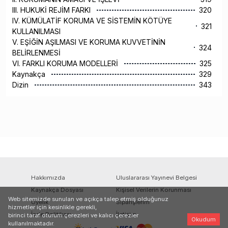
III. HUKUKİ REJİM FARKI
320
IV. KÜMÜLATİF KORUMA VE SİSTEMİN KÖTÜYE
321
KULLANILMASI
V. EŞİĞİN AŞILMASI VE KORUMA KUVVETİNİN
324
BELİRLENMESİ
VI. FARKLI KORUMA MODELLERİ
325
Kaynakça
329
Dizin
343
Hakkımızda
Uluslararası Yayınevi Belgesi
Kaynakça Dosyası
Kişisel Verilerin Korunması
Web sitemizde sunulan ve açıkça talep etmiş olduğunuz
Üyelik
Siparişlerim
hizmetler için kesinlikle gerekli,
İade Politikası
İletişim
birinci taraf oturum çerezleri ve kalıcı çerezler
Okudum
kullanılmaktadır.