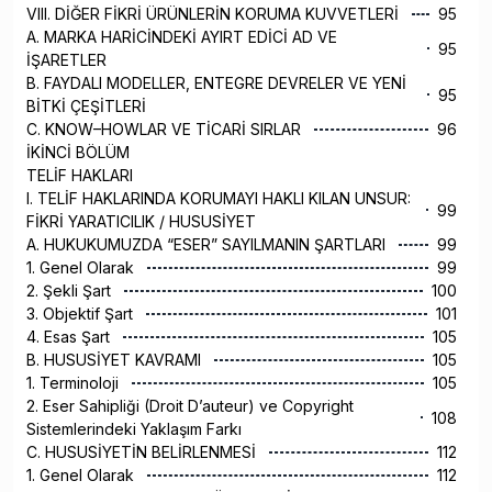
VIII. DİĞER FİKRİ ÜRÜNLERİN KORUMA KUVVETLERİ
95
A. MARKA HARİCİNDEKİ AYIRT EDİCİ AD VE
95
İŞARETLER
B. FAYDALI MODELLER, ENTEGRE DEVRELER VE YENİ
95
BİTKİ ÇEŞİTLERİ
C. KNOW–HOWLAR VE TİCARİ SIRLAR
96
İKİNCİ BÖLÜM
TELİF HAKLARI
I. TELİF HAKLARINDA KORUMAYI HAKLI KILAN UNSUR:
99
FİKRİ YARATICILIK / HUSUSİYET
A. HUKUKUMUZDA “ESER” SAYILMANIN ŞARTLARI
99
1. Genel Olarak
99
2. Şekli Şart
100
3. Objektif Şart
101
4. Esas Şart
105
B. HUSUSİYET KAVRAMI
105
1. Terminoloji
105
2. Eser Sahipliği (Droit D’auteur) ve Copyright
108
Sistemlerindeki Yaklaşım Farkı
C. HUSUSİYETİN BELİRLENMESİ
112
1. Genel Olarak
112