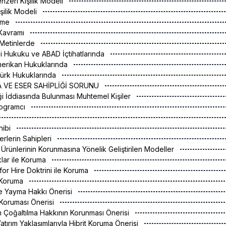
enzeri Kişilik Modeli
işilik Modeli
irme
i Kavramı
ı Metinlerde
iği Hukuku ve ABAD İçtihatlarında
Amerikan Hukuklarında
Türk Hukuklarında
KÂ VE ESER SAHİPLİĞİ SORUNU
iği İddiasında Bulunması Muhtemel Kişiler
Programcı
hibi
serlerin Sahipleri
Ürünlerinin Korunmasına Yönelik Geliştirilen Modeller
aklar ile Koruma
or Hire Doktrini ile Koruma
s Koruma
ve Yayma Hakkı Önerisi
 Koruması Önerisi
n Çoğaltılma Hakkının Korunması Önerisi
Yatırım Yaklaşımlarıyla Hibrit Koruma Önerisi