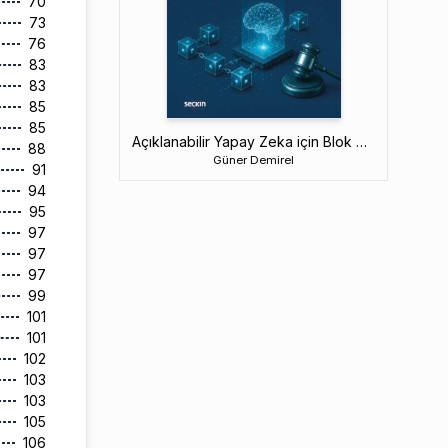
70
73
76
83
83
85
85
Açıklanabilir Yapay Zeka için Blok Zincir Teknolojisi ve Yasal Zorluklar
88
Güner Demirel
91
94
95
97
97
97
99
101
101
102
103
103
105
106