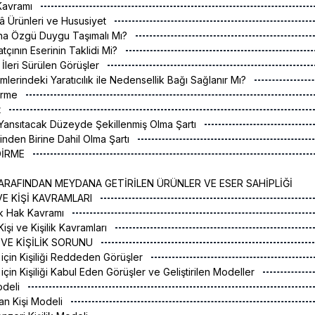
 Kavramı
â Ürünleri ve Hususiyet
ana Özgü Duygu Taşımalı Mı?
tçının Eserinin Taklidi Mi?
 İleri Sürülen Görüşler
mlerindeki Yaratıcılık ile Nedensellik Bağı Sağlanır Mı?
irme
t
 Yansıtacak Düzeyde Şekillenmiş Olma Şartı
inden Birine Dahil Olma Şartı
DİRME
ARAFINDAN MEYDANA GETİRİLEN ÜRÜNLER VE ESER SAHİPLİĞİ
 VE KİŞİ KAVRAMLARI
ak Hak Kavramı
Kişi ve Kişilik Kavramları
Â VE KİŞİLİK SORUNU
için Kişiliği Reddeden Görüşler
çin Kişiliği Kabul Eden Görüşler ve Geliştirilen Modeller
Modeli
an Kişi Modeli