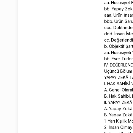
aa. Hususiyet
bb. Yapay Zek
aaa. Ürün İns
bbb. Ürün Sana
ccc. Doktrinde
ddd. İnsan İste
cc. Değerlend
b. Objektif Şar
aa. Hususiyeti
bb. Eser Türler
IV. DEĞERLEN
Üçüncü Bölüm
YAPAY ZEKÂ T
I. HAK SAHİBİ
A. Genel Olar
B. Hak Sahibi, 
II. YAPAY ZEK
A. Yapay Zekâ 
B. Yapay Zekâ i
1. Yarı Kişilik 
2. İnsan Olmay