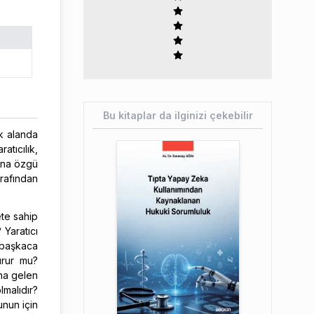
Bu kitaplar da ilginizi çekebilir
k alanda
atıcılık,
ana özgü
rafından
ete sahip
 Yaratıcı
 başkaca
urur mu?
ana gelen
lmalıdır?
unun için