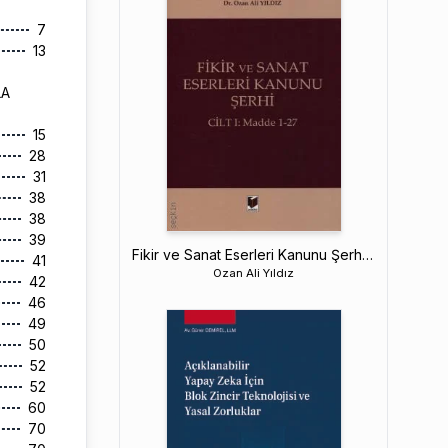
7
13
LA
15
28
31
38
38
39
Fikir ve Sanat Eserleri Kanunu Şerhi (Cilt I: Madde 1–27)
41
Ozan Ali Yıldız
42
46
49
50
52
52
60
70