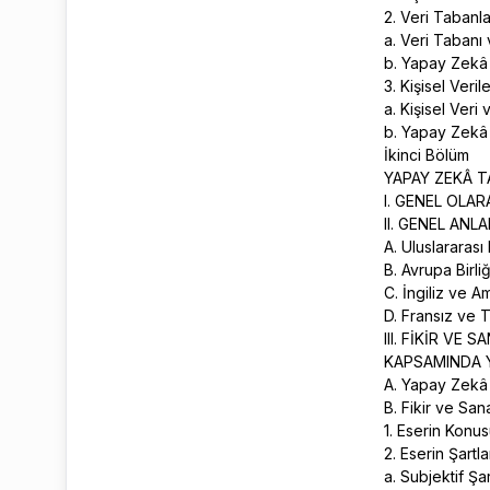
2. Veri Tabanl
a. Veri Taban
b. Yapay Zekâ 
3. Kişisel Ver
a. Kişisel Ver
b. Yapay Zekâ T
İkinci Bölüm
YAPAY ZEKÂ T
I. GENEL OLA
II. GENEL AN
A. Uluslararas
B. Avrupa Birl
C. İngiliz ve 
D. Fransız ve 
III. FİKİR V
KAPSAMINDA 
A. Yapay Zekâ
B. Fikir ve Sa
1. Eserin Konu
2. Eserin Şartla
a. Subjektif Şa