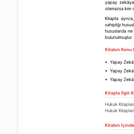
yapay zekâya 
olamazsa kim ol
Kitapta ayrıca
sahipliği husu
hususlarda ne 
bulunulmuştur.
Kitabın
Konu B
Yapay Zekâ v
Yapay Zekâ 
Yapay Zekâ 
Kitapla
İlgili 
Hukuk Kitaplar
Hukuk Kitaplar
Kitabın
İçinde