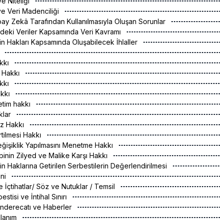
ve Niteliği
ve Veri Madenciliği
apay Zekâ Tarafından Kullanılmasıyla Oluşan Sorunlar
ğindeki Veriler Kapsamında Veri Kavramı
nin Hakları Kapsamında Oluşabilecek İhlaller
r
akkı
 Hakkı
kkı
akkı
etim hakkı
klar
rz Hakkı
rtilmesi Hakkı
ğişiklik Yapılmasını Menetme Hakkı
binin Zilyed ve Malike Karşı Hakkı
in Haklarına Getirilen Serbestilerin Değerlendirilmesi
eni
 İçtihatlar/ Söz ve Nutuklar / Temsil
estisi ve İntihal Sınırı
nderecatı ve Haberler
llanım