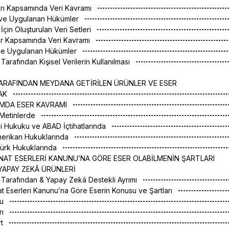
arı Kapsamında Veri Kavramı
ı ve Uygulanan Hükümler
İçin Oluşturulan Veri Setleri
iler Kapsamında Veri Kavramı
i ve Uygulanan Hükümler
arafından Kişisel Verilerin Kullanılması
ARAFINDAN MEYDANA GETİRİLEN ÜRÜNLER VE ESER
RAK
LAMDA ESER KAVRAMI
ı Metinlerde
iği Hukuku ve ABAD İçtihatlarında
Amerikan Hukuklarında
Türk Hukuklarında
E SANAT ESERLERİ KANUNU’NA GÖRE ESER OLABİLMENİN ŞARTLARI
YAPAY ZEKÂ ÜRÜNLERİ
 Tarafından & Yapay Zekâ Destekli Ayrımı
nat Eserleri Kanunu’na Göre Eserin Konusu ve Şartları
su
rı
rt