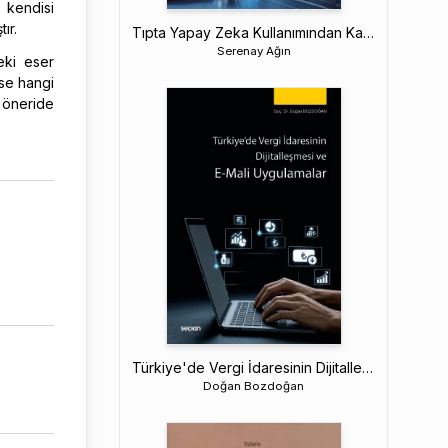
 kendisi
ır.
Tıpta Yapay Zeka Kullanımından Kaynaklanan Hukuki Sorumluluk
Serenay Ağın
eki eser
lse hangi
r öneride
Türkiye'de Vergi İdaresinin Dijitalleşmesi ve E–Mali Uygulamalar
Doğan Bozdoğan