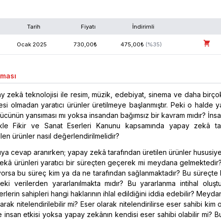
Tarih
Fiyatı
İndirimli
Ocak
2025
730,00
₺
475,00
₺
(%
35
)
aması
zekâ teknolojisi ile resim, müzik, edebiyat, sinema ve daha birço
si olmadan yaratıcı ürünler üretilmeye başlanmıştır. Peki o halde yar
gücünün yansıması mı yoksa insandan bağımsız bir kavram mıdır? İns
ikle Fikir ve Sanat Eserleri Kanunu kapsamında yapay zekâ ta
en ürünler nasıl değerlendirilmelidir?
uya cevap aranırken; yapay zekâ tarafından üretilen ürünler hususiy
ekâ ürünleri yaratıcı bir süreçten geçerek mi meydana gelmektedir?
iyorsa bu süreç kim ya da ne tarafından sağlanmaktadır? Bu süreçte
deki verilerden yararlanılmakta mıdır? Bu yararlanma intihal oluşt
erlerin sahipleri hangi haklarının ihlal edildiğini iddia edebilir? Meyd
arak nitelendirilebilir mi? Eser olarak nitelendirilirse eser sahibi kim o
e insan etkisi yoksa yapay zekânın kendisi eser sahibi olabilir mi? B