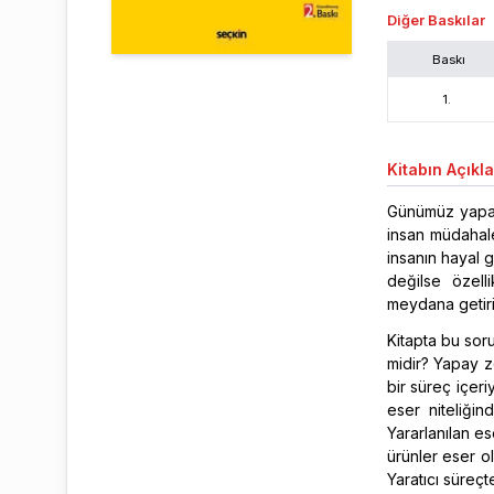
Diğer Baskılar
Baskı
1
.
Kitabın
Açıkl
Günümüz yapay 
insan müdahale
insanın hayal 
değilse özell
meydana getiril
Kitapta bu sor
midir? Yapay z
bir süreç içer
eser niteliğin
Yararlanılan es
ürünler eser ol
Yaratıcı süreçt