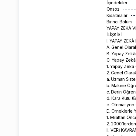
İçindekiler
Önsöz
Kısaltmalar
Birinci Bölüm
YAPAY ZEKÂ V
İLİŞKİSİ
I. YAPAY ZEK
A. Genel Olar
B. Yapay Zekân
C. Yapay Zekâ 
1. Yapay Zekâ 
2. Genel Olara
a. Uzman Sist
b. Makine Öğ
c. Derin Öğr
d. Kara Kutu (
e. Otomasyon
D. Örneklerle 
1. Milattan Önc
2. 2000’lerd
II. VERİ KAVR