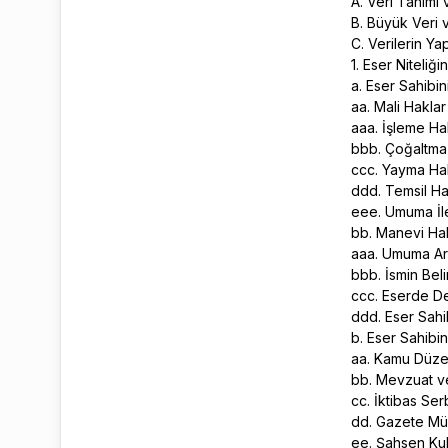
A. Veri Tanımı 
B. Büyük Veri 
C. Verilerin Y
1. Eser Niteli
a. Eser Sahibi
aa. Mali Hakla
aaa. İşleme H
bbb. Çoğaltma
ccc. Yayma Ha
ddd. Temsil H
eee. Umuma İl
bb. Manevi Ha
aaa. Umuma A
bbb. İsmin Beli
ccc. Eserde De
ddd. Eser Sahi
b. Eser Sahibin
aa. Kamu Düz
bb. Mevzuat ve
cc. İktibas Serb
dd. Gazete Mü
ee. Şahsen Ku