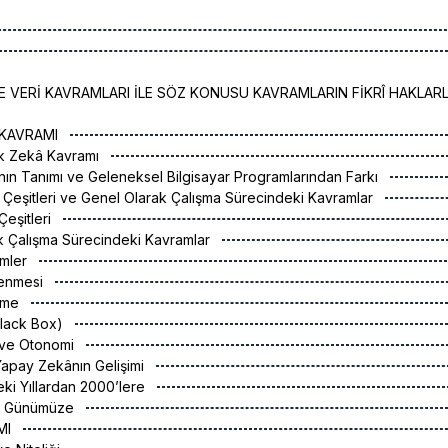
E VERİ KAVRAMLARI İLE SÖZ KONUSU KAVRAMLARIN FİKRÎ HAKLAR
Â KAVRAMI
ak Zekâ Kavramı
ın Tanımı ve Geleneksel Bilgisayar Programlarından Farkı
Çeşitleri ve Genel Olarak Çalışma Sürecindeki Kavramlar
Çeşitleri
k Çalışma Sürecindeki Kavramlar
emler
renmesi
enme
Black Box)
 ve Otonomi
Yapay Zekânın Gelişimi
eki Yıllardan 2000’lere
en Günümüze
AMI