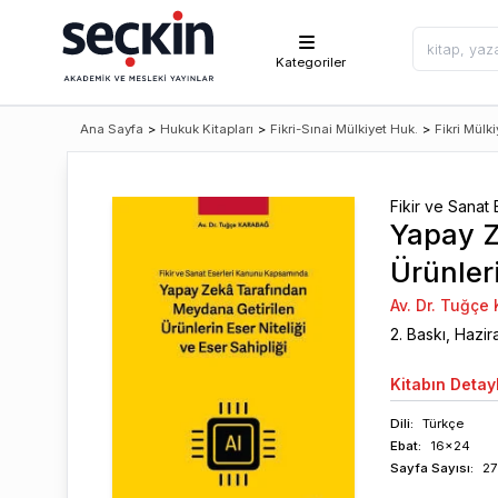
Kategoriler
Ana Sayfa
>
Hukuk Kitapları
>
Fikri-Sınai Mülkiyet Huk.
>
Fikri Mülk
Fikir ve Sanat
Yapay Z
Ürünleri
Av. Dr. Tuğçe
2
. Baskı,
Hazir
Kitabın
Detayl
Dili:
Türkçe
Ebat:
16x24
Sayfa
Sayısı
:
27