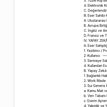
3. Tüzel Kişi B
4. Elektronik K
C. Değerlend
III. Eser Sahib
A. Uluslararas
B. Avrupa Birl
C. İngiliz ve 
D. Fransız ve 
IV. YAPAY ZE
A. Eser Sahipl
1. Yazılımcı / 
2. Kullanıcı
3. Sermaye Sa
4. Kullanılan E
B. Yapay Zekâ 
1. Bağlantılı H
2. Work Made f
3. Sui Generi
a. Kamu Malı 
b. Veri Tabanı
c. Eserin Ayne
d. Yakınlık ve 