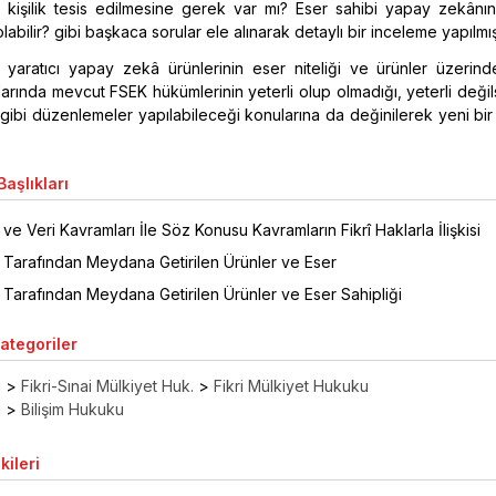
kişilik tesis edilmesine gerek var mı? Eser sahibi yapay zekânın
abilir? gibi başkaca sorular ele alınarak detaylı bir inceleme yapılmışt
, yaratıcı yapay zekâ ürünlerinin eser niteliği ve ürünler üzerind
slarında mevcut FSEK hükümlerinin yeterli olup olmadığı, yeterli deği
gibi düzenlemeler yapılabileceği konularına da değinilerek yeni bi
aşlıkları
e Veri Kavramları İle Söz Konusu Kavramların Fikrî Haklarla İlişkisi
Tarafından Meydana Getirilen Ürünler ve Eser
Tarafından Meydana Getirilen Ürünler ve Eser Sahipliği
Kategoriler
ı
>
Fikri-Sınai Mülkiyet Huk.
>
Fikri Mülkiyet Hukuku
ı
>
Bilişim Hukuku
kileri