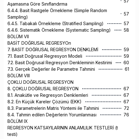
57
Aşamasına Göre Sınıflandırma
6.4.4. Basit Rastgele Örnekleme (Simple Random
57
Sampling)
6.4.5. Tabakalı Örnekleme (Stratified Sampling)
57
6.4.6. Sistematik Örnekleme (Systematic Sampling)
58
BÖLÜM VII
BASİT DOĞRUSAL REGRESYOn
7. BASİT DOĞRUSAL REGRESYON DENKLEMİ
59
7.1. Basit Doğrusal Regresyon Modeli
59
7.2. Basit Doğrusal Regresyon Denkleminin Kestirimi
60
7.3. Gerçek Değerler ile Parametre Tahmini
61
BÖLÜM VIII
ÇOKLU DOĞRUSAL REGRESYON
8. ÇOKLU DOĞRUSAL REGRESYON
67
8.1. Anakütle ve Regresyon Denklemleri
67
8.2. En Küçük Kareler Çözümü (EKK)
67
8.3. Parametrelerin Matris Yöntemi ile Tahmini
72
8.4. Tahmin edilen Değerlerin Yorumlanması
76
BÖLÜM IX
REGRESYON KATSAYILARININ ANLAMLILIK TESTLERİ (t
testi)