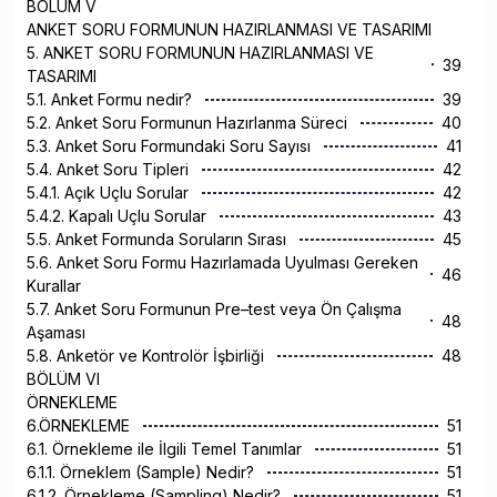
BÖLÜM V
ANKET SORU FORMUNUN HAZIRLANMASI VE TASARIMI
5. ANKET SORU FORMUNUN HAZIRLANMASI VE
39
TASARIMI
5.1. Anket Formu nedir?
39
5.2. Anket Soru Formunun Hazırlanma Süreci
40
5.3. Anket Soru Formundaki Soru Sayısı
41
5.4. Anket Soru Tipleri
42
5.4.1. Açık Uçlu Sorular
42
5.4.2. Kapalı Uçlu Sorular
43
5.5. Anket Formunda Soruların Sırası
45
5.6. Anket Soru Formu Hazırlamada Uyulması Gereken
46
Kurallar
5.7. Anket Soru Formunun Pre–test veya Ön Çalışma
48
Aşaması
5.8. Anketör ve Kontrolör İşbirliği
48
BÖLÜM VI
ÖRNEKLEME
6.ÖRNEKLEME
51
6.1. Örnekleme ile İlgili Temel Tanımlar
51
6.1.1. Örneklem (Sample) Nedir?
51
6.1.2. Örnekleme (Sampling) Nedir?
51