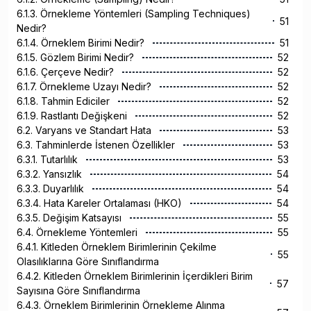
6.1.3. Örnekleme Yöntemleri (Sampling Techniques)
51
Nedir?
6.1.4. Örneklem Birimi Nedir?
51
6.1.5. Gözlem Birimi Nedir?
52
6.1.6. Çerçeve Nedir?
52
6.1.7. Örnekleme Uzayı Nedir?
52
6.1.8. Tahmin Ediciler
52
6.1.9. Rastlantı Değişkeni
52
6.2. Varyans ve Standart Hata
53
6.3. Tahminlerde İstenen Özellikler
53
6.3.1. Tutarlılık
53
6.3.2. Yansızlık
54
6.3.3. Duyarlılık
54
6.3.4. Hata Kareler Ortalaması (HKO)
54
6.3.5. Değişim Katsayısı
55
6.4. Örnekleme Yöntemleri
55
6.4.1. Kitleden Örneklem Birimlerinin Çekilme
55
Olasılıklarına Göre Sınıflandırma
6.4.2. Kitleden Örneklem Birimlerinin İçerdikleri Birim
57
Sayısına Göre Sınıflandırma
6.4.3. Örneklem Birimlerinin Örnekleme Alınma