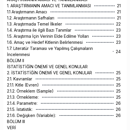
1. ARAŞTIRMANIN AMACI VE TANIMLANMASI
21
1.1 Araştırmanın Amacı
21
1.2. Araştırmanın Safhaları
21
1.3. Araştırmada Temel İlkeler
22
1.4. Araştırma ile ilgili Bazı Tanımlar
23
1.5. Araştırma İçin Verinin Elde Edilme Yolları
23
1.6. Amaç ve Hedef Kitlenin Belirlenmesi
23
1.7. Literatür Taraması ve Yapılmış Çalışmaların
24
İncelenmesi
BÖLÜM II
İSTATİSTİĞİN ÖNEMİ VE GENEL KONULAR
2. İSTATİSTİĞİN ÖNEMİ VE GENEL KONULAR
25
2.1. Kavramlar
25
2.1.1. Kitle (Evren)
25
2.1.2. Örneklem (Sample)
25
2.1.3. Örnekleme:
25
2.1.4. Parametre:
26
2.1.5. İstatistik:
26
2.1.6. Değişken (Variable):
26
BÖLÜM III
VERİ