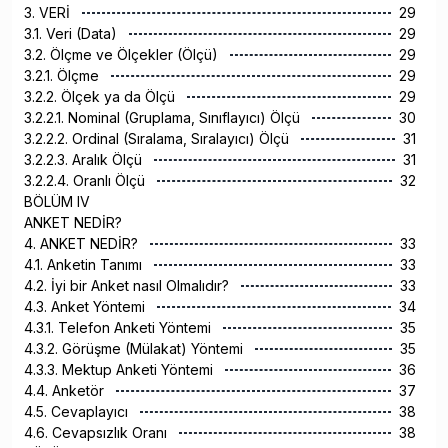
3. VERİ
29
3.1. Veri (Data)
29
3.2. Ölçme ve Ölçekler (Ölçü)
29
3.2.1. Ölçme
29
3.2.2. Ölçek ya da Ölçü
29
3.2.2.1. Nominal (Gruplama, Sınıflayıcı) Ölçü
30
3.2.2.2. Ordinal (Sıralama, Sıralayıcı) Ölçü
31
3.2.2.3. Aralık Ölçü
31
3.2.2.4. Oranlı Ölçü
32
BÖLÜM IV
ANKET NEDİR?
4. ANKET NEDİR?
33
4.1. Anketin Tanımı
33
4.2. İyi bir Anket nasıl Olmalıdır?
33
4.3. Anket Yöntemi
34
4.3.1. Telefon Anketi Yöntemi
35
4.3.2. Görüşme (Mülakat) Yöntemi
35
4.3.3. Mektup Anketi Yöntemi
36
4.4. Anketör
37
4.5. Cevaplayıcı
38
4.6. Cevapsızlık Oranı
38