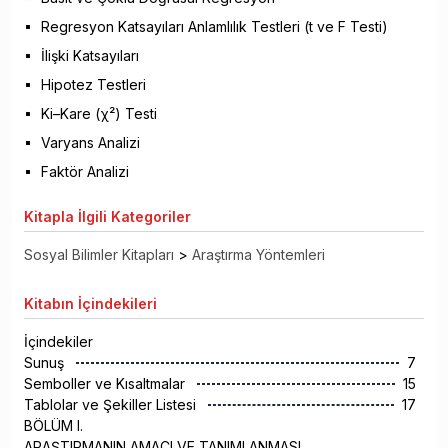
Regresyon Katsayıları Anlamlılık Testleri (t ve F Testi)
İlişki Katsayıları
Hipotez Testleri
Ki–Kare (χ²) Testi
Varyans Analizi
Faktör Analizi
Kitapla
İlgili Kategoriler
Sosyal Bilimler Kitapları
>
Araştırma Yöntemleri
Kitabın
İçindekileri
İçindekiler
Sunuş
7
Semboller ve Kısaltmalar
15
Tablolar ve Şekiller Listesi
17
BÖLÜM I.
ARAŞTIRMANIN AMACI VE TANIMLANMASI