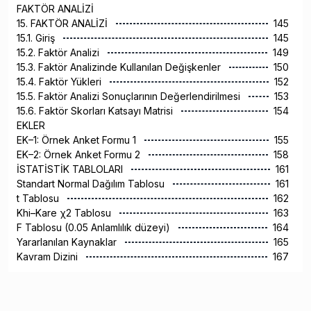
FAKTÖR ANALİZİ
15. FAKTÖR ANALİZİ
145
15.1. Giriş
145
15.2. Faktör Analizi
149
15.3. Faktör Analizinde Kullanılan Değişkenler
150
15.4. Faktör Yükleri
152
15.5. Faktör Analizi Sonuçlarının Değerlendirilmesi
153
15.6. Faktör Skorları Katsayı Matrisi
154
EKLER
EK–1: Örnek Anket Formu 1
155
EK–2: Örnek Anket Formu 2
158
İSTATİSTİK TABLOLARI
161
Standart Normal Dağılım Tablosu
161
t Tablosu
162
Khi–Kare χ2 Tablosu
163
F Tablosu (0.05 Anlamlılık düzeyi)
164
Yararlanılan Kaynaklar
165
Kavram Dizini
167