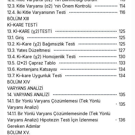
12.3. Kitle Varyansı (σ2) ‘nin Önem Kontrolü
114
12.4. İki Kitle Varyansının Testi
116
BÖLÜM XIII
Kİ–KARE TESTİ
13. Kİ–KARE (χ2)TESTİ
125
13.1. Giriş
125
13.2. Ki–Kare (χ2) Bağımsızlık Testi
125
13.3. Yates Düzeltmesi
127
13.4. Ki–Kare (χ2) Homojenlik Testi
130
13.5. (2*2) Çapraz Tablo
133
13.6. Kontenjans Katsayısı
134
13.7. Ki–kare Uygunluk Testi
134
BÖLÜM XIV
VARYANS ANALİZİ
14. VARYANS ANALİZİ
135
14.1. Bir Yönlü Varyans Çözümlemesi (Tek Yönlü
135
Varyans Analizi)
14.1.1. Bir Yönlü Varyans Çözümlemesinde (Tek Yönlü
Varyans Analizi) Hipotezin Testi İçin İzlenmesi
136
Gereken Adımlar
BÖLÜM XV.