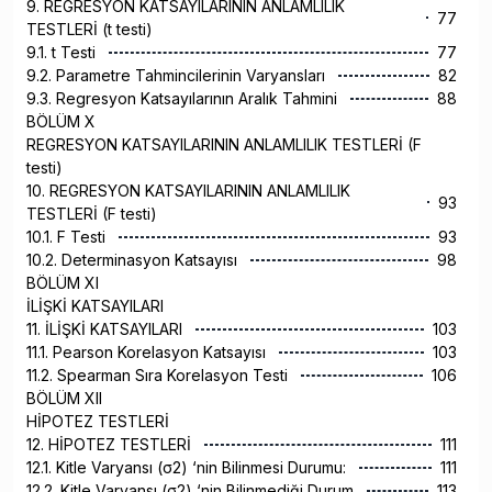
9. REGRESYON KATSAYILARININ ANLAMLILIK
77
TESTLERİ (t testi)
9.1. t Testi
77
9.2. Parametre Tahmincilerinin Varyansları
82
9.3. Regresyon Katsayılarının Aralık Tahmini
88
BÖLÜM X
REGRESYON KATSAYILARININ ANLAMLILIK TESTLERİ (F
testi)
10. REGRESYON KATSAYILARININ ANLAMLILIK
93
TESTLERİ (F testi)
10.1. F Testi
93
10.2. Determinasyon Katsayısı
98
BÖLÜM XI
İLİŞKİ KATSAYILARI
11. İLİŞKİ KATSAYILARI
103
11.1. Pearson Korelasyon Katsayısı
103
11.2. Spearman Sıra Korelasyon Testi
106
BÖLÜM XII
HİPOTEZ TESTLERİ
12. HİPOTEZ TESTLERİ
111
12.1. Kitle Varyansı (σ2) ‘nin Bilinmesi Durumu:
111
12.2. Kitle Varyansı (σ2) ‘nin Bilinmediği Durum
113