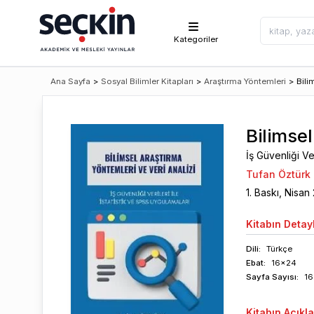
Kategoriler
Ana Sayfa
>
Sosyal Bilimler Kitapları
>
Araştırma Yöntemleri
>
Bili
Bilimsel
İş Güvenliği Ve
Tufan Öztürk
1
. Baskı,
Nisan
Kitabın
Detayl
Dili:
Türkçe
Ebat:
16x24
Sayfa
Sayısı
:
16
Kitabın
Açıkl