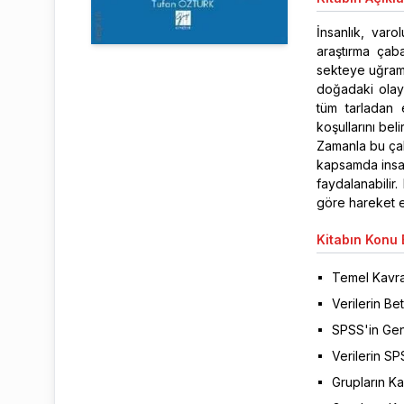
İnsanlık, varo
araştırma çaba
sekteye uğrama
doğadaki olayl
tüm tarladan 
koşullarını bel
Zamanla bu çab
kapsamda insan
faydalanabilir.
göre hareket e
Kitabın
Konu B
Temel Kavr
Verilerin Be
SPSS'in Gene
Verilerin SP
Grupların Kar