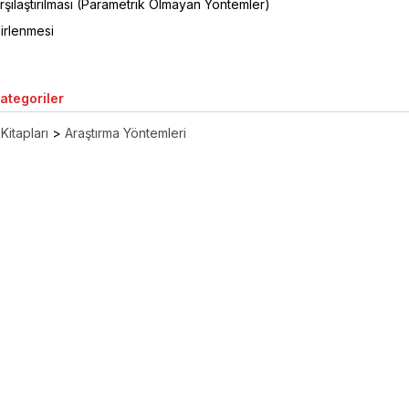
rşılaştırılması (Parametrik Olmayan Yöntemler)
elirlenmesi
Kategoriler
Kitapları
>
Araştırma Yöntemleri