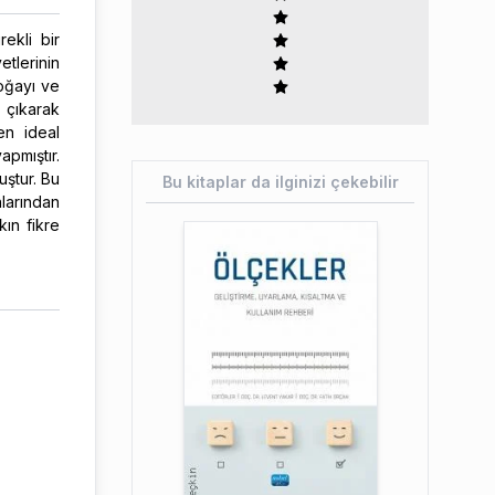
ekli bir
tlerinin
oğayı ve
a çıkarak
en ideal
apmıştır.
uştur. Bu
Bu kitaplar da ilginizi çekebilir
nlarından
kın fikre