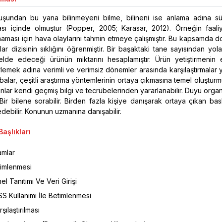
luşundan bu yana bilinmeyeni bilme, bilineni ise anlama adına sür
sı içinde olmuştur (Popper, 2005; Karasar, 2012). Örneğin faaliye
ması için hava olaylarını tahmin etmeye çalışmıştır. Bu kapsamda d
ar dizisinin sıklığını öğrenmiştir. Bir başaktaki tane sayısından yol
elde edeceği ürünün miktarını hesaplamıştır. Ürün yetiştirmenin 
irlemek adına verimli ve verimsiz dönemler arasında karşılaştırmalar y
alar, çeşitli araştırma yöntemlerinin ortaya çıkmasına temel oluşturm
lar kendi geçmiş bilgi ve tecrübelerinden yararlanabilir. Duyu orga
 Bir bilene sorabilir. Birden fazla kişiye danışarak ortaya çıkan bas
debilir. Konunun uzmanına danışabilir.
aşlıkları
amlar
timlenmesi
l Tanıtımı Ve Veri Girişi
SS Kullanımı İle Betimlenmesi
şılaştırılması