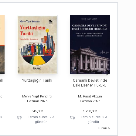
ak
Yurttaşlığın Tarihi
Osmanlı Devleti'nde
Dr
Eski Eserler Hukuku
ağ
Merve Yiğit Kendirci
M. Raşit Akgün
H
Haziran
2026
Haziran
2026
Ha
545,00
₺
1.230,00
₺
3
Temin süresi 2-3
Temin süresi 2-3
T
gündür.
gündür.
Tümü >