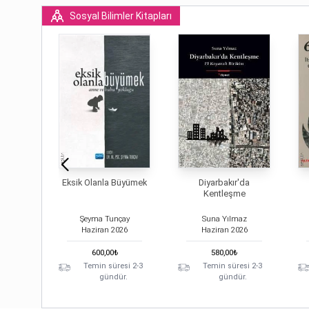
Sosyal Bilimler Kitapları
Eksik Olanla Büyümek
Diyarbakır'da
Kentleşme
Şeyma Tunçay
Suna Yılmaz
Haziran
2026
Haziran
2026
600,00
₺
580,00
₺
Temin süresi 2-3
Temin süresi 2-3
gündür.
gündür.