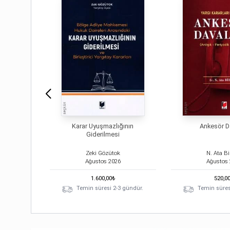
Karar Uyuşmazlığının
Ankesör D
Giderilmesi
Zeki Gözütok
N. Ata Bi
Ağustos
2026
Ağustos
1.600,00
₺
520,0
Temin süresi 2-3 gündür.
Temin süres