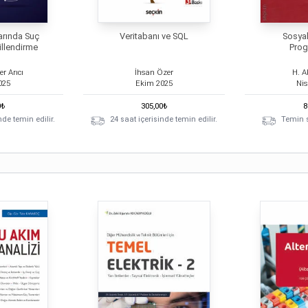
arında Suç
Veritabanı ve SQL
Sosyal
illendirme
Pro
r Arıcı
İhsan Özer
H. A
025
Ekim
2025
Ni
0
₺
305,00
₺
8
nde temin edilir.
24 saat içerisinde temin edilir.
Temin s