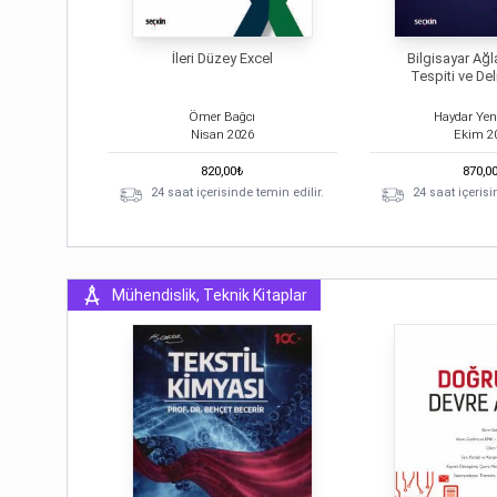
İleri Düzey Excel
Bilgisayar Ağl
Tespiti ve Del
Ömer Bağcı
Haydar Yene
Nisan
2026
Ekim
2
820,00
₺
870,0
24 saat içerisinde temin edilir.
24 saat içerisi
Mühendislik, Teknik Kitaplar