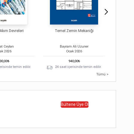
 Akım Devreleri
Temel Zemin Mekaniği
Modern 
at Ceylan
Bayram Ali Uzuner
ak
2026
Ocak
2026
00,00
₺
940,00
₺
erisinde temin edilir.
24 saat içerisinde temin edilir.
Te
Tümü >
Bültene Üye Ol