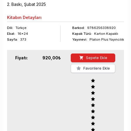
2
. Baskı,
Şubat
2025
Kitabın
Detayları
Dili:
Türkçe
Barkod
:
9786256338920
Ebat:
16x24
Kapak Türü:
Karton Kapaklı
Sayfa
:
373
Yayınevi:
Platon Plus Yayıncılık
Fiyatı:
920,00
₺
Sepete Ekle
Favorilere Ekle