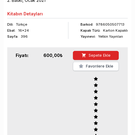
2
. Baskı,
Ocak
2021
Kitabın
Detayları
Dili:
Türkçe
Barkod
:
9786050507713
Ebat:
16x24
Kapak Türü:
Karton Kapaklı
Sayfa
:
396
Yayınevi:
Yetkin Yayınları
Fiyatı:
600,00
₺
Sepete Ekle
Favorilere Ekle