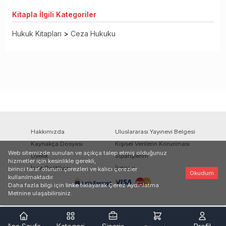
Kitapla
İlgili Kategoriler
Hukuk Kitapları
>
Ceza Hukuku
Hakkımızda
Uluslararası Yayınevi Belgesi
Kaynakça Dosyası
Kişisel Verilerin Korunması
Web sitemizde sunulan ve açıkça talep etmiş olduğunuz
Üyelik
Siparişlerim
hizmetler için kesinlikle gerekli,
İade Politikası
İletişim
birinci taraf oturum çerezleri ve kalıcı çerezler
Okudum
kullanılmaktadır.
Daha fazla bilgi için
linke
tıklayarak Çerez Aydınlatma
Metnine ulaşabilirsiniz.