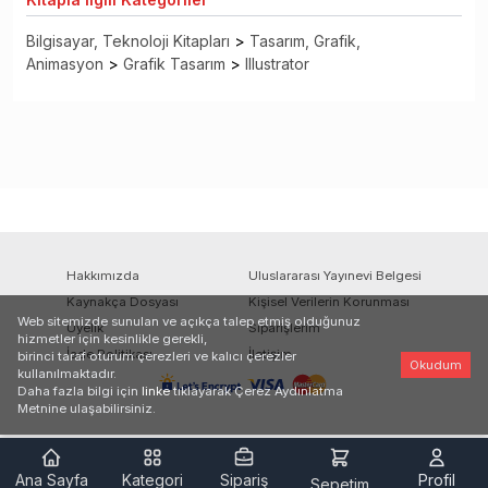
Bilgisayar, Teknoloji Kitapları
>
Tasarım, Grafik,
Animasyon
>
Grafik Tasarım
>
Illustrator
Hakkımızda
Uluslararası Yayınevi Belgesi
Kaynakça Dosyası
Kişisel Verilerin Korunması
Web sitemizde sunulan ve açıkça talep etmiş olduğunuz
Üyelik
Siparişlerim
hizmetler için kesinlikle gerekli,
İade Politikası
İletişim
birinci taraf oturum çerezleri ve kalıcı çerezler
Okudum
kullanılmaktadır.
Daha fazla bilgi için
linke
tıklayarak Çerez Aydınlatma
Metnine ulaşabilirsiniz.
Ana Sayfa
Kategori
Sipariş
Profil
Sepetim