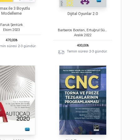
max ile 3 Boyutlu
Modelleme
Dijital Oyunlar 2.0
Faruk Şentürk
Ekim
2023
Barbaros Bostan, Ertuğrul Süngü
Aralık
2022
470,00
₺
400,00
₺
min süresi 2-3 gündür.
Temin süresi 2-3 gündür.