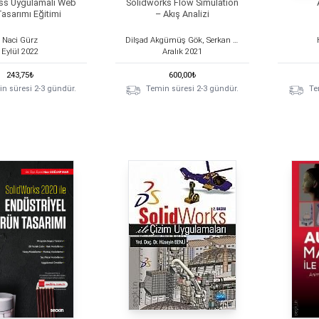
ss Uygulamalı Web
Solidworks Flow Simulation
Tasarımı Eğitimi
– Akış Analizi
Naci Gürz
Dilşad Akgümüş Gök, Serkan Gök
Eylül
2022
Aralık
2021
243,75
₺
600,00
₺
n süresi 2-3 gündür.
Temin süresi 2-3 gündür.
Te