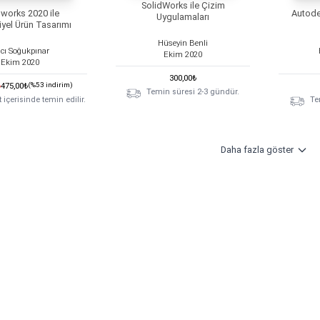
SolidWorks ile Çizim
dworks 2020 ile
Autode
Uygulamaları
iyel Ürün Tasarımı
Hüseyin Benli
cı Soğukpınar
Ekim
2020
Ekim
2020
300,00
₺
₺
475,00
₺
(%
53
indirim)
Temin süresi 2-3 gündür.
 içerisinde temin edilir.
Te
Daha fazla göster