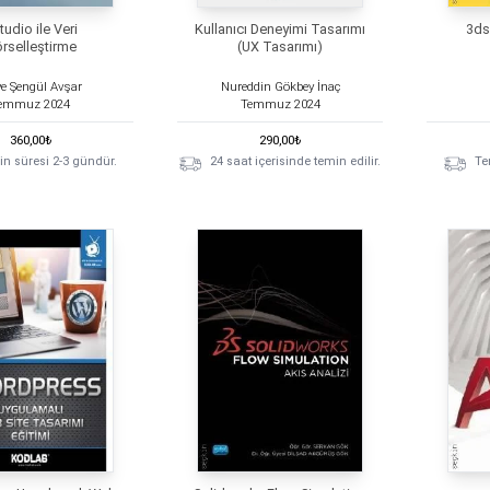
tudio ile Veri
Kullanıcı Deneyimi Tasarımı
3ds
rselleştirme
(UX Tasarımı)
ye Şengül Avşar
Nureddin Gökbey İnaç
emmuz
2024
Temmuz
2024
360,00
₺
290,00
₺
n süresi 2-3 gündür.
24 saat içerisinde temin edilir.
Te