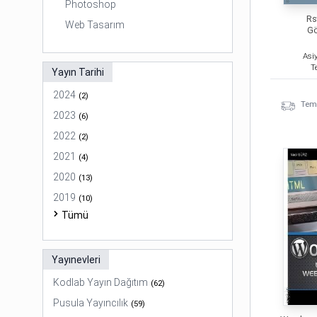
Photoshop
Rs
Web Tasarım
Gö
Asi
T
Yayın Tarihi
2024
(
2
)
Temi
2023
(
6
)
2022
(
2
)
2021
(
4
)
2020
(
13
)
2019
(
10
)
Tümü
Yayınevleri
Kodlab Yayın Dağıtım
(
62
)
Pusula Yayıncılık
(
59
)