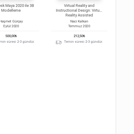
sk Maya 2020 ile 3B
Virtual Reality and
Modelleme
Instructional Design: Virtual
Reality Assisted
Instructional Design Model
Haşmet Gürçay
Naci Kalkan
in Ski
Eylül
2020
Temmuz
2020
500,00
₺
212,50
₺
min süresi 2-3 gündür.
Temin süresi 2-3 gündür.