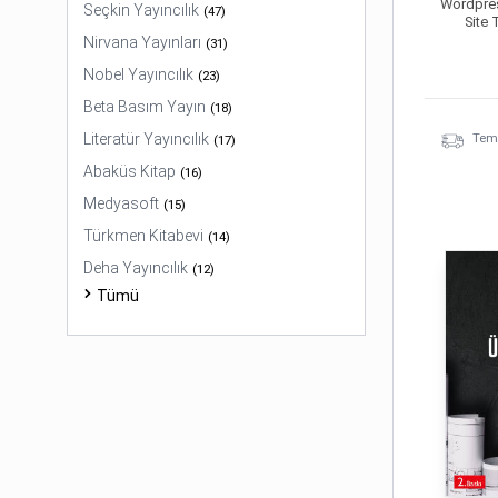
Wordpre
Seçkin Yayıncılık
(
47
)
Site 
Nirvana Yayınları
(
31
)
Nobel Yayıncılık
(
23
)
Beta Basım Yayın
(
18
)
Literatür Yayıncılık
Temi
(
17
)
Abaküs Kitap
(
16
)
Medyasoft
(
15
)
Türkmen Kitabevi
(
14
)
Deha Yayıncılık
(
12
)
Tümü