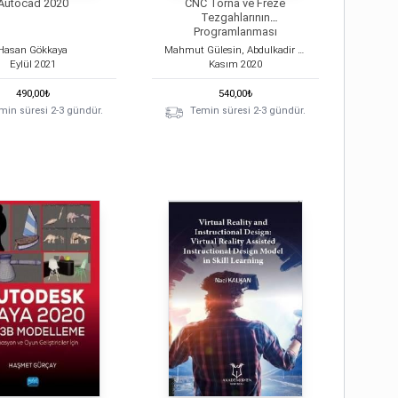
Autocad 2020
CNC Torna ve Freze
Tezgahlarının
Programlanması
Hasan Gökkaya
Mahmut Gülesin, Abdulkadir Güllü
Eylül
2021
Kasım
2020
490,00
₺
540,00
₺
min süresi 2-3 gündür.
Temin süresi 2-3 gündür.