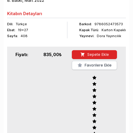
8
. Baskı,
Mart
2022
Kitabın
Detayları
Dili:
Türkçe
Barkod
:
9786052473573
Ebat:
19x27
Kapak Türü:
Karton Kapaklı
Sayfa
:
408
Yayınevi:
Dora Yayıncılık
Fiyatı:
835,00
₺
Sepete Ekle
Favorilere Ekle