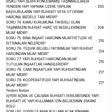
RİSKLİ YAPI ŞERHİ KONULMAMIŞ TAŞINMAZLARDA
YENİDEN YAPI YAPMAK ÜZERE YAPILAN
205
BAŞVURULARIN YAPI RUHSATI VEYA OTOPARK
HARCINA (BEDELİ) TABİ MİDİR?
SORU 74. KAMU KURUMUNA TAHSİSLİ OLAN
TAŞINMAZIN RUHSAT HARÇ VE BEDELLERİNDEN
208
MUAF MIDIR?
SORU 75. BİNA İNŞAAT HARCININ MUAFİYETLERİ VE
210
İSTİSNALARI NELERDİR?
SORU 76. TEŞVİK BELGELİ YATIRIMLAR YAPI RUHSAT
214
HARCINDAN MUAF MIDIR?
SORU 77. YAPI RUHSATI HARCINDAN MUAF
215
TUTULAN İNŞAATLAR HANGİLERİDİR?
SORU 78. CAMİ İNŞAATLARI YAPI RUHSATINDAN
217
MUAF MIDIR?
SORU 79. KOOPERATİFLER YAPI RUHSATINDAN
217
MUAF MIDIR?
Yedinci Bölüm
İŞYERİ AÇMA VE ÇALIŞMA RUHSATI VERİLMESİNDE YAPI
RUHSATI VE YAPI KULLANMA İZİN BELGESİNİN (İSKÂN)
ROLÜ
SORU 80. İŞYERİ OLARAK KULLANILACAK BİNANIN