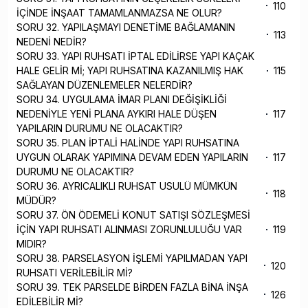
110
İÇİNDE İNŞAAT TAMAMLANMAZSA NE OLUR?
SORU 32. YAPILAŞMAYI DENETİME BAĞLAMANIN
113
NEDENİ NEDİR?
SORU 33. YAPI RUHSATI İPTAL EDİLİRSE YAPI KAÇAK
HALE GELİR Mİ; YAPI RUHSATINA KAZANILMIŞ HAK
115
SAĞLAYAN DÜZENLEMELER NELERDİR?
SORU 34. UYGULAMA İMAR PLANI DEĞİŞİKLİĞİ
NEDENİYLE YENİ PLANA AYKIRI HALE DÜŞEN
117
YAPILARIN DURUMU NE OLACAKTIR?
SORU 35. PLAN İPTALİ HALİNDE YAPI RUHSATINA
UYGUN OLARAK YAPIMINA DEVAM EDEN YAPILARIN
117
DURUMU NE OLACAKTIR?
SORU 36. AYRICALIKLI RUHSAT USULÜ MÜMKÜN
118
MÜDÜR?
SORU 37. ÖN ÖDEMELİ KONUT SATIŞI SÖZLEŞMESİ
İÇİN YAPI RUHSATI ALINMASI ZORUNLULUĞU VAR
119
MIDIR?
SORU 38. PARSELASYON İŞLEMİ YAPILMADAN YAPI
120
RUHSATI VERİLEBİLİR Mİ?
SORU 39. TEK PARSELDE BİRDEN FAZLA BİNA İNŞA
126
EDİLEBİLİR Mİ?