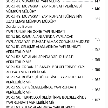
SORU 47. MUVAKKAT YAPI NEDİR?
147
SORU 48. MUVAKKAT YAPI RUHSATI VERİLMESİ
149
MÜMKÜN MÜDÜR?
SORU 49. MUVAKKAT YAPI RUHSATI SÜRESİNİN
152
UZATILMASI MÜMKÜN MÜDÜR?
Dördüncü Bölüm
YAPI TÜRLERİNE GÖRE YAPI RUHSATI
SORU 50. KAMU ALANLARINDA YAPILACAK
155
YAPILARDA YAPI RUHSAT ALMAK ZORUNLU MUDUR?
SORU 51. GELİŞME ALANLARINDA YAPI RUHSATI
157
VERİLEBİLİR Mİ?
SORU 52. SİT ALANLARINDA YAPI RUHSATI
159
VERİLEBİLİR Mİ?
SORU 53. ORGANİZE SANAYİ BÖLGELERİNDE YAPI
159
RUHSATI VERİLEBİLİR Mİ?
SORU 54. BOĞAZİÇİ BÖLGESİNDE YAPI RUHSATI
162
VERİLEBİLİR Mİ?
SORU 55. KIYI BÖLGELERİNDE YAPI RUHSATI
163
VERİLEBİLİR Mİ?
SORU 56. TEKNOLOJİ GELİŞTİRME BÖLGELERİNDE
167
YAPI RUHSATI VERİLEBİLİR Mİ?
SORU 57. SULAK ALANLARDA YAPI RUHSATI