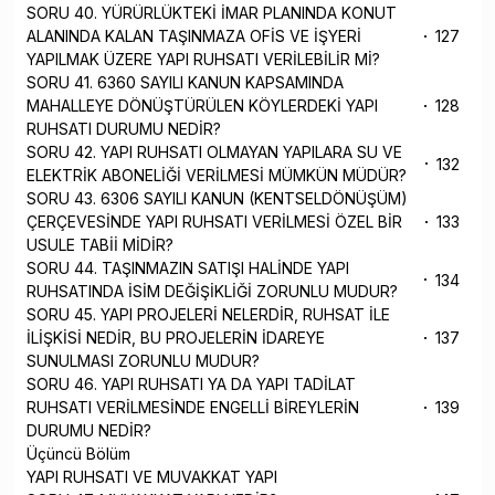
SORU 40. YÜRÜRLÜKTEKİ İMAR PLANINDA KONUT
ALANINDA KALAN TAŞINMAZA OFİS VE İŞYERİ
127
YAPILMAK ÜZERE YAPI RUHSATI VERİLEBİLİR Mİ?
SORU 41. 6360 SAYILI KANUN KAPSAMINDA
MAHALLEYE DÖNÜŞTÜRÜLEN KÖYLERDEKİ YAPI
128
RUHSATI DURUMU NEDİR?
SORU 42. YAPI RUHSATI OLMAYAN YAPILARA SU VE
132
ELEKTRİK ABONELİĞİ VERİLMESİ MÜMKÜN MÜDÜR?
SORU 43. 6306 SAYILI KANUN (KENTSELDÖNÜŞÜM)
ÇERÇEVESİNDE YAPI RUHSATI VERİLMESİ ÖZEL BİR
133
USULE TABİİ MİDİR?
SORU 44. TAŞINMAZIN SATIŞI HALİNDE YAPI
134
RUHSATINDA İSİM DEĞİŞİKLİĞİ ZORUNLU MUDUR?
SORU 45. YAPI PROJELERİ NELERDİR, RUHSAT İLE
İLİŞKİSİ NEDİR, BU PROJELERİN İDAREYE
137
SUNULMASI ZORUNLU MUDUR?
SORU 46. YAPI RUHSATI YA DA YAPI TADİLAT
RUHSATI VERİLMESİNDE ENGELLİ BİREYLERİN
139
DURUMU NEDİR?
Üçüncü Bölüm
YAPI RUHSATI VE MUVAKKAT YAPI