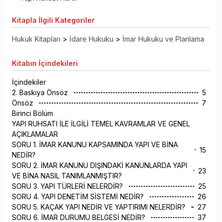
Kitapla
İlgili Kategoriler
Hukuk Kitapları
>
İdare Hukuku
>
İmar Hukuku ve Planlama
Kitabın
İçindekileri
İçindekiler
2. Baskıya Önsöz
5
Önsöz
7
Birinci Bölüm
YAPI RUHSATI İLE İLGİLİ TEMEL KAVRAMLAR VE GENEL
AÇIKLAMALAR
SORU 1. İMAR KANUNU KAPSAMINDA YAPI VE BİNA
15
NEDİR?
SORU 2. İMAR KANUNU DIŞINDAKİ KANUNLARDA YAPI
23
VE BİNA NASIL TANIMLANMIŞTIR?
SORU 3. YAPI TÜRLERİ NELERDİR?
25
SORU 4. YAPI DENETİM SİSTEMİ NEDİR?
26
SORU 5. KAÇAK YAPI NEDİR VE YAPTIRIMI NELERDİR?
27
SORU 6. İMAR DURUMU BELGESİ NEDİR?
37