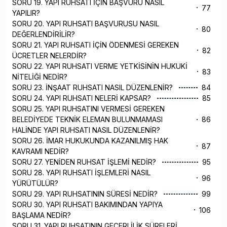
SORU 19. YAPI RUHSATI İÇİN BAŞVURU NASIL
77
YAPILIR?
SORU 20. YAPI RUHSATI BAŞVURUSU NASIL
80
DEĞERLENDİRİLİR?
SORU 21. YAPI RUHSATI İÇİN ÖDENMESİ GEREKEN
82
ÜCRETLER NELERDİR?
SORU 22. YAPI RUHSATI VERME YETKİSİNİN HUKUKİ
83
NİTELİĞİ NEDİR?
SORU 23. İNŞAAT RUHSATI NASIL DÜZENLENİR?
84
SORU 24. YAPI RUHSATI NELERİ KAPSAR?
85
SORU 25. YAPI RUHSATINI VERMESİ GEREKEN
BELEDİYEDE TEKNİK ELEMAN BULUNMAMASI
86
HALİNDE YAPI RUHSATI NASIL DÜZENLENİR?
SORU 26. İMAR HUKUKUNDA KAZANILMIŞ HAK
87
KAVRAMI NEDİR?
SORU 27. YENİDEN RUHSAT İŞLEMİ NEDİR?
95
SORU 28. YAPI RUHSATI İŞLEMLERİ NASIL
96
YÜRÜTÜLÜR?
SORU 29. YAPI RUHSATININ SÜRESİ NEDİR?
99
SORU 30. YAPI RUHSATI BAKIMINDAN YAPIYA
106
BAŞLAMA NEDİR?
SORU 31. YAPI RUHSATININ GEÇERLİLİK SÜRELERİ