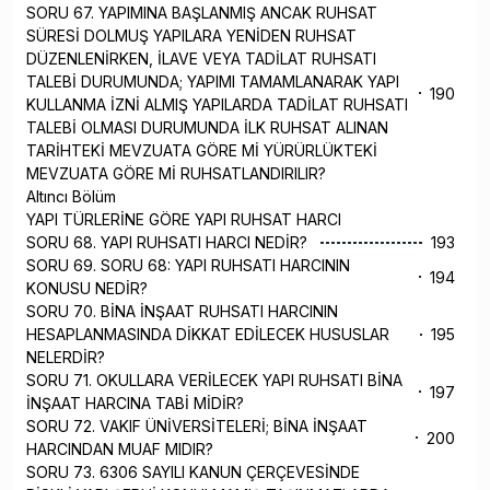
SORU 67. YAPIMINA BAŞLANMIŞ ANCAK RUHSAT
SÜRESİ DOLMUŞ YAPILARA YENİDEN RUHSAT
DÜZENLENİRKEN, İLAVE VEYA TADİLAT RUHSATI
TALEBİ DURUMUNDA; YAPIMI TAMAMLANARAK YAPI
190
KULLANMA İZNİ ALMIŞ YAPILARDA TADİLAT RUHSATI
TALEBİ OLMASI DURUMUNDA İLK RUHSAT ALINAN
TARİHTEKİ MEVZUATA GÖRE Mİ YÜRÜRLÜKTEKİ
MEVZUATA GÖRE Mİ RUHSATLANDIRILIR?
Altıncı Bölüm
YAPI TÜRLERİNE GÖRE YAPI RUHSAT HARCI
SORU 68. YAPI RUHSATI HARCI NEDİR?
193
SORU 69. SORU 68: YAPI RUHSATI HARCININ
194
KONUSU NEDİR?
SORU 70. BİNA İNŞAAT RUHSATI HARCININ
HESAPLANMASINDA DİKKAT EDİLECEK HUSUSLAR
195
NELERDİR?
SORU 71. OKULLARA VERİLECEK YAPI RUHSATI BİNA
197
İNŞAAT HARCINA TABİ MİDİR?
SORU 72. VAKIF ÜNİVERSİTELERİ; BİNA İNŞAAT
200
HARCINDAN MUAF MIDIR?
SORU 73. 6306 SAYILI KANUN ÇERÇEVESİNDE