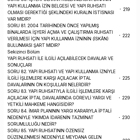
YAPI KULLANMA İZİN BELGESİ VE YAPI RUHSATI
219
OLMASI GEREKTİĞİ ŞEKLİNDEKİ KURALIN İSTİSNASI
VAR MIDIR?
SORU 81. 2004 TARİHİNDEN ÖNCE YAPILMIŞ
BİNALARDA İŞYERİ AÇMA VE ÇALIŞTIRMA RUHSATI
222
VERİLMESİ İÇİN YAPI KULLANMA İZNİNİN (İSKÂN)
BULUNMASI ŞART MIDIR?
Sekizinci Bölüm
YAPI RUHSATI İLE İLGİLİ AÇILABİLECEK DAVALAR VE
SONUÇLARI
SORU 82. YAPI RUHSATI VE YAPI KULLANMA İZNİYLE
İLGİLİ İŞLEMLERE KARŞI AÇILACAK İPTAL
225
DAVALARININ ÖN KOŞULLARI NELERDİR?
SORU 83. YAPI RUHSATIYLA İLGİLİ İŞLEMLERE KARŞI
AÇILACAK İPTAL DAVALARINDA GÖREVLİ YARGI VE
229
YETKİLİ MAHKEME HANGİSİDİR?
SORU 84. İMAR PLANININ YARGI KARARIYLA İPTALİ
NEDENİYLE YIKIMDA İDARENİN TAZMİNAT
230
SORUMLULUĞU NEDİR?
SORU 85. YAPI RUHSATININ ÖZENSİZ
DÜZENLENMESİ NEDENİYLE MEYDANA GELEN