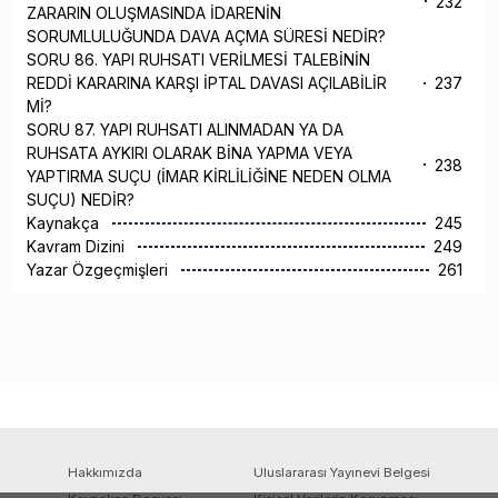
232
ZARARIN OLUŞMASINDA İDARENİN
SORUMLULUĞUNDA DAVA AÇMA SÜRESİ NEDİR?
SORU 86. YAPI RUHSATI VERİLMESİ TALEBİNİN
REDDİ KARARINA KARŞI İPTAL DAVASI AÇILABİLİR
237
Mİ?
SORU 87. YAPI RUHSATI ALINMADAN YA DA
RUHSATA AYKIRI OLARAK BİNA YAPMA VEYA
238
YAPTIRMA SUÇU (İMAR KİRLİLİĞİNE NEDEN OLMA
SUÇU) NEDİR?
Kaynakça
245
Kavram Dizini
249
Yazar Özgeçmişleri
261
Hakkımızda
Uluslararası Yayınevi Belgesi