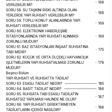
168
VERİLEBİLİR Mİ?
SORU 58. SU TAŞKINI RİSKİ ALTINDA OLAN
168
YERLERDE YAPI RUHSATI VERİLEBİLİR Mİ?
SORU 59. TOPLU KONUT ALANLARINDA YAPI
169
RUHSATI VERİLEBİLİR Mİ?
SORU 60. ELEKTRONİK HABERLEŞME
İSTASYONLARINDA YAPI RUHSATI ALINMASI
169
ZORUNLU MUDUR?
SORU 61. BAZ İSTASYONLARI İNŞAAT RUHSATINA
175
TABİ MİDİR?
SORU 62. KÜÇÜK VE ORTA ÖLÇEKLİ HAYVANCILIK
İŞLETMELERİN YAPI RUHSATIALMASI ZORUNLU
178
MUDUR?
Beşinci Bölüm
YAPI RUHSATI VE RUHSATTA TADİLAT
SORU 63. ESASLI TADİLAT NEDİR?
185
SORU 64. BASİT TADİLAT NEDİR?
186
SORU 65. RUHSATA TABİ ESASLI TADİLATIN
187
RUHSATSIZ YAPILMASI HALİNDE NE OLUR?
SORU 66. YAPI RUHSATI GEREKTİRMEYEN
188
TADİLATLARIN İÇERİĞİ NASILDIR?