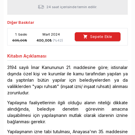
24 saat içerisinde temin edilir.
Diğer Baskılar
1
. baskı
Mart
2024
Sepete Ekle
695,00
₺
400,00
₺
(%
42
)
Kitabın
Açıklaması
3194 sayılı İmar Kanununun 21. maddesine göre; istisnalar
dışında özel kişi ve kurumlar ile kamu tarafından yapılan ya
da yaptırılan bütün yapılar için belediyelerden ya da
valiliklerden "yapı ruhsatı" (inşaat izni/ inşaat ruhsatı) alınması
zorunludur.
Yapılaşma faaliyetlerinin ilgili olduğu alanın niteliği dikkate
alındığında, belediye denetim görevinin amacına
ulaşabilmesi için yapılaşmanın mutlak olarak idarenin iznine
bağlanması gerekir.
Yapılaşmanın izne tabi tutulması, Anayasa'nın 35. maddesine