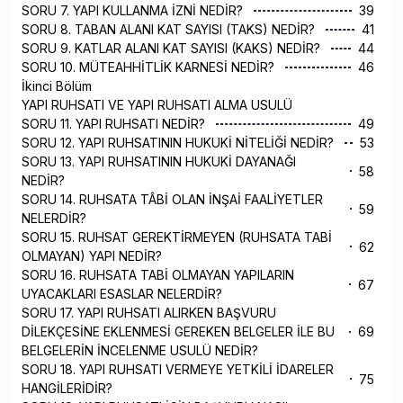
SORU 7. YAPI KULLANMA İZNİ NEDİR?
39
SORU 8. TABAN ALANI KAT SAYISI (TAKS) NEDİR?
41
SORU 9. KATLAR ALANI KAT SAYISI (KAKS) NEDİR?
44
SORU 10. MÜTEAHHİTLİK KARNESİ NEDİR?
46
İkinci Bölüm
YAPI RUHSATI VE YAPI RUHSATI ALMA USULÜ
SORU 11. YAPI RUHSATI NEDİR?
49
SORU 12. YAPI RUHSATININ HUKUKİ NİTELİĞİ NEDİR?
53
SORU 13. YAPI RUHSATININ HUKUKİ DAYANAĞI
58
NEDİR?
SORU 14. RUHSATA TÂBİ OLAN İNŞAİ FAALİYETLER
59
NELERDİR?
SORU 15. RUHSAT GEREKTİRMEYEN (RUHSATA TABİ
62
OLMAYAN) YAPI NEDİR?
SORU 16. RUHSATA TABİ OLMAYAN YAPILARIN
67
UYACAKLARI ESASLAR NELERDİR?
SORU 17. YAPI RUHSATI ALIRKEN BAŞVURU
DİLEKÇESİNE EKLENMESİ GEREKEN BELGELER İLE BU
69
BELGELERİN İNCELENME USULÜ NEDİR?
SORU 18. YAPI RUHSATI VERMEYE YETKİLİ İDARELER
75
HANGİLERİDİR?