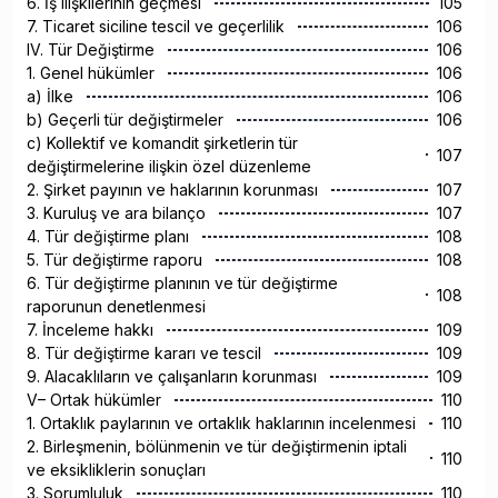
6. İş ilişkilerinin geçmesi
105
7. Ticaret siciline tescil ve geçerlilik
106
IV. Tür Değiştirme
106
1. Genel hükümler
106
a) İlke
106
b) Geçerli tür değiştirmeler
106
c) Kollektif ve komandit şirketlerin tür
107
değiştirmelerine ilişkin özel düzenleme
2. Şirket payının ve haklarının korunması
107
3. Kuruluş ve ara bilanço
107
4. Tür değiştirme planı
108
5. Tür değiştirme raporu
108
6. Tür değiştirme planının ve tür değiştirme
108
raporunun denetlenmesi
7. İnceleme hakkı
109
8. Tür değiştirme kararı ve tescil
109
9. Alacaklıların ve çalışanların korunması
109
V– Ortak hükümler
110
1. Ortaklık paylarının ve ortaklık haklarının incelenmesi
110
2. Birleşmenin, bölünmenin ve tür değiştirmenin iptali
110
ve eksikliklerin sonuçları
3. Sorumluluk
110