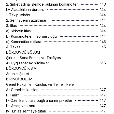
2. Şirket adına işlemde bulunan komanditer
143
III– Alacaklıların durumu
144
1. Takip imkânı
144
2. Sermayenin azaltılması
144
3. İflas
144
a) Şirketin iflası
144
b) Komanditelerin sorumluluğu
144
c) Komanditerin iflası
145
4. Takas
145
DÖRDÜNCÜ BÖLÜM
Şirketin Sona Ermesi ve Tasfiyesi
A) Uygulanacak hükümler
146
DÖRDÜNCÜ KISIM
Anonim Şirket
BİRİNCİ BÖLÜM
Genel Hükümler, Kuruluş ve Temel İlkeler
A) Genel Hükümler
147
I– Tanım
147
II– Özel kanunlara bağlı anonim şirketler
147
III– Amaç ve konu
147
IV– En az sermaye tutarı
147