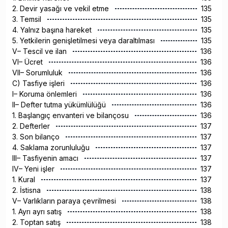
2. Devir yasağı ve vekil etme
135
3. Temsil
135
4. Yalnız başına hareket
135
5. Yetkilerin genişletilmesi veya daraltılması
135
V– Tescil ve ilan
136
VI– Ücret
136
VII– Sorumluluk
136
C) Tasfiye işleri
136
I– Koruma önlemleri
136
II– Defter tutma yükümlülüğü
136
1. Başlangıç envanteri ve bilançosu
136
2. Defterler
137
3. Son bilanço
137
4. Saklama zorunluluğu
137
III– Tasfiyenin amacı
137
IV– Yeni işler
137
1. Kural
137
2. İstisna
138
V– Varlıkların paraya çevrilmesi
138
1. Ayrı ayrı satış
138
2. Toptan satış
138