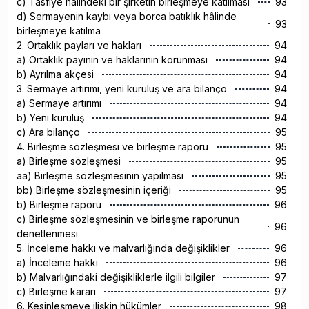
c) Tasfiye hâlindeki bir şirketin birleşmeye katılması
93
d) Sermayenin kaybı veya borca batıklık hâlinde
93
birleşmeye katılma
2. Ortaklık payları ve hakları
94
a) Ortaklık payının ve haklarının korunması
94
b) Ayrılma akçesi
94
3. Sermaye artırımı, yeni kuruluş ve ara bilanço
94
a) Sermaye artırımı
94
b) Yeni kuruluş
94
c) Ara bilanço
95
4. Birleşme sözleşmesi ve birleşme raporu
95
a) Birleşme sözleşmesi
95
aa) Birleşme sözleşmesinin yapılması
95
bb) Birleşme sözleşmesinin içeriği
95
b) Birleşme raporu
96
c) Birleşme sözleşmesinin ve birleşme raporunun
96
denetlenmesi
5. İnceleme hakkı ve malvarlığında değişiklikler
96
a) İnceleme hakkı
96
b) Malvarlığındaki değişikliklerle ilgili bilgiler
97
c) Birleşme kararı
97
6. Kesinleşmeye ilişkin hükümler
98