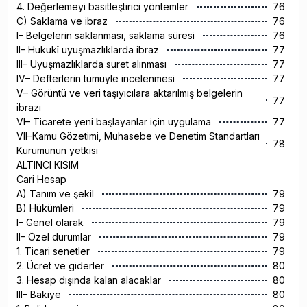
4. Değerlemeyi basitleştirici yöntemler
76
C) Saklama ve ibraz
76
I– Belgelerin saklanması, saklama süresi
76
II– Hukukî uyuşmazlıklarda ibraz
77
III– Uyuşmazlıklarda suret alınması
77
IV– Defterlerin tümüyle incelenmesi
77
V– Görüntü ve veri taşıyıcılara aktarılmış belgelerin
77
ibrazı
VI– Ticarete yeni başlayanlar için uygulama
77
VII–Kamu Gözetimi, Muhasebe ve Denetim Standartları
78
Kurumunun yetkisi
ALTINCI KISIM
Cari Hesap
A) Tanım ve şekil
79
B) Hükümleri
79
I– Genel olarak
79
II– Özel durumlar
79
1. Ticari senetler
79
2. Ücret ve giderler
80
3. Hesap dışında kalan alacaklar
80
III– Bakiye
80