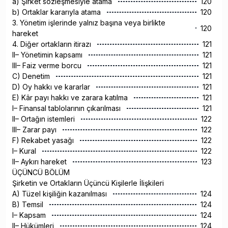
a) Şirket sözleşmesiyle atama
120
b) Ortaklar kararıyla atama
120
3. Yönetim işlerinde yalnız başına veya birlikte
120
hareket
4. Diğer ortakların itirazı
121
II– Yönetimin kapsamı
121
III– Faiz verme borcu
121
C) Denetim
121
D) Oy hakkı ve kararlar
121
E) Kâr payı hakkı ve zarara katılma
121
I– Finansal tablolarının çıkarılması
121
II– Ortağın istemleri
122
III– Zarar payı
122
F) Rekabet yasağı
122
I– Kural
122
II– Aykırı hareket
123
ÜÇÜNCÜ BÖLÜM
Şirketin ve Ortakların Üçüncü Kişilerle İlişkileri
A) Tüzel kişiliğin kazanılması
124
B) Temsil
124
I– Kapsam
124
II– Hükümleri
124