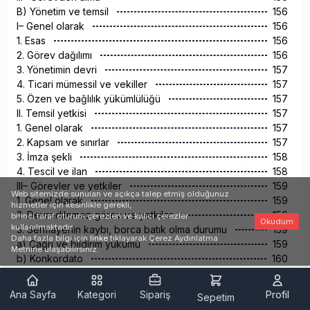
B) Yönetim ve temsil
156
I– Genel olarak
156
1. Esas
156
2. Görev dağılımı
156
3. Yönetimin devri
157
4. Ticari mümessil ve vekiller
157
5. Özen ve bağlılık yükümlülüğü
157
II. Temsil yetkisi
157
1. Genel olarak
157
2. Kapsam ve sınırlar
157
3. İmza şekli
158
4. Tescil ve ilan
158
III– Görevler ve yetkiler
159
Web sitemizde sunulan ve açıkça talep etmiş olduğunuz
1. Genel olarak
159
hizmetler için kesinlikle gerekli,
2. Devredilemez görev ve yetkiler
159
birinci taraf oturum çerezleri ve kalıcı çerezler
Okudum
kullanılmaktadır.
3. Sermayenin kaybı, borca batık olma durumu
159
Daha fazla bilgi için
linke
tıklayarak Çerez Aydınlatma
a) Çağrı ve bildirim yükümü
159
Metnine ulaşabilirsiniz.
b) Konkordato
160
4. Riskin erken saptanması ve yönetimi
160
5. Şirketin kendi paylarını iktisap veya rehin olarak
Ana Sayfa
Kategori
Sipariş
Profil
160
Sepetim
kabul etmesi