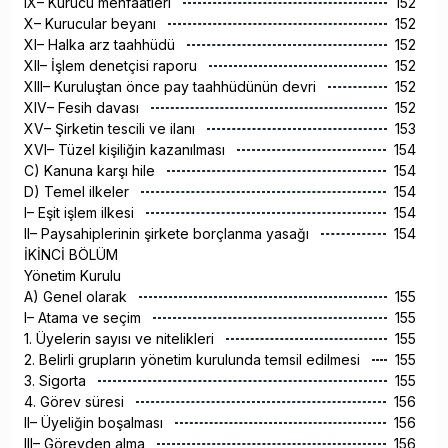
IX– Kurucu menfaatleri
152
X– Kurucular beyanı
152
XI– Halka arz taahhüdü
152
XII– İşlem denetçisi raporu
152
XIII– Kuruluştan önce pay taahhüdünün devri
152
XIV– Fesih davası
152
XV– Şirketin tescili ve ilanı
153
XVI– Tüzel kişiliğin kazanılması
154
C) Kanuna karşı hile
154
D) Temel ilkeler
154
I– Eşit işlem ilkesi
154
II– Paysahiplerinin şirkete borçlanma yasağı
154
İKİNCİ BÖLÜM
Yönetim Kurulu
A) Genel olarak
155
I– Atama ve seçim
155
1. Üyelerin sayısı ve nitelikleri
155
2. Belirli grupların yönetim kurulunda temsil edilmesi
155
3. Sigorta
155
4. Görev süresi
156
II– Üyeliğin boşalması
156
III– Görevden alma
156