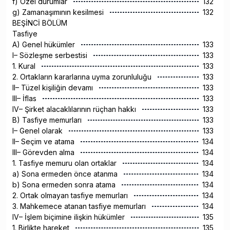
f) Özel durumlar
132
g) Zamanaşımının kesilmesi
132
BEŞİNCİ BÖLÜM
Tasfiye
A) Genel hükümler
133
I– Sözleşme serbestisi
133
1. Kural
133
2. Ortakların kararlarına uyma zorunluluğu
133
II– Tüzel kişiliğin devamı
133
III– İflas
133
IV– Şirket alacaklılarının rüçhan hakkı
133
B) Tasfiye memurları
133
I– Genel olarak
133
II– Seçim ve atama
134
III– Görevden alma
134
1. Tasfiye memuru olan ortaklar
134
a) Sona ermeden önce atanma
134
b) Sona ermeden sonra atama
134
2. Ortak olmayan tasfiye memurları
134
3. Mahkemece atanan tasfiye memurları
134
IV– İşlem biçimine ilişkin hükümler
135
1. Birlikte hareket
135