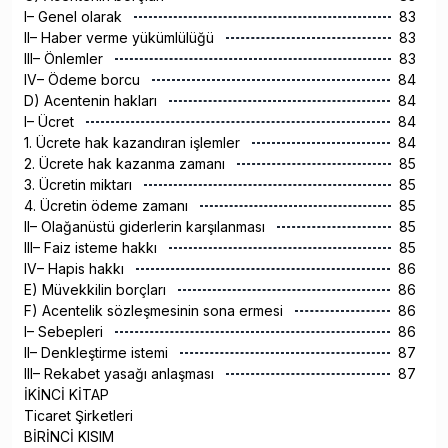
I– Genel olarak
83
II– Haber verme yükümlülüğü
83
III– Önlemler
83
IV– Ödeme borcu
84
D) Acentenin hakları
84
I– Ücret
84
1. Ücrete hak kazandıran işlemler
84
2. Ücrete hak kazanma zamanı
85
3. Ücretin miktarı
85
4. Ücretin ödeme zamanı
85
II– Olağanüstü giderlerin karşılanması
85
III– Faiz isteme hakkı
85
IV– Hapis hakkı
86
E) Müvekkilin borçları
86
F) Acentelik sözleşmesinin sona ermesi
86
I– Sebepleri
86
II– Denkleştirme istemi
87
III– Rekabet yasağı anlaşması
87
İKİNCİ KİTAP
Ticaret Şirketleri
BİRİNCİ KISIM