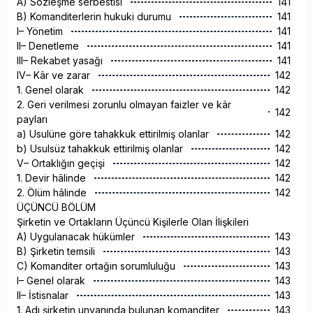
A) Sözleşme serbestisi
141
B) Komanditerlerin hukuki durumu
141
I– Yönetim
141
II– Denetleme
141
III– Rekabet yasağı
141
IV– Kâr ve zarar
142
1. Genel olarak
142
2. Geri verilmesi zorunlu olmayan faizler ve kâr
142
payları
a) Usulüne göre tahakkuk ettirilmiş olanlar
142
b) Usulsüz tahakkuk ettirilmiş olanlar
142
V– Ortaklığın geçişi
142
1. Devir hâlinde
142
2. Ölüm hâlinde
142
ÜÇÜNCÜ BÖLÜM
Şirketin ve Ortakların Üçüncü Kişilerle Olan İlişkileri
A) Uygulanacak hükümler
143
B) Şirketin temsili
143
C) Komanditer ortağın sorumluluğu
143
I– Genel olarak
143
II– İstisnalar
143
1. Adı şirketin unvanında bulunan komanditer
143