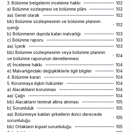
3. Bölünme belgelerini inceleme hakkı
102
a) Bölünme sözleşmesi ve bölünme plânı
102
aa) Genel olarak
102
bb) Bölünme sözleşmesinin ve bölünme planının
102
içeriği
b) Bölünmenin dışında kalan malvarlığı
103
c) Bölünme raporu
103
aa) İçerik
103
bb) Bölünme sözleşmesinin veya bölünme planının
104
ve bölünme raporunun denetlenmesi
d) İnceleme hakkı
104
e) Malvarlığındaki değişikliklerle ilgili bilgiler
104
4. Bölünme kararı
104
5. Korunmaya ilişkin hükümler
104
a) Alacaklıların korunması
104
aa) Çağrı
104
bb) Alacakların teminat altına alınması
105
b) Sorumluluk
105
aa) Bölünmeye katılan şirketlerin ikinci derecede
105
sorumluluğu
bb) Ortakların kişisel sorumluluğu
105