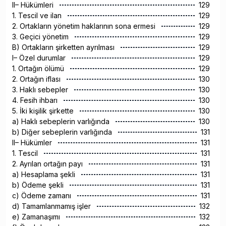
II– Hükümleri
129
1. Tescil ve ilan
129
2. Ortakların yönetim haklarının sona ermesi
129
3. Geçici yönetim
129
B) Ortakların şirketten ayrılması
129
I– Özel durumlar
129
1. Ortağın ölümü
129
2. Ortağın iflası
130
3. Haklı sebepler
130
4. Fesih ihbarı
130
5. İki kişilik şirkette
130
a) Haklı sebeplerin varlığında
130
b) Diğer sebeplerin varlığında
131
II– Hükümler
131
1. Tescil
131
2. Ayrılan ortağın payı
131
a) Hesaplama şekli
131
b) Ödeme şekli
131
c) Ödeme zamanı
131
d) Tamamlanmamış işler
132
e) Zamanaşımı
132