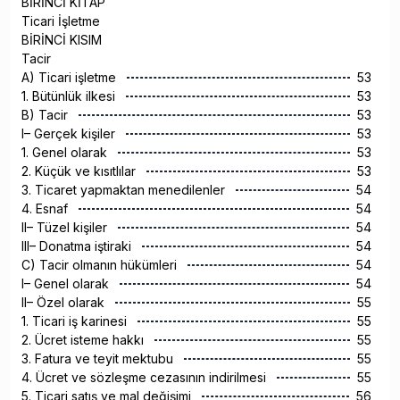
BİRİNCİ KİTAP
Ticari İşletme
BİRİNCİ KISIM
Tacir
A) Ticari işletme
53
1. Bütünlük ilkesi
53
B) Tacir
53
I– Gerçek kişiler
53
1. Genel olarak
53
2. Küçük ve kısıtlılar
53
3. Ticaret yapmaktan menedilenler
54
4. Esnaf
54
II– Tüzel kişiler
54
III– Donatma iştiraki
54
C) Tacir olmanın hükümleri
54
I– Genel olarak
54
II– Özel olarak
55
1. Ticari iş karinesi
55
2. Ücret isteme hakkı
55
3. Fatura ve teyit mektubu
55
4. Ücret ve sözleşme cezasının indirilmesi
55
5. Ticari satış ve mal değişimi
56