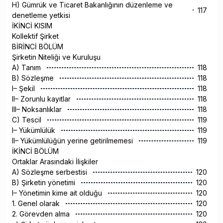
H) Gümrük ve Ticaret Bakanlığının düzenleme ve
117
denetleme yetkisi
İKİNCİ KISIM
Kollektif Şirket
BİRİNCİ BÖLÜM
Şirketin Niteliği ve Kuruluşu
A) Tanım
118
B) Sözleşme
118
I– Şekil
118
II– Zorunlu kayıtlar
118
III– Noksanlıklar
118
C) Tescil
119
I– Yükümlülük
119
II– Yükümlülüğün yerine getirilmemesi
119
İKİNCİ BÖLÜM
Ortaklar Arasındaki İlişkiler
A) Sözleşme serbestisi
120
B) Şirketin yönetimi
120
I– Yönetimin kime ait olduğu
120
1. Genel olarak
120
2. Görevden alma
120