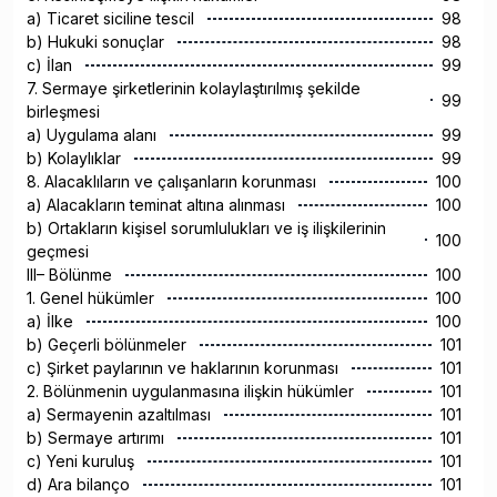
a) Ticaret siciline tescil
98
b) Hukuki sonuçlar
98
c) İlan
99
7. Sermaye şirketlerinin kolaylaştırılmış şekilde
99
birleşmesi
a) Uygulama alanı
99
b) Kolaylıklar
99
8. Alacaklıların ve çalışanların korunması
100
a) Alacakların teminat altına alınması
100
b) Ortakların kişisel sorumlulukları ve iş ilişkilerinin
100
geçmesi
III– Bölünme
100
1. Genel hükümler
100
a) İlke
100
b) Geçerli bölünmeler
101
c) Şirket paylarının ve haklarının korunması
101
2. Bölünmenin uygulanmasına ilişkin hükümler
101
a) Sermayenin azaltılması
101
b) Sermaye artırımı
101
c) Yeni kuruluş
101
d) Ara bilanço
101