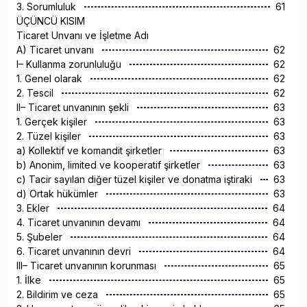
3. Sorumluluk
61
ÜÇÜNCÜ KISIM
Ticaret Unvanı ve İşletme Adı
A) Ticaret unvanı
62
I– Kullanma zorunluluğu
62
1. Genel olarak
62
2. Tescil
62
II– Ticaret unvanının şekli
63
1. Gerçek kişiler
63
2. Tüzel kişiler
63
a) Kollektif ve komandit şirketler
63
b) Anonim, limited ve kooperatif şirketler
63
c) Tacir sayılan diğer tüzel kişiler ve donatma iştiraki
63
d) Ortak hükümler
63
3. Ekler
64
4. Ticaret unvanının devamı
64
5. Şubeler
64
6. Ticaret unvanının devri
64
III– Ticaret unvanının korunması
65
1. İlke
65
2. Bildirim ve ceza
65