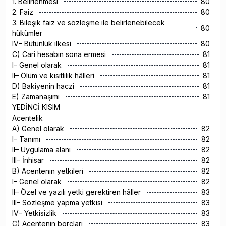
1. Belirlenmesi
80
2. Faiz
80
3. Bileşik faiz ve sözleşme ile belirlenebilecek
80
hükümler
IV– Bütünlük ilkesi
80
C) Cari hesabın sona ermesi
81
I– Genel olarak
81
II– Ölüm ve kısıtlılık hâlleri
81
D) Bakiyenin haczi
81
E) Zamanaşımı
81
YEDİNCİ KISIM
Acentelik
A) Genel olarak
82
I– Tanımı
82
II– Uygulama alanı
82
III– İnhisar
82
B) Acentenin yetkileri
82
I– Genel olarak
82
II– Özel ve yazılı yetki gerektiren hâller
83
III– Sözleşme yapma yetkisi
83
IV– Yetkisizlik
83
C) Acentenin borçları
83