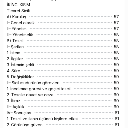
İKİNCİ KISIM
Ticaret Sicili
A) Kuruluş
57
I– Genel olarak
57
II– Yönetim
57
III– Yönetmelik
58
B) Tescil
58
I– Şartları
58
1. İstem
58
2. İlgililer
58
3. İstemin şekli
59
4. Süre
59
5. Değişiklikler
59
II– Sicil müdürünün görevleri
59
1. İnceleme görevi ve geçici tescil
59
2. Tescile davet ve ceza
60
3. İtiraz
60
III– Açıklık
60
IV– Sonuçları
61
1. Tescil ve ilanın üçüncü kişilere etkisi
61
2. Görünüşe güven
61