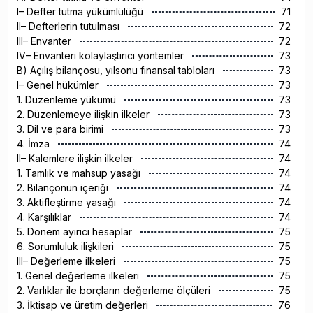
I– Defter tutma yükümlülüğü
71
II– Defterlerin tutulması
72
III– Envanter
72
IV– Envanteri kolaylaştırıcı yöntemler
73
B) Açılış bilançosu, yılsonu finansal tabloları
73
I– Genel hükümler
73
1. Düzenleme yükümü
73
2. Düzenlemeye ilişkin ilkeler
73
3. Dil ve para birimi
73
4. İmza
74
II– Kalemlere ilişkin ilkeler
74
1. Tamlık ve mahsup yasağı
74
2. Bilançonun içeriği
74
3. Aktifleştirme yasağı
74
4. Karşılıklar
74
5. Dönem ayırıcı hesaplar
75
6. Sorumluluk ilişkileri
75
III– Değerleme ilkeleri
75
1. Genel değerleme ilkeleri
75
2. Varlıklar ile borçların değerleme ölçüleri
75
3. İktisap ve üretim değerleri
76