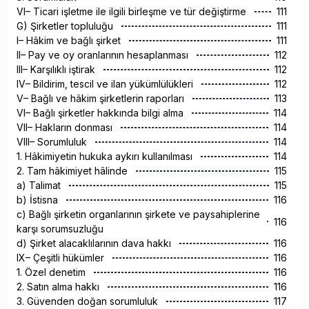
VI– Ticari işletme ile ilgili birleşme ve tür değiştirme
111
G) Şirketler topluluğu
111
I– Hâkim ve bağlı şirket
111
II– Pay ve oy oranlarının hesaplanması
112
III– Karşılıklı iştirak
112
IV– Bildirim, tescil ve ilan yükümlülükleri
112
V– Bağlı ve hâkim şirketlerin raporları
113
VI– Bağlı şirketler hakkında bilgi alma
114
VII– Hakların donması
114
VIII– Sorumluluk
114
1. Hâkimiyetin hukuka aykırı kullanılması
114
2. Tam hâkimiyet hâlinde
115
a) Talimat
115
b) İstisna
116
c) Bağlı şirketin organlarının şirkete ve paysahiplerine
116
karşı sorumsuzluğu
d) Şirket alacaklılarının dava hakkı
116
IX– Çeşitli hükümler
116
1. Özel denetim
116
2. Satın alma hakkı
116
3. Güvenden doğan sorumluluk
117