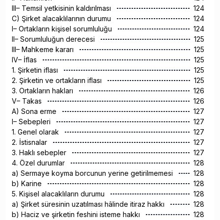
III– Temsil yetkisinin kaldırılması
124
C) Şirket alacaklılarının durumu
124
I– Ortakların kişisel sorumluluğu
124
II– Sorumluluğun derecesi
125
III– Mahkeme kararı
125
IV– İflas
125
1. Şirketin iflası
125
2. Şirketin ve ortakların iflası
125
3. Ortakların hakları
126
V– Takas
126
A) Sona erme
127
I– Sebepleri
127
1. Genel olarak
127
2. İstisnalar
127
3. Haklı sebepler
127
4. Özel durumlar
128
a) Sermaye koyma borcunun yerine getirilmemesi
128
b) Karine
128
5. Kişisel alacaklıların durumu
128
a) Şirket süresinin uzatılması hâlinde itiraz hakkı
128
b) Haciz ve şirketin feshini isteme hakkı
128