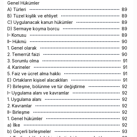
Genel Hükümler
A) Türleri
89
B) Tüzel kişilik ve ehliyet
89
C) Uygulanacak kanun hükümler
89
D) Sermaye koyma borcu
89
I– Konusu
89
II– Hükmü
90
1. Genel olarak
90
2. Temerrüt faizi
90
3. Sorumlu olma
91
4. Karineler
91
5. Faiz ve ücret alma hakkı
91
E) Ortakların kişisel alacaklıları
91
F) Birleşme, bölünme ve tür değiştirme
92
I– Uygulama alanı ve kavramlar
92
1. Uygulama alanı
92
2. Kavramlar
92
II– Birleşme
92
1. Genel hükümler
92
a) İlke
92
b) Geçerli birleşmeler
93