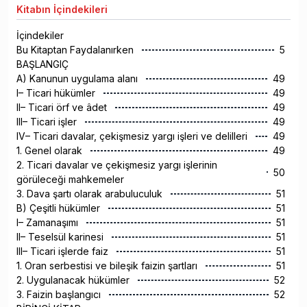
Kitabın
İçindekileri
İçindekiler
Bu Kitaptan Faydalanırken
5
BAŞLANGIÇ
A) Kanunun uygulama alanı
49
I– Ticari hükümler
49
II– Ticari örf ve âdet
49
III– Ticari işler
49
IV– Ticari davalar, çekişmesiz yargı işleri ve delilleri
49
1. Genel olarak
49
2. Ticari davalar ve çekişmesiz yargı işlerinin
50
görüleceği mahkemeler
3. Dava şartı olarak arabuluculuk
51
B) Çeşitli hükümler
51
I– Zamanaşımı
51
II– Teselsül karinesi
51
III– Ticari işlerde faiz
51
1. Oran serbestisi ve bileşik faizin şartları
51
2. Uygulanacak hükümler
52
3. Faizin başlangıcı
52