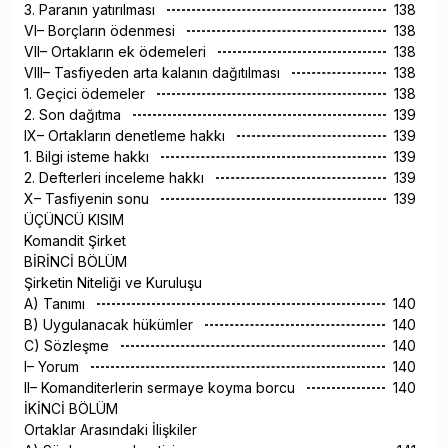
3. Paranın yatırılması
138
VI– Borçların ödenmesi
138
VII– Ortakların ek ödemeleri
138
VIII– Tasfiyeden arta kalanın dağıtılması
138
1. Geçici ödemeler
138
2. Son dağıtma
139
IX– Ortakların denetleme hakkı
139
1. Bilgi isteme hakkı
139
2. Defterleri inceleme hakkı
139
X– Tasfiyenin sonu
139
ÜÇÜNCÜ KISIM
Komandit Şirket
BİRİNCİ BÖLÜM
Şirketin Niteliği ve Kuruluşu
A) Tanımı
140
B) Uygulanacak hükümler
140
C) Sözleşme
140
I– Yorum
140
II– Komanditerlerin sermaye koyma borcu
140
İKİNCİ BÖLÜM
Ortaklar Arasındaki İlişkiler