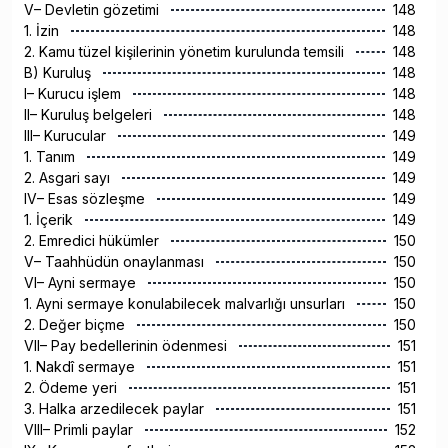
V– Devletin gözetimi
148
1. İzin
148
2. Kamu tüzel kişilerinin yönetim kurulunda temsili
148
B) Kuruluş
148
I– Kurucu işlem
148
II– Kuruluş belgeleri
148
III– Kurucular
149
1. Tanım
149
2. Asgari sayı
149
IV– Esas sözleşme
149
1. İçerik
149
2. Emredici hükümler
150
V– Taahhüdün onaylanması
150
VI– Ayni sermaye
150
1. Ayni sermaye konulabilecek malvarlığı unsurları
150
2. Değer biçme
150
VII– Pay bedellerinin ödenmesi
151
1. Nakdî sermaye
151
2. Ödeme yeri
151
3. Halka arzedilecek paylar
151
VIII– Primli paylar
152