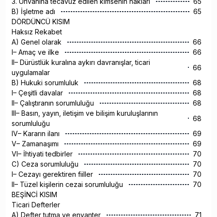
3. Unvanına tecavüz edilen kimsenin hakları
65
B) İşletme adı
65
DÖRDÜNCÜ KISIM
Haksız Rekabet
A) Genel olarak
66
I– Amaç ve ilke
66
II– Dürüstlük kuralına aykırı davranışlar, ticari
66
uygulamalar
B) Hukuki sorumluluk
68
I– Çeşitli davalar
68
II– Çalıştıranın sorumluluğu
68
III– Basın, yayın, iletişim ve bilişim kuruluşlarının
68
sorumluluğu
IV– Kararın ilanı
69
V– Zamanaşımı
69
VI– İhtiyati tedbirler
70
C) Ceza sorumluluğu
70
I– Cezayı gerektiren fiiller
70
II– Tüzel kişilerin cezai sorumluluğu
70
BEŞİNCİ KISIM
Ticari Defterler
A) Defter tutma ve envanter
71