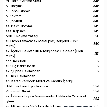
rrr. Haksız Arama Suçu
348
6. Elkoyma
348
a. Genel Olarak
348
b. Kavram
349
c. Çeşitleri
349
aa. Basit Elkoyma
349
aaa. Kapsamı
349
bbb. Elkoyma Yasağı
350
a1. Elkonulamayacak Mektuplar, Belgeler (CMK
350
m.126)
a2. İçeriği Devlet Sırrı Niteliğindeki Belgeler (CMK
351
m.125)
ccc. Koşulları
352
a1. Suç Bakımından
352
a2. Şüphe Bakımından
352
a3. Kişi Bakımından
353
a4. Kararı Verecek Merci ve Kararın İçeriği
353
ddd. Tedbirin Uygulanması
354
a1. Genel Olarak
354
a2. İstenen Eşyayı Vermeyenler Hakkında Yapılacak
354
İşlem
a3. Elkoymanın Mağdura Bildirilmesi
355