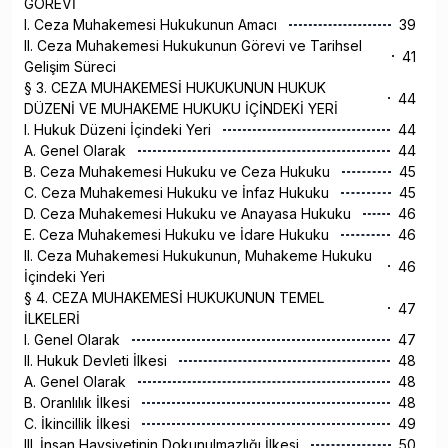
GÖREVİ
I. Ceza Muhakemesi Hukukunun Amacı
39
II. Ceza Muhakemesi Hukukunun Görevi ve Tarihsel
41
Gelişim Süreci
§ 3. CEZA MUHAKEMESİ HUKUKUNUN HUKUK
44
DÜZENİ VE MUHAKEME HUKUKU İÇİNDEKİ YERİ
I. Hukuk Düzeni İçindeki Yeri
44
A. Genel Olarak
44
B. Ceza Muhakemesi Hukuku ve Ceza Hukuku
45
C. Ceza Muhakemesi Hukuku ve İnfaz Hukuku
45
D. Ceza Muhakemesi Hukuku ve Anayasa Hukuku
46
E. Ceza Muhakemesi Hukuku ve İdare Hukuku
46
II. Ceza Muhakemesi Hukukunun, Muhakeme Hukuku
46
İçindeki Yeri
§ 4. CEZA MUHAKEMESİ HUKUKUNUN TEMEL
47
İLKELERİ
I. Genel Olarak
47
II. Hukuk Devleti İlkesi
48
A. Genel Olarak
48
B. Oranlılık İlkesi
48
C. İkincillik İlkesi
49
III. İnsan Haysiyetinin Dokunulmazlığı İlkesi
50