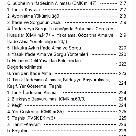
C. Şüphelinin İfadesinin Alınması (CMK m.147)
217
1. Tanım–Kavram
217
2. Aydınlatma Yükümlülüğü
218
3. İfade ve Sorgunun Usulü
219
4. İfade veya Sorgu Tutanağında Bulunması Gereken
Hususlar (CMK m.147/1–i; Yakalama, Gözaltına Alma ve
219
İfade Alma Yönetmeliği m.23/j)
5. Hukuka Aykırı İfade Alma ve Sorgu
220
a. Yasak İfade Alma ve Sorgu Yöntemleri
220
b. Hükmün Delil Yasakları Bakımından
222
Değerlendirilmesi
6. Yeniden İfade Alma
223
D. Tanık İfadesinin Alınması, Bilirkişiye Başvurulması,
224
Keşif, Yer Gösterme, Teşhis
1. Tanık İfadesinin Alınması
224
2. Bilirkişiye Başvurulması (CMK m.63/3)
224
3. Keşif
224
4. Yer Gösterme (CMK m.85)
225
5. Teşhis (PVSK EK m.6)
225
a. Tanım–Kavram
226
b. Koşulları
226