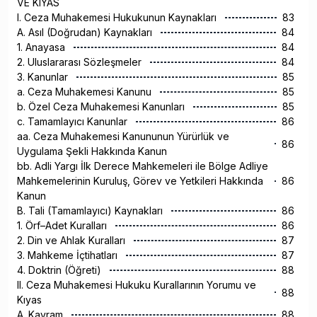
VE KIYAS
I. Ceza Muhakemesi Hukukunun Kaynakları
83
A. Asıl (Doğrudan) Kaynakları
84
1. Anayasa
84
2. Uluslararası Sözleşmeler
84
3. Kanunlar
85
a. Ceza Muhakemesi Kanunu
85
b. Özel Ceza Muhakemesi Kanunları
85
c. Tamamlayıcı Kanunlar
86
aa. Ceza Muhakemesi Kanununun Yürürlük ve
86
Uygulama Şekli Hakkında Kanun
bb. Adli Yargı İlk Derece Mahkemeleri ile Bölge Adliye
Mahkemelerinin Kuruluş, Görev ve Yetkileri Hakkında
86
Kanun
B. Tali (Tamamlayıcı) Kaynakları
86
1. Örf–Adet Kuralları
86
2. Din ve Ahlak Kuralları
87
3. Mahkeme İçtihatları
87
4. Doktrin (Öğreti)
88
II. Ceza Muhakemesi Hukuku Kurallarının Yorumu ve
88
Kıyas
A. Kavram
88