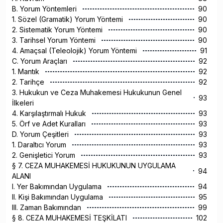
B. Yorum Yöntemleri
90
1. Sözel (Gramatik) Yorum Yöntemi
90
2. Sistematik Yorum Yöntemi
90
3. Tarihsel Yorum Yöntemi
90
4. Amaçsal (Teleolojik) Yorum Yöntemi
91
C. Yorum Araçları
92
1. Mantık
92
2. Tarihçe
92
3. Hukukun ve Ceza Muhakemesi Hukukunun Genel
93
İlkeleri
4. Karşılaştırmalı Hukuk
93
5. Örf ve Adet Kuralları
93
D. Yorum Çeşitleri
93
1. Daraltıcı Yorum
93
2. Genişletici Yorum
93
§ 7. CEZA MUHAKEMESİ HUKUKUNUN UYGULAMA
94
ALANI
I. Yer Bakımından Uygulama
94
II. Kişi Bakımından Uygulama
95
III. Zaman Bakımından
99
§ 8. CEZA MUHAKEMESİ TEŞKİLATI
102