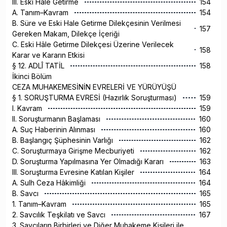
III. Eski Hale Getirme
154
A. Tanım–Kavram
154
B. Süre ve Eski Hale Getirme Dilekçesinin Verilmesi
157
Gereken Makam, Dilekçe İçeriği
C. Eski Hâle Getirme Dilekçesi Üzerine Verilecek
158
Karar ve Kararın Etkisi
§ 12. ADLÎ TATİL
158
İkinci Bölüm
CEZA MUHAKEMESİNİN EVRELERİ VE YÜRÜYÜŞÜ
§ 1. SORUŞTURMA EVRESİ (Hazırlık Soruşturması)
159
I. Kavram
159
II. Soruşturmanın Başlaması
160
A. Suç Haberinin Alınması
160
B. Başlangıç Şüphesinin Varlığı
162
C. Soruşturmaya Girişme Mecburiyeti
162
D. Soruşturma Yapılmasına Yer Olmadığı Kararı
163
III. Soruşturma Evresine Katılan Kişiler
164
A. Sulh Ceza Hâkimliği
164
B. Savcı
165
1. Tanım–Kavram
165
2. Savcılık Teşkilatı ve Savcı
167
3. Savcıların Birbirleri ve Diğer Muhakeme Kişileri ile