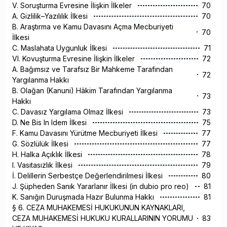
V. Soruşturma Evresine İlişkin İlkeler
70
A. Gizlilik–Yazılılık İlkesi
70
B. Araştırma ve Kamu Davasını Açma Mecburiyeti
70
İlkesi
C. Maslahata Uygunluk İlkesi
71
VI. Kovuşturma Evresine İlişkin İlkeler
72
A. Bağımsız ve Tarafsız Bir Mahkeme Tarafından
72
Yargılanma Hakkı
B. Olağan (Kanuni) Hâkim Tarafından Yargılanma
73
Hakkı
C. Davasız Yargılama Olmaz İlkesi
73
D. Ne Bis In Idem İlkesi
75
F. Kamu Davasını Yürütme Mecburiyeti İlkesi
77
G. Sözlülük İlkesi
77
H. Halka Açıklık İlkesi
78
I. Vasıtasızlık İlkesi
79
İ. Delillerin Serbestçe Değerlendirilmesi İlkesi
80
J. Şüpheden Sanık Yararlanır İlkesi (in dubio pro reo)
81
K. Sanığın Duruşmada Hazır Bulunma Hakkı
81
§ 6. CEZA MUHAKEMESİ HUKUKUNUN KAYNAKLARI,
CEZA MUHAKEMESİ HUKUKU KURALLARININ YORUMU
83