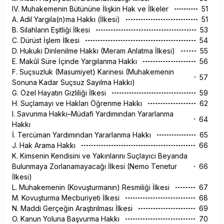
IV. Muhakemenin Bütününe İlişkin Hak ve İlkeler
51
A. Adil Yargıla(n)ma Hakkı (İlkesi)
51
B. Silahların Eşitliği İlkesi
53
C. Dürüst İşlem İlkesi
54
D. Hukuki Dinlenilme Hakkı (Meram Anlatma İlkesi)
55
E. Makûl Süre İçinde Yargılanma Hakkı
56
F. Suçsuzluk (Masumiyet) Karinesi (Muhakemenin
57
Sonuna Kadar Suçsuz Sayılma Hakkı)
G. Özel Hayatın Gizliliği İlkesi
59
H. Suçlamayı ve Hakları Öğrenme Hakkı
62
I. Savunma Hakkı–Müdafi Yardımından Yararlanma
64
Hakkı
İ. Tercüman Yardımından Yararlanma Hakkı
65
J. Hak Arama Hakkı
66
K. Kimsenin Kendisini ve Yakınlarını Suçlayıcı Beyanda
Bulunmaya Zorlanamayacağı İlkesi (Nemo Tenetur
66
İlkesi)
L. Muhakemenin (Kovuşturmanın) Resmiliği İlkesi
67
M. Kovuşturma Mecburiyeti İlkesi
68
N. Maddi Gerçeğin Araştırılması İlkesi
69
O. Kanun Yoluna Başvurma Hakkı
70