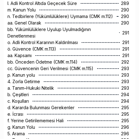
l. Adli Kontrol Altıda Geçecek Süre
289
m. Kanun Yolu
290
n. Tedbirlere (Yükümlülüklere) Uymama (CMK m.112)
290
aa. Genel Olarak
290
bb. Yükümlülüklere Uyulup Uyulmadığının
291
Denetlenmesi
o. Adli Kontrol Kararının Kaldırılması
291
ö. Güvence (CMK m.113)
291
aa. Kapsamı
291
bb. Önceden Ödetme (CMK m.114)
292
cc. Güvencenin Geri Verilmesi (CMK m.115)
293
p. Kanun yolu
293
4. Zorla Getirme
293
a. Tanım–Hukuki Nitelik
293
b. Çeşitleri
294
c. Koşulları
294
d. Kararda Bulunması Gerekenler
295
e. İcrası
295
f. Yerine Getirilememesi Hali
295
g. Kanun Yolu
296
5. Arama
296