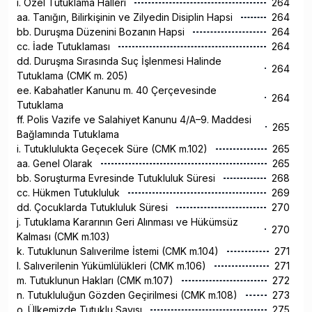
ı. Özel Tutuklama Halleri
264
aa. Tanığın, Bilirkişinin ve Zilyedin Disiplin Hapsi
264
bb. Duruşma Düzenini Bozanın Hapsi
264
cc. İade Tutuklaması
264
dd. Duruşma Sırasında Suç İşlenmesi Halinde
264
Tutuklama (CMK m. 205)
ee. Kabahatler Kanunu m. 40 Çerçevesinde
264
Tutuklama
ff. Polis Vazife ve Salahiyet Kanunu 4/A–9. Maddesi
265
Bağlamında Tutuklama
i. Tutuklulukta Geçecek Süre (CMK m.102)
265
aa. Genel Olarak
265
bb. Soruşturma Evresinde Tutukluluk Süresi
268
cc. Hükmen Tutukluluk
269
dd. Çocuklarda Tutukluluk Süresi
270
j. Tutuklama Kararının Geri Alınması ve Hükümsüz
270
Kalması (CMK m.103)
k. Tutuklunun Salıverilme İstemi (CMK m.104)
271
l. Salıverilenin Yükümlülükleri (CMK m.106)
271
m. Tutuklunun Hakları (CMK m.107)
272
n. Tutukluluğun Gözden Geçirilmesi (CMK m.108)
273
o. Ülkemizde Tutuklu Sayısı
275