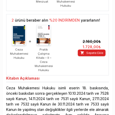
Mevzuat
Muhakemesi
Hukuku
2
ürünü beraber alın
%
20
İNDİRİMDEN
yararlanın!
+
2.160,00
₺
1.728,00
₺
Ceza
Pratik
Sepete Ekle
Muhakemesi
Çalışma
Hukuku
Kitabı – II –
Ceza
Muhakemesi
Hukuku
Kitabın
Açıklaması
Ceza Muhakemesi Hukuku isimli eserin 18. baskısında,
önceki baskıdan sonra gerçekleşen 10.10.2024 tarih ve 7528
sayılı Kanun, 14.11.2024 tarih ve 7531 sayılı Kanun, 27.11.2024
tarih ve 7532 sayılı Kanun ile 30.11.2024 tarih ve 7533 sayılı
Kanun ile yapılmış olan değişiklikler ilgili yerlerde ele alınarak
değerlendirilmeye çalışılmıştır. Aynı şekilde Anayasa