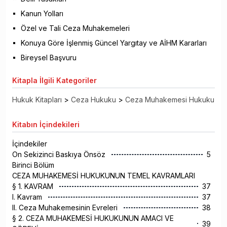
Kanun Yolları
Özel ve Tali Ceza Muhakemeleri
Konuya Göre İşlenmiş Güncel Yargıtay ve AİHM Kararları
Bireysel Başvuru
Kitapla
İlgili Kategoriler
Hukuk Kitapları
>
Ceza Hukuku
>
Ceza Muhakemesi Hukuku
Kitabın
İçindekileri
İçindekiler
On Sekizinci Baskıya Önsöz
5
Birinci Bölüm
CEZA MUHAKEMESİ HUKUKUNUN TEMEL KAVRAMLARI
§ 1. KAVRAM
37
I. Kavram
37
II. Ceza Muhakemesinin Evreleri
38
§ 2. CEZA MUHAKEMESİ HUKUKUNUN AMACI VE
39