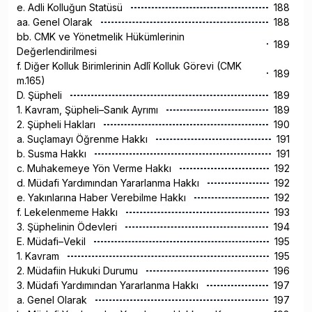
e. Adli Kolluğun Statüsü
188
aa. Genel Olarak
188
bb. CMK ve Yönetmelik Hükümlerinin
189
Değerlendirilmesi
f. Diğer Kolluk Birimlerinin Adlî Kolluk Görevi (CMK
189
m.165)
D. Şüpheli
189
1. Kavram, Şüpheli–Sanık Ayrımı
189
2. Şüpheli Hakları
190
a. Suçlamayı Öğrenme Hakkı
191
b. Susma Hakkı
191
c. Muhakemeye Yön Verme Hakkı
192
d. Müdafi Yardımından Yararlanma Hakkı
192
e. Yakınlarına Haber Verebilme Hakkı
192
f. Lekelenmeme Hakkı
193
3. Şüphelinin Ödevleri
194
E. Müdafi–Vekil
195
1. Kavram
195
2. Müdafiin Hukuki Durumu
196
3. Müdafi Yardımından Yararlanma Hakkı
197
a. Genel Olarak
197