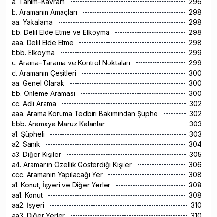
a. Tanım–Kavram
296
b. Aramanın Amaçları
298
aa. Yakalama
298
bb. Delil Elde Etme ve Elkoyma
298
aaa. Delil Elde Etme
298
bbb. Elkoyma
299
c. Arama–Tarama ve Kontrol Noktaları
299
d. Aramanın Çeşitleri
300
aa. Genel Olarak
300
bb. Önleme Araması
300
cc. Adli Arama
302
aaa. Arama Koruma Tedbiri Bakımından Şüphe
302
bbb. Aramaya Maruz Kalanlar
303
a1. Şüpheli
303
a2. Sanık
304
a3. Diğer Kişiler
305
a4. Aramanın Özellik Gösterdiği Kişiler
306
ccc. Aramanın Yapılacağı Yer
308
a1. Konut, İşyeri ve Diğer Yerler
308
aa1. Konut
308
aa2. İşyeri
310
aa3. Diğer Yerler
310