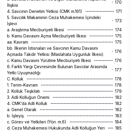
170
İlişkisi
4. Savcının Denetim Yetkisi (CMK m.161)
171
5. Savcılık Makamının Ceza Muhakemesi İçindeki
173
İşlevi
a. Araştırma Mecburiyeti İlkesi
174
b. Kamu Davasını Açma Mecburiyeti İlkesi
175
aa. Kavram
175
bb. İlkenin İstisnaları ve Savcının Kamu Davasını
176
Açmada Takdir Yetkisi (Maslahata Uygunluk İlkesi)
c. Kamu Davasını Yürütme Mecburiyeti İlkesi
176
6. Farklı Yargı Çevresinde Bulunan Savcılar Arasında
177
Yetki Uyuşmazlığı
C. Kolluk
178
1. Terim–Kavram
178
2. Kolluk Teşkilatı
179
3. Adli Kolluğun Önemi
182
4. CMK’da Adli Kolluk
182
a. Genel Olarak
182
b. İşleyiş
183
c. Görev ve Yetkileri (Yön. m.6)
184
d. Ceza Muhakemesi Hukukunda Adli Kolluğun Yeri
185