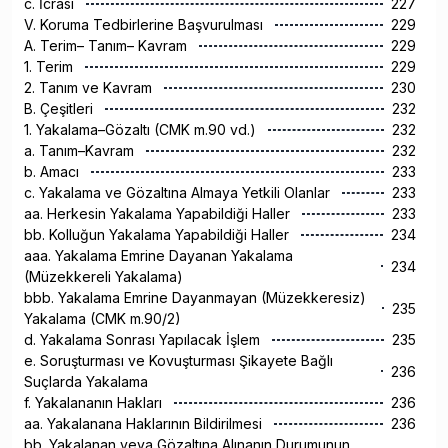
c. İcrası
227
V. Koruma Tedbirlerine Başvurulması
229
A. Terim– Tanım– Kavram
229
1. Terim
229
2. Tanım ve Kavram
230
B. Çeşitleri
232
1. Yakalama–Gözaltı (CMK m.90 vd.)
232
a. Tanım–Kavram
232
b. Amacı
233
c. Yakalama ve Gözaltına Almaya Yetkili Olanlar
233
aa. Herkesin Yakalama Yapabildiği Haller
233
bb. Kolluğun Yakalama Yapabildiği Haller
234
aaa. Yakalama Emrine Dayanan Yakalama
234
(Müzekkereli Yakalama)
bbb. Yakalama Emrine Dayanmayan (Müzekkeresiz)
235
Yakalama (CMK m.90/2)
d. Yakalama Sonrası Yapılacak İşlem
235
e. Soruşturması ve Kovuşturması Şikayete Bağlı
236
Suçlarda Yakalama
f. Yakalananın Hakları
236
aa. Yakalanana Haklarının Bildirilmesi
236
bb. Yakalanan veya Gözaltına Alınanın Durumunun