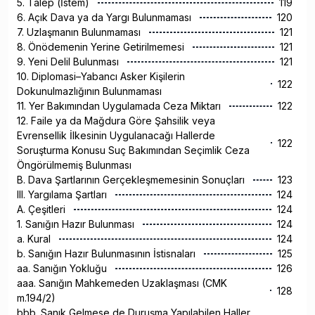
5. Talep (İstem)
119
6. Açık Dava ya da Yargı Bulunmaması
120
7. Uzlaşmanın Bulunmaması
121
8. Önödemenin Yerine Getirilmemesi
121
9. Yeni Delil Bulunması
121
10. Diplomasi–Yabancı Asker Kişilerin
122
Dokunulmazlığının Bulunmaması
11. Yer Bakımından Uygulamada Ceza Miktarı
122
12. Faile ya da Mağdura Göre Şahsilik veya
Evrensellik İlkesinin Uygulanacağı Hallerde
122
Soruşturma Konusu Suç Bakımından Seçimlik Ceza
Öngörülmemiş Bulunması
B. Dava Şartlarının Gerçekleşmemesinin Sonuçları
123
III. Yargılama Şartları
124
A. Çeşitleri
124
1. Sanığın Hazır Bulunması
124
a. Kural
124
b. Sanığın Hazır Bulunmasının İstisnaları
125
aa. Sanığın Yokluğu
126
aaa. Sanığın Mahkemeden Uzaklaşması (CMK
128
m.194/2)
bbb. Sanık Gelmese de Duruşma Yapılabilen Haller