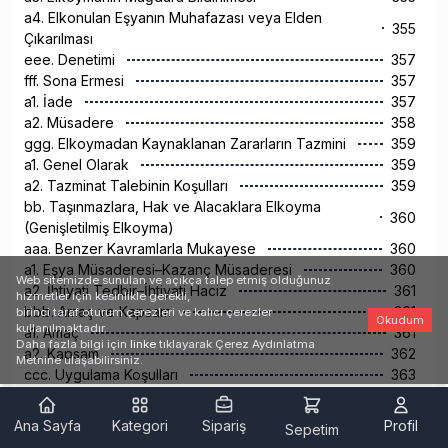
a4. Elkonulan Eşyanın Muhafazası veya Elden
355
Çıkarılması
eee. Denetimi
357
fff. Sona Ermesi
357
a1. İade
357
a2. Müsadere
358
ggg. Elkoymadan Kaynaklanan Zararların Tazmini
359
a1. Genel Olarak
359
a2. Tazminat Talebinin Koşulları
359
bb. Taşınmazlara, Hak ve Alacaklara Elkoyma
360
(Genişletilmiş Elkoyma)
aaa. Benzer Kavramlarla Mukayese
360
a1. Eşya Müsaderesi–Kazanç Müsaderesi
360
Web sitemizde sunulan ve açıkça talep etmiş olduğunuz
a2. İhtiyati Tedbir–İhtiyati Haciz
361
hizmetler için kesinlikle gerekli,
bbb. Amaç ve Kapsam
361
birinci taraf oturum çerezleri ve kalıcı çerezler
Okudum
kullanılmaktadır.
a1. Amaç
361
Daha fazla bilgi için
linke
tıklayarak Çerez Aydınlatma
a2. Kapsam
362
Metnine ulaşabilirsiniz.
ccc. Uygulama Koşulları
363
a1. Suç Bakımından
363
a2. Şüphe Bakımından
363
Ana Sayfa
Kategori
Sipariş
Profil
Sepetim
a3. Kişi Bakımından
364