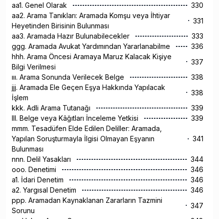
aa1. Genel Olarak
330
aa2. Arama Tanıkları: Aramada Komşu veya İhtiyar
331
Heyetinden Birisinin Bulunması
aa3. Aramada Hazır Bulunabilecekler
333
ggg. Aramada Avukat Yardımından Yararlanabilme
336
hhh. Arama Öncesi Aramaya Maruz Kalacak Kişiye
337
Bilgi Verilmesi
ııı. Arama Sonunda Verilecek Belge
338
jjj. Aramada Ele Geçen Eşya Hakkında Yapılacak
338
İşlem
kkk. Adli Arama Tutanağı
339
lll. Belge veya Kâğıtları İnceleme Yetkisi
339
mmm. Tesadüfen Elde Edilen Deliller: Aramada,
Yapılan Soruşturmayla İlgisi Olmayan Eşyanın
341
Bulunması
nnn. Delil Yasakları
344
ooo. Denetimi
346
a1. İdari Denetim
346
a2. Yargısal Denetim
346
ppp. Aramadan Kaynaklanan Zararların Tazmini
347
Sorunu