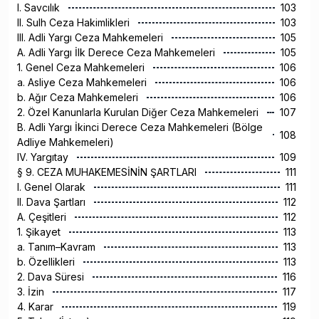
I. Savcılık
103
II. Sulh Ceza Hakimlikleri
103
III. Adli Yargı Ceza Mahkemeleri
105
A. Adli Yargı İlk Derece Ceza Mahkemeleri
105
1. Genel Ceza Mahkemeleri
106
a. Asliye Ceza Mahkemeleri
106
b. Ağır Ceza Mahkemeleri
106
2. Özel Kanunlarla Kurulan Diğer Ceza Mahkemeleri
107
B. Adli Yargı İkinci Derece Ceza Mahkemeleri (Bölge
108
Adliye Mahkemeleri)
IV. Yargıtay
109
§ 9. CEZA MUHAKEMESİNİN ŞARTLARI
111
I. Genel Olarak
111
II. Dava Şartları
112
A. Çeşitleri
112
1. Şikayet
113
a. Tanım–Kavram
113
b. Özellikleri
113
2. Dava Süresi
116
3. İzin
117
4. Karar
119