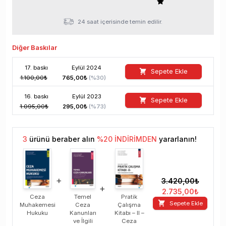
24 saat içerisinde temin edilir.
Diğer Baskılar
17
. baskı
Eylül
2024
Sepete Ekle
1.100,00
₺
765,00
₺
(%
30
)
16
. baskı
Eylül
2023
Sepete Ekle
1.095,00
₺
295,00
₺
(%
73
)
3
ürünü beraber alın
%
20
İNDİRİMDEN
yararlanın!
+
3.420,00
₺
+
2.735,00
₺
Ceza
Temel
Pratik
Sepete Ekle
Muhakemesi
Ceza
Çalışma
Hukuku
Kanunları
Kitabı – II –
ve İlgili
Ceza