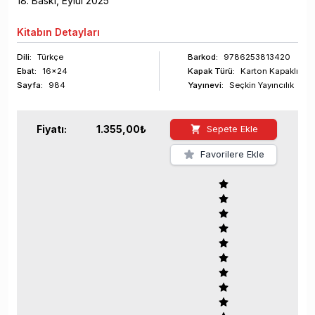
18
. Baskı,
Eylül
2025
Kitabın
Detayları
Dili:
Türkçe
Barkod
:
9786253813420
Ebat:
16x24
Kapak Türü:
Karton Kapaklı
Sayfa
:
984
Yayınevi:
Seçkin Yayıncılık
Fiyatı:
1.355,00
₺
Sepete Ekle
Favorilere Ekle