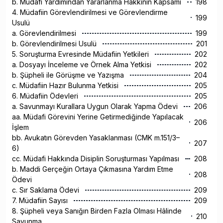
b. Müdafi Yardımından Yararlanma Hakkının Kapsamı
198
4. Müdafiin Görevlendirilmesi ve Görevlendirme
199
Usulü
a. Görevlendirilmesi
199
b. Görevlendirilmesi Usulü
201
5. Soruşturma Evresinde Müdafiin Yetkileri
202
a. Dosyayı İnceleme ve Örnek Alma Yetkisi
202
b. Şüpheli ile Görüşme ve Yazışma
204
c. Müdafiin Hazır Bulunma Yetkisi
205
6. Müdafiin Ödevleri
205
a. Savunmayı Kurallara Uygun Olarak Yapma Ödevi
206
aa. Müdafi Görevini Yerine Getirmediğinde Yapılacak
206
İşlem
bb. Avukatın Görevden Yasaklanması (CMK m.151/3–
207
6)
cc. Müdafi Hakkında Disiplin Soruşturması Yapılması
208
b. Maddi Gerçeğin Ortaya Çıkmasına Yardım Etme
208
Ödevi
c. Sır Saklama Ödevi
209
7. Müdafiin Sayısı
209
8. Şüpheli veya Sanığın Birden Fazla Olması Hâlinde
210
Savunma