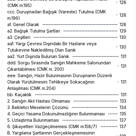
128
(CMK m.195)
ccc. Duruşmadan Bağışık (Vareste) Tutulma (CMK
128
m.196)
a1. Genel Olarak
128
a2. Bağışık Tutulma Şartları
129
a3. Çeşitleri
130
aa1. Yargı Çevresi Dışındaki Bir Hastane veya
130
Tutukevine Nakledilmiş Olan Sanık
aa2. Yurt Dışında Bulunan Sanık
131
ddd. Sorgu Sırasında Sanığın Mahkeme Salonundan
131
Çıkarılabilmesi (CMK m. 200)
eee. Sanığın, Hazır Bulunmasının Duruşmanın Düzenli
Olarak Yürütülmesini Tehlikeye Sokacağının
131
Anlaşılması (CMK m.204)
bb. Kaçaklık
131
2. Sanığın Akıl Hastası Olmaması
133
3. Bekletici Meselenin Çözümü
134
4. Geçici Yasama Dokunulmazlığının Bulunmaması
135
5. Uzlaştırma Bulunmaması
137
6. Şikayetten Vazgeçilmemesi (CMK m.158/7)
137
B. Yargılama Şartlarının Gerçekleşmemesinin