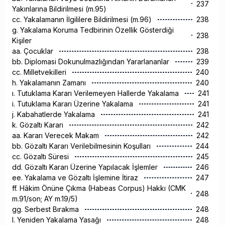
237
Yakınlarına Bildirilmesi (m.95)
cc. Yakalamanın İlgililere Bildirilmesi (m.96)
238
g. Yakalama Koruma Tedbirinin Özellik Gösterdiği
238
Kişiler
aa. Çocuklar
238
bb. Diplomasi Dokunulmazlığından Yararlananlar
239
cc. Milletvekilleri
240
h. Yakalamanın Zamanı
240
ı. Tutuklama Kararı Verilemeyen Hallerde Yakalama
241
i. Tutuklama Kararı Üzerine Yakalama
241
j. Kabahatlerde Yakalama
241
k. Gözaltı Kararı
242
aa. Kararı Verecek Makam
242
bb. Gözaltı Kararı Verilebilmesinin Koşulları
244
cc. Gözaltı Süresi
245
dd. Gözaltı Kararı Üzerine Yapılacak İşlemler
246
ee. Yakalama ve Gözaltı İşlemine İtiraz
247
ff. Hâkim Önüne Çıkma (Habeas Corpus) Hakkı (CMK
248
m.91/son; AY m.19/5)
gg. Serbest Bırakma
248
l. Yeniden Yakalama Yasağı
248