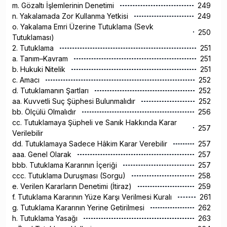
m. Gözaltı İşlemlerinin Denetimi
249
n. Yakalamada Zor Kullanma Yetkisi
249
o. Yakalama Emri Üzerine Tutuklama (Sevk
250
Tutuklaması)
2. Tutuklama
251
a. Tanım–Kavram
251
b. Hukuki Nitelik
251
c. Amacı
252
d. Tutuklamanın Şartları
252
aa. Kuvvetli Suç Şüphesi Bulunmalıdır
252
bb. Ölçülü Olmalıdır
256
cc. Tutuklamaya Şüpheli ve Sanık Hakkında Karar
257
Verilebilir
dd. Tutuklamaya Sadece Hâkim Karar Verebilir
257
aaa. Genel Olarak
257
bbb. Tutuklama Kararının İçeriği
257
ccc. Tutuklama Duruşması (Sorgu)
258
e. Verilen Kararların Denetimi (İtiraz)
259
f. Tutuklama Kararının Yüze Karşı Verilmesi Kuralı
261
g. Tutuklama Kararının Yerine Getirilmesi
262
h. Tutuklama Yasağı
263