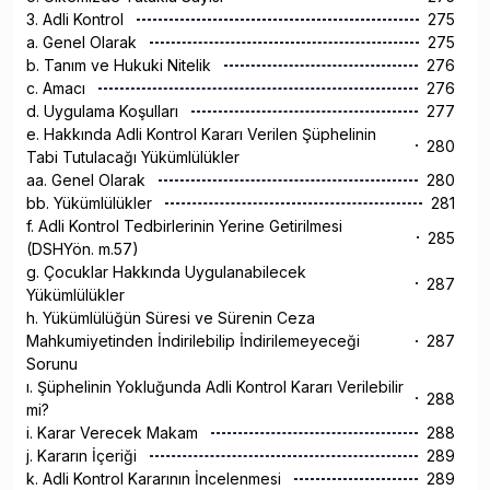
3. Adli Kontrol
275
a. Genel Olarak
275
b. Tanım ve Hukuki Nitelik
276
c. Amacı
276
d. Uygulama Koşulları
277
e. Hakkında Adli Kontrol Kararı Verilen Şüphelinin
280
Tabi Tutulacağı Yükümlülükler
aa. Genel Olarak
280
bb. Yükümlülükler
281
f. Adli Kontrol Tedbirlerinin Yerine Getirilmesi
285
(DSHYön. m.57)
g. Çocuklar Hakkında Uygulanabilecek
287
Yükümlülükler
h. Yükümlülüğün Süresi ve Sürenin Ceza
Mahkumiyetinden İndirilebilip İndirilemeyeceği
287
Sorunu
ı. Şüphelinin Yokluğunda Adli Kontrol Kararı Verilebilir
288
mi?
i. Karar Verecek Makam
288
j. Kararın İçeriği
289
k. Adli Kontrol Kararının İncelenmesi
289