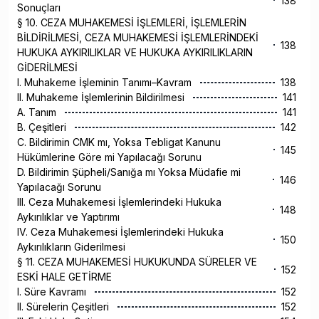
138
Sonuçları
§ 10. CEZA MUHAKEMESİ İŞLEMLERİ, İŞLEMLERİN
BİLDİRİLMESİ, CEZA MUHAKEMESİ İŞLEMLERİNDEKİ
138
HUKUKA AYKIRILIKLAR VE HUKUKA AYKIRILIKLARIN
GİDERİLMESİ
I. Muhakeme İşleminin Tanımı–Kavram
138
II. Muhakeme İşlemlerinin Bildirilmesi
141
A. Tanım
141
B. Çeşitleri
142
C. Bildirimin CMK mı, Yoksa Tebligat Kanunu
145
Hükümlerine Göre mi Yapılacağı Sorunu
D. Bildirimin Şüpheli/Sanığa mı Yoksa Müdafie mi
146
Yapılacağı Sorunu
III. Ceza Muhakemesi İşlemlerindeki Hukuka
148
Aykırılıklar ve Yaptırımı
IV. Ceza Muhakemesi İşlemlerindeki Hukuka
150
Aykırılıkların Giderilmesi
§ 11. CEZA MUHAKEMESİ HUKUKUNDA SÜRELER VE
152
ESKİ HALE GETİRME
I. Süre Kavramı
152
II. Sürelerin Çeşitleri
152