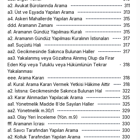
a2. Avukat Bürolarında Arama
311
a3. Üst ve Eşyada Yapılan Arama
313
a4. Askeri Mahallerde Yapılan Arama
315
ddd. Aramanın Zamanı
315
a1. Aramanın Gündüz Yapılması Kuralı
315
a2. Aramanın Gündüz Yapılması Kuralının İstisnaları
317
aa1. Suçüstü Hali
317
aa2. Gecikmesinde Sakınca Bulunan Haller
317
aa3. Yakalanmış veya Gözaltına Alınmış Olup da Firar
Eden Kişi veya Tutuklu veya Hükümlünün Tekrar
318
Yakalanması
eee. Arama Kararı
318
a1. Kural: Arama Kararı Vermek Yetkisi Hâkime Aittir
318
a2. İstisna: Gecikmesinde Sakınca Bulunan Hal
322
a3. Karar Alınmadan Yapılacak Arama
325
aa1. Yönetmelik Madde 8’de Sayılan Haller
325
aa2. Yönetmelik m.30/1
329
aa3. Olay Yeri İnceleme (Yön. m.9)
330
fff. Aramanın İcrası
330
a1. Savcı Tarafından Yapılan Arama
330
a2. Kolluk Tarafından Yapılan Arama
330