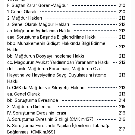
F. Suçtan Zarar Gören–Mağdur
210
1. Genel Olarak
210
2. Mağdur Hakları
212
a. Genel Olarak Mağdur Hakları
212
aa. Mağdurun Aydınlanma Hakkı
212
aaa. Soruşturma Başında Bilgilendirilme Hakkı
212
bbb. Muhakemenin Gidişatı Hakkında Bilgi Edinme
212
Hakkı
bb. Mağdurun Dosyayı İnceleme Hakkı
212
cc. Mağdurun Avukat Yardımından Yararlanma Hakkı
213
dd. Tanık–Mağdurun Korunması, Mağdurun Özel
Hayatına ve Haysiyetine Saygı Duyulmasını İsteme
213
Hakkı
b. CMK’da Mağdur ve Şikayetçi Hakları
213
aa. Genel Olarak
213
bb. Soruşturma Evresinde
214
3. Mağdurun Dinlenmesi
215
IV. Soruşturma Evresinin İcrası
216
A. Soruşturma Evresinin Gizliliği (CMK m.157)
216
B. Soruşturma Evresinde Yapılan İşlemlerin Tutanağa
217
Bağlanması (CMK m.169)