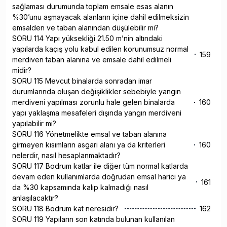
sağlaması durumunda toplam emsale esas alanın
%30’unu aşmayacak alanların içine dahil edilmeksizin
emsalden ve taban alanından düşülebilir mi?
SORU 114 Yapı yüksekliği 21.50 m’nin altındaki
yapılarda kaçış yolu kabul edilen korunumsuz normal
159
merdiven taban alanına ve emsale dahil edilmeli
midir?
SORU 115 Mevcut binalarda sonradan imar
durumlarında oluşan değişiklikler sebebiyle yangın
merdiveni yapılması zorunlu hale gelen binalarda
160
yapı yaklaşma mesafeleri dışında yangın merdiveni
yapılabilir mi?
SORU 116 Yönetmelikte emsal ve taban alanına
girmeyen kısımların asgari alanı ya da kriterleri
160
nelerdir, nasıl hesaplanmaktadır?
SORU 117 Bodrum katlar ile diğer tüm normal katlarda
devam eden kullanımlarda doğrudan emsal harici ya
161
da %30 kapsamında kalıp kalmadığı nasıl
anlaşılacaktır?
SORU 118 Bodrum kat neresidir?
162
SORU 119 Yapıların son katında bulunan kullanılan