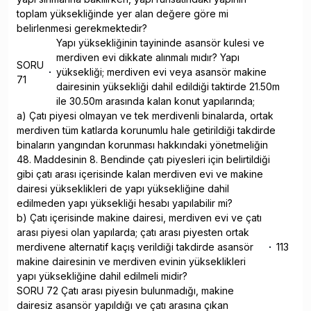
toplam yüksekliğinde yer alan değere göre mi
belirlenmesi gerekmektedir?
Yapı yüksekliğinin tayininde asansör kulesi ve
merdiven evi dikkate alınmalı mıdır? Yapı
SORU
yüksekliği; merdiven evi veya asansör makine
71
dairesinin yüksekliği dahil edildiği taktirde 21.50m
ile 30.50m arasında kalan konut yapılarında;
a) Çatı piyesi olmayan ve tek merdivenli binalarda, ortak
merdiven tüm katlarda korunumlu hale getirildiği takdirde
binaların yangından korunması hakkındaki yönetmeliğin
48. Maddesinin 8. Bendinde çatı piyesleri için belirtildiği
gibi çatı arası içerisinde kalan merdiven evi ve makine
dairesi yükseklikleri de yapı yüksekliğine dahil
edilmeden yapı yüksekliği hesabı yapılabilir mi?
b) Çatı içerisinde makine dairesi, merdiven evi ve çatı
arası piyesi olan yapılarda; çatı arası piyesten ortak
merdivene alternatif kaçış verildiği takdirde asansör
113
makine dairesinin ve merdiven evinin yükseklikleri
yapı yüksekliğine dahil edilmeli midir?
SORU 72 Çatı arası piyesin bulunmadığı, makine
dairesiz asansör yapıldığı ve çatı arasına çıkan