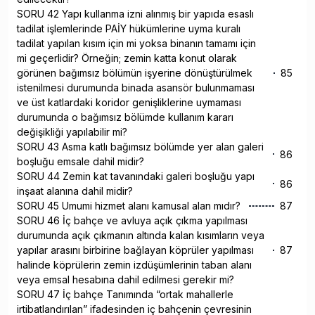
SORU 42 Yapı kullanma izni alınmış bir yapıda esaslı
tadilat işlemlerinde PAİY hükümlerine uyma kuralı
tadilat yapılan kısım için mi yoksa binanın tamamı için
mi geçerlidir? Örneğin; zemin katta konut olarak
görünen bağımsız bölümün işyerine dönüştürülmek
85
istenilmesi durumunda binada asansör bulunmaması
ve üst katlardaki koridor genişliklerine uymaması
durumunda o bağımsız bölümde kullanım kararı
değişikliği yapılabilir mi?
SORU 43 Asma katlı bağımsız bölümde yer alan galeri
86
boşluğu emsale dahil midir?
SORU 44 Zemin kat tavanındaki galeri boşluğu yapı
86
inşaat alanına dahil midir?
SORU 45 Umumi hizmet alanı kamusal alan mıdır?
87
SORU 46 İç bahçe ve avluya açık çıkma yapılması
durumunda açık çıkmanın altında kalan kısımların veya
yapılar arasını birbirine bağlayan köprüler yapılması
87
halinde köprülerin zemin izdüşümlerinin taban alanı
veya emsal hesabına dahil edilmesi gerekir mi?
SORU 47 İç bahçe Tanımında “ortak mahallerle
irtibatlandırılan” ifadesinden iç bahçenin çevresinin