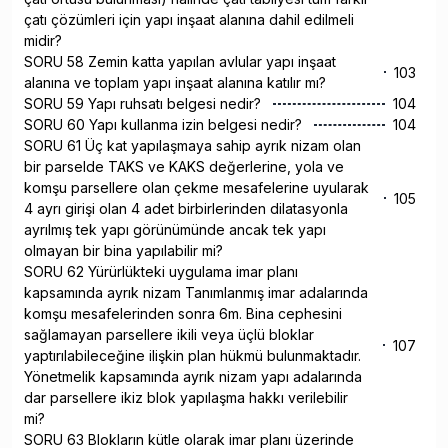
çatı çözümleri için yapı inşaat alanına dahil edilmeli
midir?
SORU 58 Zemin katta yapılan avlular yapı inşaat
103
alanına ve toplam yapı inşaat alanına katılır mı?
SORU 59 Yapı ruhsatı belgesi nedir?
104
SORU 60 Yapı kullanma izin belgesi nedir?
104
SORU 61 Üç kat yapılaşmaya sahip ayrık nizam olan
bir parselde TAKS ve KAKS değerlerine, yola ve
komşu parsellere olan çekme mesafelerine uyularak
105
4 ayrı girişi olan 4 adet birbirlerinden dilatasyonla
ayrılmış tek yapı görünümünde ancak tek yapı
olmayan bir bina yapılabilir mi?
SORU 62 Yürürlükteki uygulama imar planı
kapsamında ayrık nizam Tanımlanmış imar adalarında
komşu mesafelerinden sonra 6m. Bina cephesini
sağlamayan parsellere ikili veya üçlü bloklar
107
yaptırılabileceğine ilişkin plan hükmü bulunmaktadır.
Yönetmelik kapsamında ayrık nizam yapı adalarında
dar parsellere ikiz blok yapılaşma hakkı verilebilir
mi?
SORU 63 Blokların kütle olarak imar planı üzerinde