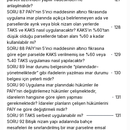
anlaşılmalıdır?
SORU 87 PAİY’nin 5’inci maddesinin altıncı fıkrasında
uygulama imar planında açıkça belirlenmeyen ada ve
parsellerde ayrık veya blok nizam olan yerlerde
128
TAKS ve KAKS nasıl uygulanacaktır? KAKS’ın %60’tan
düşük olduğu parsellerde taban alanı %60 a kadar
kullanılabilir mi?
SORU 88 PAİY’nin 5’inci maddesinin altıncı fıkrasına
göre eğer parselde KAKS verilmemiş ise %60 veya
129
%40 TAKS uygulaması nasıl yapılacaktır?
SORU 89 İmar durumu belgesinde “planındadır–
yönetmeliktedir” gibi ifadelerin yazılması imar durumu
130
belgesi için yeterli midir?
SORU 90 Uygulama imar planındaki hükümler ile
PAİY’nin değiştirilemez hükümler çelişmektedir,
idarelerin hangisine göre işlem yapması
131
gerekmektedir? İdareler planların çelişen hükümlerini
PAİY ne göre değiştirmeli midir?
SORU 91 TAKS serbest uygulanabilir mi?
131
SORU 92 Bitişik nizam yapı adalarında bahçe
mesafeleri ile sınırlandırılmış bir imar parseline emsal