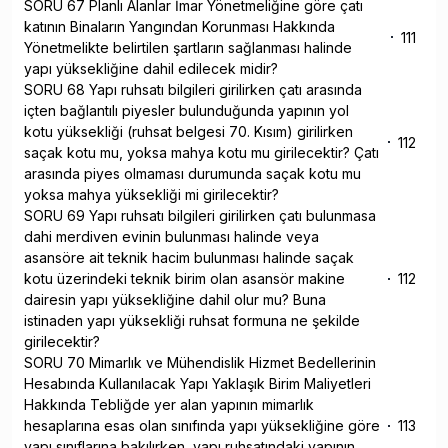
SORU 67 Planlı Alanlar İmar Yönetmeliğine göre çatı
katının Binaların Yangından Korunması Hakkında
111
Yönetmelikte belirtilen şartların sağlanması halinde
yapı yüksekliğine dahil edilecek midir?
SORU 68 Yapı ruhsatı bilgileri girilirken çatı arasında
içten bağlantılı piyesler bulunduğunda yapının yol
kotu yüksekliği (ruhsat belgesi 70. Kısım) girilirken
112
saçak kotu mu, yoksa mahya kotu mu girilecektir? Çatı
arasında piyes olmaması durumunda saçak kotu mu
yoksa mahya yüksekliği mi girilecektir?
SORU 69 Yapı ruhsatı bilgileri girilirken çatı bulunmasa
dahi merdiven evinin bulunması halinde veya
asansöre ait teknik hacim bulunması halinde saçak
kotu üzerindeki teknik birim olan asansör makine
112
dairesin yapı yüksekliğine dahil olur mu? Buna
istinaden yapı yüksekliği ruhsat formuna ne şekilde
girilecektir?
SORU 70 Mimarlık ve Mühendislik Hizmet Bedellerinin
Hesabında Kullanılacak Yapı Yaklaşık Birim Maliyetleri
Hakkında Tebliğde yer alan yapının mimarlık
hesaplarına esas olan sınıfında yapı yüksekliğine göre
113
yapı sınıflarına bakılırken, yapı ruhsatındaki yapının