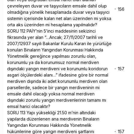
çevreleyen duvar ve taşıyıcıların emsale dahil olup
156
olmadığına yönelik hesaplamada duvar veya taşıyıcı
sistemin içerisinde kalan net alan üzerinden mi yoksa
orta aks üzerinden mi hesaplama yapılmalıdır?
SORU 112 PAİY’nin 5’inci maddesinin sekizinci
fıkrasında yer alan “…Ancak; 27/11/2007 tarihli ve
2007/12937 sayılı Bakanlar Kurulu Kararı ile yürürlüğe
konulan Binaların Yangından Korunması Hakkında
Yönetmelik gereğince yapılması zorunlu olan,
korunumlu ya da korunumsuz normal merdiven
dışındaki yangın merdiveni ve korunumlu koridorun
157
asgari ölçülerdeki alanı…” ifadesine göre bir normal
merdiven dışında iki adet korunumlu merdiven olan
parsellerde, sadece bir yangın merdiveninin mi
emsale dahil olacağı yoksa normal merdiven
dışındaki zorunlu yangın merdivenlerinin tamamı mı
emsal harici olacaktır?
SORU 113 Yapı yüksekliği 21.50 m’nin altındaki
yapılarda düzenlenen ana merdivenin Binaların
Yangından Korunması Hakkında Yönetmelik
hükümlerine göre yangın merdiveni şartlarını
157