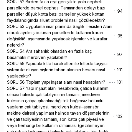
SORU 52 Birden fazla eşit genişlikte yola cepheli
parsellerde parsel cephesi Tanımından dolayı bazı
94
parseller düşük kotta bazı parseller yüksek kottan
faydalandığında siluet problemi nasıl çözülecektir?
SORU 53 Uygulama imar planında Sağlık Tesisleri Alanı
olarak ayrılmış bulunan parsellerde kullanım kararı
95
değişikliği aşamasında yapılacak işlemler ve kurallar
nelerdir?
SORU 54 Ara sahanlık olmadan en fazla kaç
97
basamaklı merdiven yapılabilir?
SORU 55 Yapıdaki kitle hareketleri ile kitlede taşıyıcı
sistem ile oluşan nişlerin taban alanının hesabı nasıl
101
yapılacaktır?
SORU 56 Toplam yapı inşaat alanı nasıl hesaplanır?
101
SORU 57 Yapı inşaat alanı hesabında; çatıda kullanım
olması halinde çatı tabliyesinin tamamı, merdiven
kulesinin çatıya çıkarılmadığı tek bağımsız bölümlü
yapıların çatı tabliyesi, merdiven kulesi–asansör
makine dairesi yapılması halinde tavan döşemelerinin
102
ve çatı tabliyesinin tamamı, son katta çatı piyesi ve
veya herhangi bir kullanım olmaması (gezilemeyen
çatı örtüsü bulunması) halinde çatı tabliyesi tüm farklı