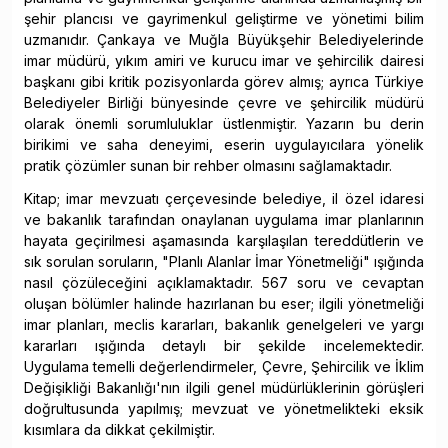
şehir plancısı ve gayrimenkul geliştirme ve yönetimi bilim
uzmanıdır. Çankaya ve Muğla Büyükşehir Belediyelerinde
imar müdürü, yıkım amiri ve kurucu imar ve şehircilik dairesi
başkanı gibi kritik pozisyonlarda görev almış; ayrıca Türkiye
Belediyeler Birliği bünyesinde çevre ve şehircilik müdürü
olarak önemli sorumluluklar üstlenmiştir. Yazarın bu derin
birikimi ve saha deneyimi, eserin uygulayıcılara yönelik
pratik çözümler sunan bir rehber olmasını sağlamaktadır.
Kitap; imar mevzuatı çerçevesinde belediye, il özel idaresi
ve bakanlık tarafından onaylanan uygulama imar planlarının
hayata geçirilmesi aşamasında karşılaşılan tereddütlerin ve
sık sorulan soruların, "Planlı Alanlar İmar Yönetmeliği" ışığında
nasıl çözüleceğini açıklamaktadır. 567 soru ve cevaptan
oluşan bölümler halinde hazırlanan bu eser; ilgili yönetmeliği
imar planları, meclis kararları, bakanlık genelgeleri ve yargı
kararları ışığında detaylı bir şekilde incelemektedir.
Uygulama temelli değerlendirmeler, Çevre, Şehircilik ve İklim
Değişikliği Bakanlığı'nın ilgili genel müdürlüklerinin görüşleri
doğrultusunda yapılmış; mevzuat ve yönetmelikteki eksik
kısımlara da dikkat çekilmiştir.