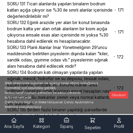
SORU 131 Ticari alanlarda yapılan binaların bodrum
katları açığa çıkıyor ise %30 ile sınırlı alanlar içerisinde
171
değerlendirilebilir mi?
SORU 132 Eğimli arazide yer alan bir konut binasında
bodrum katta yer alan ortak alanların bir kısmı açığa
171
çıkıyorsa emsale esas alan içerisinde mi yoksa %30
hesabına dahil edilerek mi hesaplanacaktır.
SORU 133 Planlı Alanlar İmar Yönetmeliğinin 29’uncu
maddesinde belirtilen piyeslerin dışında kalan "kiler,
172
sandık odası, giyinme odası vb.” piyeslerinin sığınak
alanı hesabına dahil edilecek midir?
SORU 134 Bodrum katı olmayan yapılarda yapılan
sığınak, mescit, hidrofor ve su deposu, tesisat odası,
Web sitemizde sunulan ve açıkça talep etmiş olduğunuz
kazan dairesi, otopark vb. zorunlu olarak tesis
173
hizmetler için kesinlikle gerekli,
edilmesi gereken ortak alanların emsal hesapları nasıl
birinci taraf oturum çerezleri ve kalıcı çerezler
Okudum
yapılacaktır, Bu mekanlar zemin veya normal katlarda
kullanılmaktadır.
Daha fazla bilgi için
linke
tıklayarak Çerez Aydınlatma
yer alabilir mi?
Metnine ulaşabilirsiniz.
SORU 135 Birden fazla binanın yapıldığı parsellerde
ortak alan niteliğindeki kullanımlardan mescit ve
177
müştemilatın her bina için ayrı ayrı mı yapılması
Ana Sayfa
Kategori
Sipariş
Profil
Sepetim
gerekmektedir?