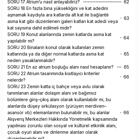
SORU 17 Atrium’u nasıl anlayabiliriz?
62
SORU 18 En fazla bina yüksekliğini ve kat adedini
aşmamak kaydıyla ara katlarda alt kat ile bağlantılı
63
asma kat gibi düzenlenen galeri katları kat adedi veya
kat sayısına dahil edilmeli midir?
SORU 19 Konut alanlarında zemin katlarda asma kat
64
yapılabilir mi?
SORU 20 Binaların konut olarak kullanılan zemin
katlarında ya da diğer normal katlarda asma kat
65
neden yasaklanmalıdır?
SORU 21 En az atrium boşluğu alanı nasıl hesaplanır?
65
SORU 22 Atrium tasarımında kısıtlayıcı kriterler
66
nelerdir?
SORU 23 Zemin katta iç bahçe veya avlu olarak
tanımlanan alanlar dolaşım alanı ve bağımsız
bölümlere giriş–çıkış alanı olarak kullanılabilir mi, bu
alanlarda düşey sirkülasyon (yürüyen merdiven–
asansör vb) elemanlarının bulunabilir mi, bu alanlar
66
Alışveriş Merkezleri Hakkında Yönetmelik kapsamında
yapılması zorunlu olan sosyal ve kültürel etkinlik alanı,
çocuk oyun alanı ve dinlenme alanları olarak
düzenlenebilir mi?