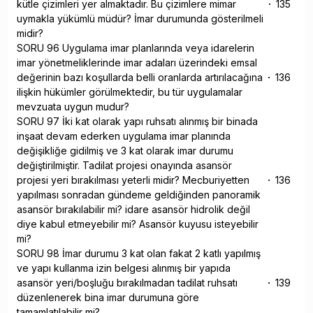
kütle çizimleri yer almaktadır. Bu çizimlere mimar
135
uymakla yükümlü müdür? İmar durumunda gösterilmeli
midir?
SORU 96 Uygulama imar planlarında veya idarelerin
imar yönetmeliklerinde imar adaları üzerindeki emsal
değerinin bazı koşullarda belli oranlarda artırılacağına
136
ilişkin hükümler görülmektedir, bu tür uygulamalar
mevzuata uygun mudur?
SORU 97 İki kat olarak yapı ruhsatı alınmış bir binada
inşaat devam ederken uygulama imar planında
değişikliğe gidilmiş ve 3 kat olarak imar durumu
değiştirilmiştir. Tadilat projesi onayında asansör
projesi yeri bırakılması yeterli midir? Mecburiyetten
136
yapılması sonradan gündeme geldiğinden panoramik
asansör bırakılabilir mi? idare asansör hidrolik değil
diye kabul etmeyebilir mi? Asansör kuyusu isteyebilir
mi?
SORU 98 İmar durumu 3 kat olan fakat 2 katlı yapılmış
ve yapı kullanma izin belgesi alınmış bir yapıda
asansör yeri/boşluğu bırakılmadan tadilat ruhsatı
139
düzenlenerek bina imar durumuna göre
tamamlatılabilir mi?