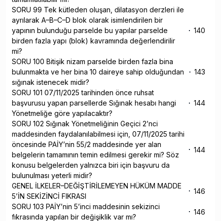
SORU 99 Tek kütleden oluşan, dilatasyon derzleri ile
ayrılarak A–B–C–D blok olarak isimlendirilen bir
yapının bulunduğu parselde bu yapılar parselde
140
birden fazla yapı (blok) kavramında değerlendirilir
mi?
SORU 100 Bitişik nizam parselde birden fazla bina
bulunmakta ve her bina 10 daireye sahip olduğundan
143
sığınak istenecek midir?
SORU 101 07/11/2025 tarihinden önce ruhsat
başvurusu yapan parsellerde Sığınak hesabı hangi
144
Yönetmeliğe göre yapılacaktır?
SORU 102 Sığınak Yönetmeliğinin Geçici 2’nci
maddesinden faydalanılabilmesi için, 07/11/2025 tarihi
öncesinde PAİY’nin 55/2 maddesinde yer alan
144
belgelerin tamamının temin edilmesi gerekir mi? Söz
konusu belgelerden yalnızca biri için başvuru da
bulunulması yeterli midir?
GENEL İLKELER–DEĞİŞTİRİLEMEYEN HÜKÜM MADDE
146
5’İN SEKİZİNCİ FIKRASI
SORU 103 PAİY’nin 5’inci maddesinin sekizinci
146
fıkrasında yapılan bir değişiklik var mı?