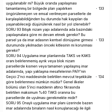
uygulanabilir mi? Büyük oranda yapılaşması
tamamlanmış bir bölgede plan yapılırken
133
öngörülemeyen ve emsal verilmeyen parsellerle de
karşılaşılabildiğinden bu durumda hak kayıpları da
yaşanabileceği düşünülerek nasıl bir yol izlenebilir?
SORU 93 Bitişik nizam yapı adalarında ada bazındaki
yapılaşmalara göre mi devam etmek gerekir? Bu
parsel ya da imar adasının kentsel dönüşüme girmesi
133
durumunda yıkılmadan önceki kitlesinin mi korunması
gerekir?
SORU 94 Uygulama imar planlarında TAKS ve KAKS
oranı belirlenmemiş ayrık veya blok nizam
parsellerde kısmen veya tamamen yapılaşmış imar
adalarında, yapı yaklaşma mesafelerinin PAİY’nin
Geçici 2’nci maddesinde belirtilen mevcut teşekküle
134
göre belirlenmesi mümkün müdür? Genel ilkeler
bölümü olan 5’inci maddenin altıncı fıkrasında
belirtilen maksimum %40 TAKS oranına bu
parsellerde de uyulması gerekmekte midir?
SORU 95 Onaylı uygulama imar planı üzerinde bazen
imar adalarında binaların nasıl konuşlanacağı ile ilgili