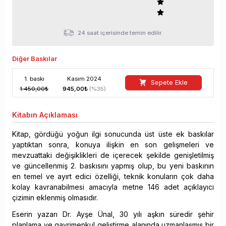
24 saat içerisinde temin edilir.
Diğer Baskılar
1
. baskı
Kasım
2024
Sepete Ekle
1.450,00
₺
945,00
₺
(%
35
)
Kitabın
Açıklaması
Kitap, gördüğü yoğun ilgi sonucunda üst üste ek baskılar
yaptıktan sonra, konuya ilişkin en son gelişmeleri ve
mevzuattaki değişiklikleri de içerecek şekilde genişletilmiş
ve güncellenmiş 2. baskısını yapmış olup, bu yeni baskının
en temel ve ayırt edici özelliği, teknik konuların çok daha
kolay kavranabilmesi amacıyla metne 146 adet açıklayıcı
çizimin eklenmiş olmasıdır.
Eserin yazarı Dr. Ayşe Ünal, 30 yılı aşkın süredir şehir
planlama ve gayrimenkul geliştirme alanında uzmanlaşmış bir