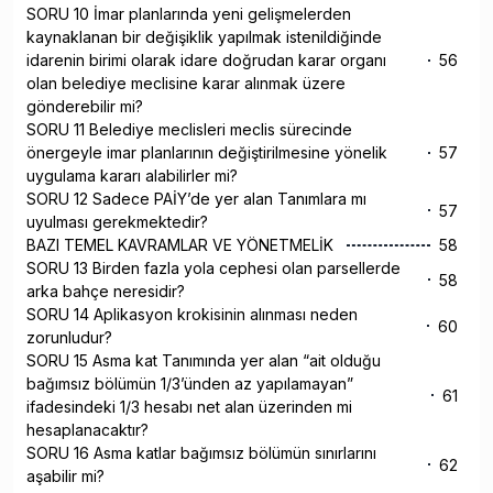
SORU 10 İmar planlarında yeni gelişmelerden
kaynaklanan bir değişiklik yapılmak istenildiğinde
idarenin birimi olarak idare doğrudan karar organı
56
olan belediye meclisine karar alınmak üzere
gönderebilir mi?
SORU 11 Belediye meclisleri meclis sürecinde
önergeyle imar planlarının değiştirilmesine yönelik
57
uygulama kararı alabilirler mi?
SORU 12 Sadece PAİY’de yer alan Tanımlara mı
57
uyulması gerekmektedir?
BAZI TEMEL KAVRAMLAR VE YÖNETMELİK
58
SORU 13 Birden fazla yola cephesi olan parsellerde
58
arka bahçe neresidir?
SORU 14 Aplikasyon krokisinin alınması neden
60
zorunludur?
SORU 15 Asma kat Tanımında yer alan “ait olduğu
bağımsız bölümün 1/3’ünden az yapılamayan”
61
ifadesindeki 1/3 hesabı net alan üzerinden mi
hesaplanacaktır?
SORU 16 Asma katlar bağımsız bölümün sınırlarını
62
aşabilir mi?