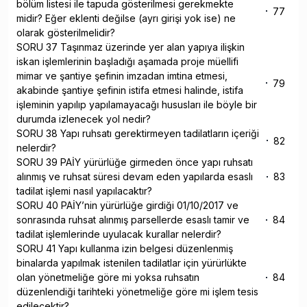
bölüm listesi ile tapuda gösterilmesi gerekmekte
77
midir? Eğer eklenti değilse (ayrı girişi yok ise) ne
olarak gösterilmelidir?
SORU 37 Taşınmaz üzerinde yer alan yapıya ilişkin
iskan işlemlerinin başladığı aşamada proje müellifi
mimar ve şantiye şefinin imzadan imtina etmesi,
79
akabinde şantiye şefinin istifa etmesi halinde, istifa
işleminin yapılıp yapılamayacağı hususları ile böyle bir
durumda izlenecek yol nedir?
SORU 38 Yapı ruhsatı gerektirmeyen tadilatların içeriği
82
nelerdir?
SORU 39 PAİY yürürlüğe girmeden önce yapı ruhsatı
alınmış ve ruhsat süresi devam eden yapılarda esaslı
83
tadilat işlemi nasıl yapılacaktır?
SORU 40 PAİY’nin yürürlüğe girdiği 01/10/2017 ve
sonrasında ruhsat alınmış parsellerde esaslı tamir ve
84
tadilat işlemlerinde uyulacak kurallar nelerdir?
SORU 41 Yapı kullanma izin belgesi düzenlenmiş
binalarda yapılmak istenilen tadilatlar için yürürlükte
olan yönetmeliğe göre mi yoksa ruhsatın
84
düzenlendiği tarihteki yönetmeliğe göre mi işlem tesis
edilecektir?