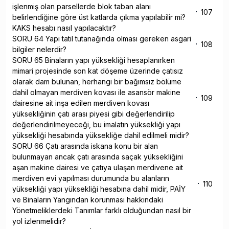
işlenmiş olan parsellerde blok taban alanı
107
belirlendiğine göre üst katlarda çıkma yapılabilir mi?
KAKS hesabı nasıl yapılacaktır?
SORU 64 Yapı tatil tutanağında olması gereken asgari
108
bilgiler nelerdir?
SORU 65 Binaların yapı yüksekliği hesaplanırken
mimari projesinde son kat döşeme üzerinde çatısız
olarak dam bulunan, herhangi bir bağımsız bölüme
dahil olmayan merdiven kovası ile asansör makine
109
dairesine ait inşa edilen merdiven kovası
yüksekliğinin çatı arası piyesi gibi değerlendirilip
değerlendirilmeyeceği, bu imalatın yüksekliği yapı
yüksekliği hesabında yüksekliğe dahil edilmeli midir?
SORU 66 Çatı arasında iskana konu bir alan
bulunmayan ancak çatı arasında saçak yüksekliğini
aşan makine dairesi ve çatıya ulaşan merdivene ait
merdiven evi yapılması durumunda bu alanların
110
yüksekliği yapı yüksekliği hesabına dahil midir, PAİY
ve Binaların Yangından korunması hakkındaki
Yönetmeliklerdeki Tanımlar farklı olduğundan nasıl bir
yol izlenmelidir?