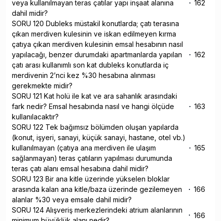
veya kullanılmayan teras çatılar yapı inşaat alanına
162
dahil midir?
SORU 120 Dubleks müstakil konutlarda; çatı terasına
çıkan merdiven kulesinin ve iskan edilmeyen kırma
çatıya çıkan merdiven kulesinin emsal hesabının nasıl
yapılacağı, benzer durumdaki apartmanlarda yapılan
162
çatı arası kullanımlı son kat dubleks konutlarda iç
merdivenin 2’nci kez %30 hesabına alınması
gerekmekte midir?
SORU 121 Kat holü ile kat ve ara sahanlık arasındaki
fark nedir? Emsal hesabında nasıl ve hangi ölçüde
163
kullanılacaktır?
SORU 122 Tek bağımsız bölümden oluşan yapılarda
(konut, işyeri, sanayi, küçük sanayi, hastane, otel vb.)
kullanılmayan (çatıya ana merdiven ile ulaşım
165
sağlanmayan) teras çatıların yapılması durumunda
teras çatı alanı emsal hesabına dahil midir?
SORU 123 Bir ana kitle üzerinde yükselen bloklar
arasında kalan ana kitle/baza üzerinde gezilemeyen
166
alanlar %30 veya emsale dahil midir?
SORU 124 Alışveriş merkezlerindeki atrium alanlarının
166
minimum büyüklük alanı nedir?