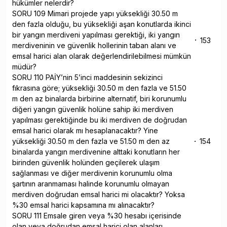
hükümler nelerdir?
SORU 109 Mimari projede yapı yüksekliği 30.50 m
den fazla olduğu, bu yüksekliği aşan konutlarda ikinci
bir yangın merdiveni yapılması gerektiği, iki yangın
153
merdiveninin ve güvenlik hollerinin taban alanı ve
emsal harici alan olarak değerlendirilebilmesi mümkün
müdür?
SORU 110 PAİY’nin 5’inci maddesinin sekizinci
fıkrasına göre; yüksekliği 30.50 m den fazla ve 51.50
m den az binalarda birbirine alternatif, biri korunumlu
diğeri yangın güvenlik holüne sahip iki merdiven
yapılması gerektiğinde bu iki merdiven de doğrudan
emsal harici olarak mı hesaplanacaktır? Yine
yüksekliği 30.50 m den fazla ve 51.50 m den az
154
binalarda yangın merdivenine alttaki konutların her
birinden güvenlik holünden geçilerek ulaşım
sağlanması ve diğer merdivenin korunumlu olma
şartının aranmaması halinde korunumlu olmayan
merdiven doğrudan emsal harici mi olacaktır? Yoksa
%30 emsal harici kapsamına mı alınacaktır?
SORU 111 Emsale giren veya %30 hesabı içerisinde
olan veya doğrudan emsal harici olan alanları