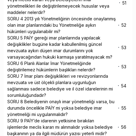
51
yönetmelikleri ile değiştirilemeyecek hususlar veya
maddeler nelerdir?
SORU 4 2013 yılı Yönetmeliğinin öncesinde onaylanmış
olan imar planlarındaki bu Yönetmeliğe aykırı
52
hükümleri uygulanabilir mi?
SORU 5 PAİY gereği imar planlarında yapılacak
değişiklikler bugüne kadar kabullenilmiş güncel
53
mevzuata aykırı düşen imar durumlarını yok
varsayacağından hukuki karmaşa yaratılmayacak mı?
SORU 6 Planlı Alanlar İmar Yönetmeliğinde
53
değiştirilemez hükümlerin başlıkları nelerdir?
SORU 7 İmar planı değişiklikleri ve revizyonlarında
mevzuata ve üst ölçekli planlara uygunluğun
54
sağlanması sadece belediye ve il özel idarelerinin mi
sorumluluğundadır?
SORU 8 Belediyenin onaylı imar yönetmeliği varsa, bu
durumda öncelikle PAİY mi yoksa belediye imar
55
yönetmeliği mi uygulanmalıdır?
SORU 9 PAİY’de idarenin yetkisine bırakılan
işlemlerde meclis kararı mı alınmalıdır yoksa belediye
56
başkanının ya da ilgili müdürün yazısı yeterli midir?