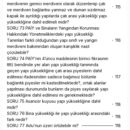
merdivenin gemici merdiveni olarak düzenlenip çatı
115
ve merdiven bağlantısı yanmaz ve duman sızdırmaz
kapak ile ayrıldığı yapılarda çatı arası yüksekliği yapı
yüksekliğine dahil edilmeli midir?
SORU 73 PAİY ve Binaların Yangından Korunması
Hakkındaki Yönetmeliklerdeki yapı yüksekliği
Tanımları farklı olduğundan yapı sınıfı ve yangın
116
merdiveni bakımından oluşan karışıklık nasıl
çözülebilir?
SORU 74 PAİY’nin 4’üncü maddesinin birinci fıkrasının
tttt) bendinde yer alan yapı yüksekliği tanımında
geçen yapı yüksekliğine çatı arası piyeslerin dahil
edilmesi ifadesinden sadece bağımsız bölümle
117
bağlantılı piyesler mi kastedilmektedir?, ortak alanlar
yapılması durumunda bunların da piyes sayılarak yapı
yüksekliğine dahil edilmesi mi gerekmektedir?
SORU 75 Asansör kuyusu yapı yüksekliğine dahil
118
midir?
SORU 76 Bina yüksekliği ile yapı yüksekliği arasındaki
118
fark nedir?
SORU 77 Avlu’nun üzeri örtülebilir mi?
118