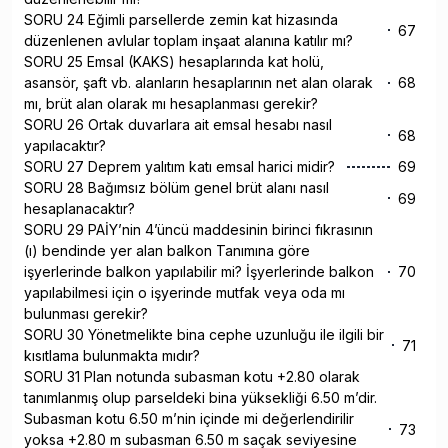
SORU 24 Eğimli parsellerde zemin kat hizasında
67
düzenlenen avlular toplam inşaat alanına katılır mı?
SORU 25 Emsal (KAKS) hesaplarında kat holü,
asansör, şaft vb. alanların hesaplarının net alan olarak
68
mı, brüt alan olarak mı hesaplanması gerekir?
SORU 26 Ortak duvarlara ait emsal hesabı nasıl
68
yapılacaktır?
SORU 27 Deprem yalıtım katı emsal harici midir?
69
SORU 28 Bağımsız bölüm genel brüt alanı nasıl
69
hesaplanacaktır?
SORU 29 PAİY’nin 4’üncü maddesinin birinci fıkrasının
(ı) bendinde yer alan balkon Tanımına göre
işyerlerinde balkon yapılabilir mi? İşyerlerinde balkon
70
yapılabilmesi için o işyerinde mutfak veya oda mı
bulunması gerekir?
SORU 30 Yönetmelikte bina cephe uzunluğu ile ilgili bir
71
kısıtlama bulunmakta mıdır?
SORU 31 Plan notunda subasman kotu +2.80 olarak
tanımlanmış olup parseldeki bina yüksekliği 6.50 m’dir.
Subasman kotu 6.50 m’nin içinde mi değerlendirilir
73
yoksa +2.80 m subasman 6.50 m saçak seviyesine