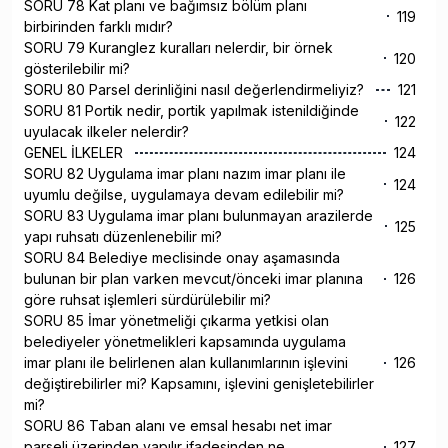
SORU 78 Kat planı ve bağımsız bölüm planı
119
birbirinden farklı mıdır?
SORU 79 Kuranglez kuralları nelerdir, bir örnek
120
gösterilebilir mi?
SORU 80 Parsel derinliğini nasıl değerlendirmeliyiz?
121
SORU 81 Portik nedir, portik yapılmak istenildiğinde
122
uyulacak ilkeler nelerdir?
GENEL İLKELER
124
SORU 82 Uygulama imar planı nazım imar planı ile
124
uyumlu değilse, uygulamaya devam edilebilir mi?
SORU 83 Uygulama imar planı bulunmayan arazilerde
125
yapı ruhsatı düzenlenebilir mi?
SORU 84 Belediye meclisinde onay aşamasında
bulunan bir plan varken mevcut/önceki imar planına
126
göre ruhsat işlemleri sürdürülebilir mi?
SORU 85 İmar yönetmeliği çıkarma yetkisi olan
belediyeler yönetmelikleri kapsamında uygulama
imar planı ile belirlenen alan kullanımlarının işlevini
126
değiştirebilirler mi? Kapsamını, işlevini genişletebilirler
mi?
SORU 86 Taban alanı ve emsal hesabı net imar
parseli üzerinden yapılır ifadesinden ne
127