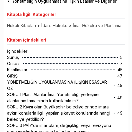
Yönetmeliğin Uygulanmasına İlişkin Esaslar ve Diğerleri
Kitapla
İlgili Kategoriler
Hukuk Kitapları
>
İdare Hukuku
>
İmar Hukuku ve Planlama
Kitabın
İçindekileri
İçindekiler
Sunuş
5
Önsöz
7
Kısaltmalar
45
GİRİŞ
47
YÖNETMELİĞİN UYGULANMASINA İLİŞKİN ESASLAR–
49
ÖZ
SORU 1 Planlı Alanlar İmar Yönetmeliği yerleşme
49
alanlarının tamamında kullanılabilir mi?
SORU 2 Kıyısı olan Büyükşehir belediyelerinde imara
aykırı konularla ilgili yapılan şikayet konularında hangi
49
belediye yetkilidir?
SORU 3 PAİY’de imar planı, değişikliği veya revizyonu
veya meclis kararı veya belediyelerin imar