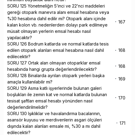
SORU 125 Yönetmeliğin 5’inci ve 22’nci maddeleri
gereği otopark manevra alanı emsal hesabına veya
%30 hesabına dahil edilir mi? Otopark alanı içinde
167
kalan kolon vb. nedenlerden dolayı park edilmeye
müsait olmayan yerlerin emsal hesabı nasıl
yapılacaktır?
SORU 126 Bodrum katlarda ve normal katlarda tesis
edilen otopark alanları emsal hesabına nasıl dahil
168
edilecektir?
SORU 127 Ortak alan olmayan otoparklar emsal
168
hesabında hangi grupta değerlendirilecektir?
SORU 128 Binalarda ayrılan otopark yerleri başka
169
amaçla kullanılabilir mi?
SORU 129 Asma katlı işyerlerinde bulunan galeri
boşlukları ile zemin kat ve normal katlarda bulunan
170
tesisat şaftları emsal hesabı yönünden nasıl
değerlendirilmelidir?
SORU 130 Işıklıklar ve havalandırma bacalarının,
asansör kuyusu ve merdivenlerin asgari ölçüleri
171
dışında kalan alanları emsale mi, %30 a mı dahil
edilecektir?