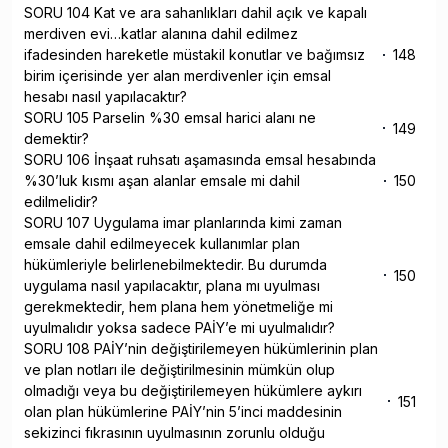
SORU 104 Kat ve ara sahanlıkları dahil açık ve kapalı
merdiven evi…katlar alanına dahil edilmez
ifadesinden hareketle müstakil konutlar ve bağımsız
148
birim içerisinde yer alan merdivenler için emsal
hesabı nasıl yapılacaktır?
SORU 105 Parselin %30 emsal harici alanı ne
149
demektir?
SORU 106 İnşaat ruhsatı aşamasında emsal hesabında
%30’luk kısmı aşan alanlar emsale mi dahil
150
edilmelidir?
SORU 107 Uygulama imar planlarında kimi zaman
emsale dahil edilmeyecek kullanımlar plan
hükümleriyle belirlenebilmektedir. Bu durumda
150
uygulama nasıl yapılacaktır, plana mı uyulması
gerekmektedir, hem plana hem yönetmeliğe mi
uyulmalıdır yoksa sadece PAİY’e mi uyulmalıdır?
SORU 108 PAİY’nin değiştirilemeyen hükümlerinin plan
ve plan notları ile değiştirilmesinin mümkün olup
olmadığı veya bu değiştirilemeyen hükümlere aykırı
151
olan plan hükümlerine PAİY’nin 5’inci maddesinin
sekizinci fıkrasının uyulmasının zorunlu olduğu