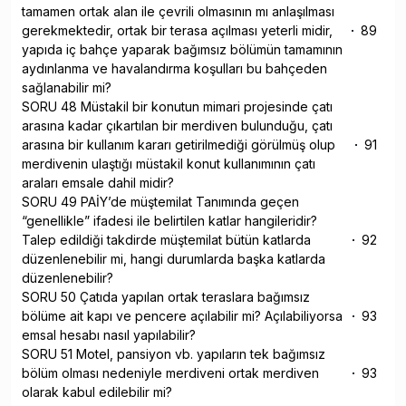
tamamen ortak alan ile çevrili olmasının mı anlaşılması
gerekmektedir, ortak bir terasa açılması yeterli midir,
89
yapıda iç bahçe yaparak bağımsız bölümün tamamının
aydınlanma ve havalandırma koşulları bu bahçeden
sağlanabilir mi?
SORU 48 Müstakil bir konutun mimari projesinde çatı
arasına kadar çıkartılan bir merdiven bulunduğu, çatı
arasına bir kullanım kararı getirilmediği görülmüş olup
91
merdivenin ulaştığı müstakil konut kullanımının çatı
araları emsale dahil midir?
SORU 49 PAİY’de müştemilat Tanımında geçen
“genellikle” ifadesi ile belirtilen katlar hangileridir?
Talep edildiği takdirde müştemilat bütün katlarda
92
düzenlenebilir mi, hangi durumlarda başka katlarda
düzenlenebilir?
SORU 50 Çatıda yapılan ortak teraslara bağımsız
bölüme ait kapı ve pencere açılabilir mi? Açılabiliyorsa
93
emsal hesabı nasıl yapılabilir?
SORU 51 Motel, pansiyon vb. yapıların tek bağımsız
bölüm olması nedeniyle merdiveni ortak merdiven
93
olarak kabul edilebilir mi?