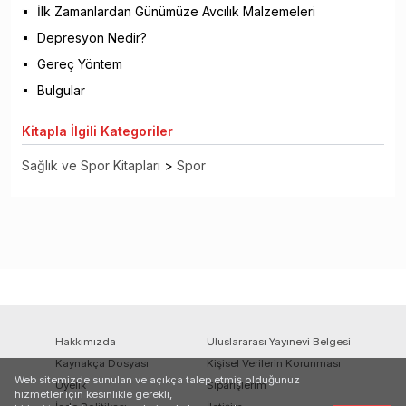
İlk Zamanlardan Günümüze Avcılık Malzemeleri
Depresyon Nedir?
Gereç Yöntem
Bulgular
Kitapla
İlgili Kategoriler
Sağlık ve Spor Kitapları
>
Spor
Hakkımızda
Uluslararası Yayınevi Belgesi
Kaynakça Dosyası
Kişisel Verilerin Korunması
Web sitemizde sunulan ve açıkça talep etmiş olduğunuz
Üyelik
Siparişlerim
hizmetler için kesinlikle gerekli,