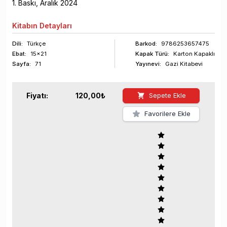
1
. Baskı,
Aralık
2024
Kitabın
Detayları
Dili:
Türkçe
Barkod
:
9786253657475
Ebat:
15x21
Kapak Türü:
Karton Kapaklı
Sayfa
:
71
Yayınevi:
Gazi Kitabevi
Fiyatı:
120,00
₺
Sepete Ekle
Favorilere Ekle