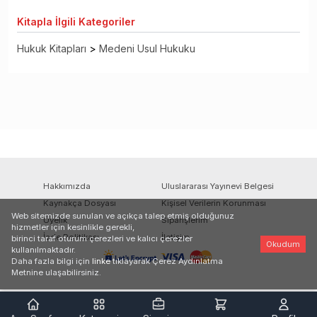
Kitapla
İlgili Kategoriler
Hukuk Kitapları
>
Medeni Usul Hukuku
Hakkımızda
Uluslararası Yayınevi Belgesi
Kaynakça Dosyası
Kişisel Verilerin Korunması
Web sitemizde sunulan ve açıkça talep etmiş olduğunuz
Üyelik
Siparişlerim
hizmetler için kesinlikle gerekli,
İade Politikası
İletişim
birinci taraf oturum çerezleri ve kalıcı çerezler
Okudum
kullanılmaktadır.
Daha fazla bilgi için
linke
tıklayarak Çerez Aydınlatma
Metnine ulaşabilirsiniz.