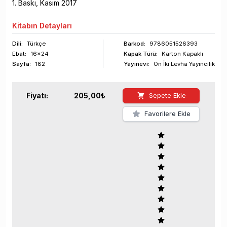
1
. Baskı,
Kasım
2017
Kitabın
Detayları
Dili:
Türkçe
Barkod
:
9786051526393
Ebat:
16x24
Kapak Türü:
Karton Kapaklı
Sayfa
:
182
Yayınevi:
On İki Levha Yayıncılık
Fiyatı:
205,00
₺
Sepete Ekle
Favorilere Ekle