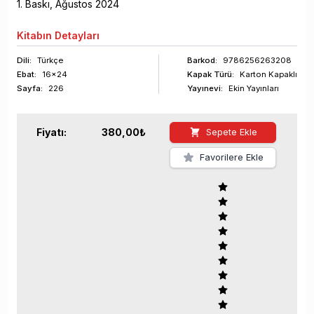
1
. Baskı,
Ağustos
2024
Kitabın
Detayları
Dili:
Türkçe
Barkod
:
9786256263208
Ebat:
16x24
Kapak Türü:
Karton Kapaklı
Sayfa
:
226
Yayınevi:
Ekin Yayınları
Fiyatı:
380,00
₺
Sepete Ekle
Favorilere Ekle