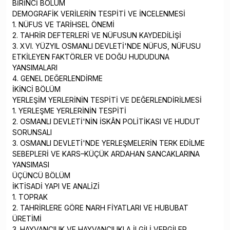
BİRİNCİ BÖLÜM
DEMOGRAFİK VERİLERİN TESPİTİ VE İNCELENMESİ
1. NÜFUS VE TARİHSEL ÖNEMİ
2. TAHRİR DEFTERLERİ VE NÜFUSUN KAYDEDİLİŞİ
3. XVI. YÜZYIL OSMANLI DEVLETİ'NDE NÜFUS, NÜFUSU
ETKİLEYEN FAKTÖRLER VE DOĞU HUDUDUNA
YANSIMALARI
4. GENEL DEĞERLENDİRME
İKİNCİ BÖLÜM
YERLEŞİM YERLERİNİN TESPİTİ VE DEĞERLENDİRİLMESİ
1. YERLEŞME YERLERİNİN TESPİTİ
2. OSMANLI DEVLETİ'NİN İSKÂN POLİTİKASI VE HUDUT
SORUNSALI
3. OSMANLI DEVLETİ'NDE YERLEŞMELERİN TERK EDİLME
SEBEPLERİ VE KARS–KÜÇÜK ARDAHAN SANCAKLARINA
YANSIMASI
ÜÇÜNCÜ BÖLÜM
İKTİSADİ YAPI VE ANALİZİ
1. TOPRAK
2. TAHRİRLERE GÖRE NARH FİYATLARI VE HUBUBAT
ÜRETİMİ
3. HAYVANCILIK VE HAYVANCILIKLA İLGİLİ VERGİLER