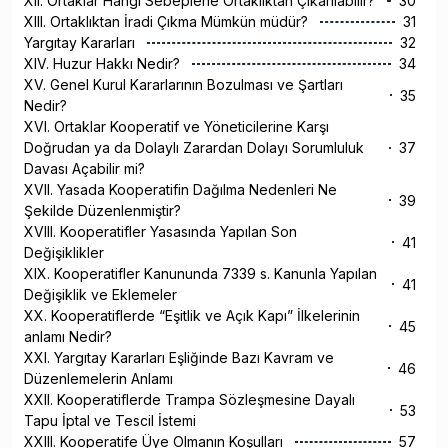
XII. Ortaklar Hangi Sebeplerle Ortaklıktan Çıkarılabilir?
30
XIII. Ortaklıktan İradi Çıkma Mümkün müdür?
31
Yargıtay Kararları
32
XIV. Huzur Hakkı Nedir?
34
XV. Genel Kurul Kararlarının Bozulması ve Şartları
35
Nedir?
XVI. Ortaklar Kooperatif ve Yöneticilerine Karşı
Doğrudan ya da Dolaylı Zarardan Dolayı Sorumluluk
37
Davası Açabilir mi?
XVII. Yasada Kooperatifin Dağılma Nedenleri Ne
39
Şekilde Düzenlenmiştir?
XVIII. Kooperatifler Yasasında Yapılan Son
41
Değişiklikler
XIX. Kooperatifler Kanununda 7339 s. Kanunla Yapılan
41
Değişiklik ve Eklemeler
XX. Kooperatiflerde “Eşitlik ve Açık Kapı” İlkelerinin
45
anlamı Nedir?
XXI. Yargıtay Kararları Eşliğinde Bazı Kavram ve
46
Düzenlemelerin Anlamı
XXII. Kooperatiflerde Trampa Sözleşmesine Dayalı
53
Tapu İptal ve Tescil İstemi
XXIII. Kooperatife Üye Olmanın Koşulları
57