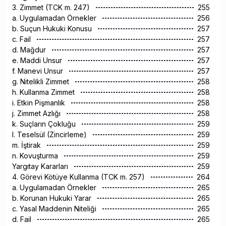
3. Zimmet (TCK m. 247)
255
a. Uygulamadan Örnekler
256
b. Suçun Hukuki Konusu
257
c. Fail
257
d. Mağdur
257
e. Maddi Unsur
257
f. Manevi Unsur
257
g. Nitelikli Zimmet
258
h. Kullanma Zimmet
258
i. Etkin Pişmanlık
258
j. Zimmet Azlığı
258
k. Suçların Çokluğu
259
l. Teselsül (Zincirleme)
259
m. İştirak
259
n. Kovuşturma
259
Yargıtay Kararları
259
4. Görevi Kötüye Kullanma (TCK m. 257)
264
a. Uygulamadan Örnekler
265
b. Korunan Hukuki Yarar
265
c. Yasal Maddenin Niteliği
265
d. Fail
265