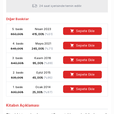
24 saat içerisinde temin edilir.
Diğer Baskılar
5
. baskı
Nisan
2023
Sepete Ekle
850,00
₺
415,00
₺
(%
51
)
4
. baskı
Mayıs
2021
Sepete Ekle
845,00
₺
245,00
₺
(%
71
)
3
. baskı
Kasım
2018
Sepete Ekle
840,00
₺
95,00
₺
(%
89
)
2
. baskı
Eylül
2015
Sepete Ekle
835,00
₺
45,00
₺
(%
95
)
1
. baskı
Ocak
2014
Sepete Ekle
830,00
₺
25,00
₺
(%
97
)
Kitabın
Açıklaması