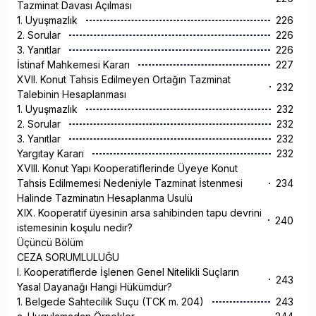
Tazminat Davası Açılması
1. Uyuşmazlık
226
2. Sorular
226
3. Yanıtlar
226
İstinaf Mahkemesi Kararı
227
XVII. Konut Tahsis Edilmeyen Ortağın Tazminat
232
Talebinin Hesaplanması
1. Uyuşmazlık
232
2. Sorular
232
3. Yanıtlar
232
Yargıtay Kararı
232
XVIII. Konut Yapı Kooperatiflerinde Üyeye Konut
Tahsis Edilmemesi Nedeniyle Tazminat İstenmesi
234
Halinde Tazminatın Hesaplanma Usulü
XIX. Kooperatif üyesinin arsa sahibinden tapu devrini
240
istemesinin koşulu nedir?
Üçüncü Bölüm
CEZA SORUMLULUĞU
I. Kooperatiflerde İşlenen Genel Nitelikli Suçların
243
Yasal Dayanağı Hangi Hükümdür?
1. Belgede Sahtecilik Suçu (TCK m. 204)
243