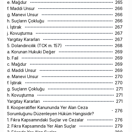
e. Mağdur
265
f. Maddi Unsur
266
g. Manevi Unsur
266
h. Suçların Çokluğu
266
i. İştirak
267
j. Kovuşturma
267
Yargıtay Kararları
267
5. Dolandırıcılık (TCK m. 157)
268
a. Korunan Hukuki Değer
269
b. Fail
269
c. Mağdur
269
d. Maddi Unsur
269
e. Manevi Unsur
270
f. İştirak
270
g. Suçların Çokluğu
271
h. Kovuşturma
271
Yargıtay Kararları
271
II. Kooperatifler Kanununda Yer Alan Ceza
276
Sorumluğunu Düzenleyen Hüküm Hangisidir?
1. Fıkra Kapsamındaki Suçlar ve Cezalar
276
2. Fıkra Kapsamında Yer Alan Suçlar
279