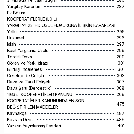
3. Fıkrada Yer Alan Suçlar
280
Yargıtay Kararları
287
Ek Bölüm
KOOPERATİFLERLE İLGİLİ
YARGITAY 23. HD USUL HUKUKUNA İLİŞKİN KARARLARI
Yetki
295
Husumet
296
Islah
297
Basit Yargılama Usulü
299
Terditli Dava
299
Görev ve Yetki İtirazı
301
Bilirkişi İncelemesi
301
Gerekçede Çelişki
303
Dava ve Taraf Ehliyeti
307
Dava Şartı (Derdestlik)
308
1163 s. KOOPERATİFLER KANUNU
309
KOOPERATİFLER KANUNUNDA EN SON
475
DEĞİŞTİRİLEN MADDELER
Kaynakça
487
Kavram Dizini
489
Yazarın Yayınlanmış Eserleri
491