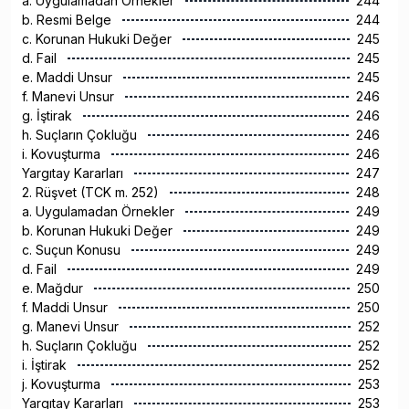
a. Uygulamadan Örnekler
244
b. Resmi Belge
244
c. Korunan Hukuki Değer
245
d. Fail
245
e. Maddi Unsur
245
f. Manevi Unsur
246
g. İştirak
246
h. Suçların Çokluğu
246
i. Kovuşturma
246
Yargıtay Kararları
247
2. Rüşvet (TCK m. 252)
248
a. Uygulamadan Örnekler
249
b. Korunan Hukuki Değer
249
c. Suçun Konusu
249
d. Fail
249
e. Mağdur
250
f. Maddi Unsur
250
g. Manevi Unsur
252
h. Suçların Çokluğu
252
i. İştirak
252
j. Kovuşturma
253
Yargıtay Kararları
253