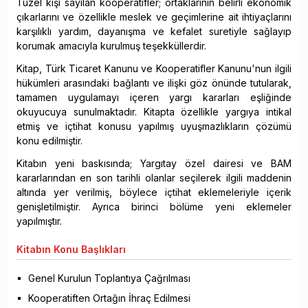
Tüzel kişi sayılan kooperatifler; ortaklarının belirli ekonomik
çıkarlarını ve özellikle meslek ve geçimlerine ait ihtiyaçlarını
karşılıklı yardım, dayanışma ve kefalet suretiyle sağlayıp
korumak amacıyla kurulmuş teşekküllerdir.
Kitap, Türk Ticaret Kanunu ve Kooperatifler Kanunu'nun ilgili
hükümleri arasındaki bağlantı ve ilişki göz önünde tutularak,
tamamen uygulamayı içeren yargı kararları eşliğinde
okuyucuya sunulmaktadır. Kitapta özellikle yargıya intikal
etmiş ve içtihat konusu yapılmış uyuşmazlıkların çözümü
konu edilmiştir.
Kitabın yeni baskısında; Yargıtay özel dairesi ve BAM
kararlarından en son tarihli olanlar seçilerek ilgili maddenin
altında yer verilmiş, böylece içtihat eklemeleriyle içerik
genişletilmiştir. Ayrıca birinci bölüme yeni eklemeler
yapılmıştır.
Kitabın
Konu Başlıkları
Genel Kurulun Toplantıya Çağrılması
Kooperatiften Ortağın İhraç Edilmesi