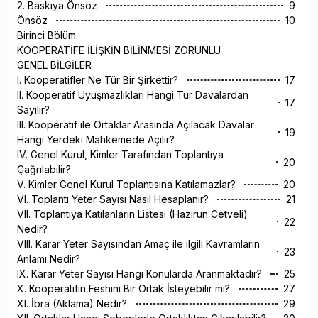
2. Baskıya Önsöz
9
Önsöz
10
Birinci Bölüm
KOOPERATİFE İLİŞKİN BİLİNMESİ ZORUNLU
GENEL BİLGİLER
I. Kooperatifler Ne Tür Bir Şirkettir?
17
II. Kooperatif Uyuşmazlıkları Hangi Tür Davalardan
17
Sayılır?
III. Kooperatif ile Ortaklar Arasında Açılacak Davalar
19
Hangi Yerdeki Mahkemede Açılır?
IV. Genel Kurul, Kimler Tarafından Toplantıya
20
Çağrılabilir?
V. Kimler Genel Kurul Toplantısına Katılamazlar?
20
VI. Toplantı Yeter Sayısı Nasıl Hesaplanır?
21
VII. Toplantıya Katılanların Listesi (Hazirun Cetveli)
22
Nedir?
VIII. Karar Yeter Sayısından Amaç ile ilgili Kavramların
23
Anlamı Nedir?
IX. Karar Yeter Sayısı Hangi Konularda Aranmaktadır?
25
X. Kooperatifin Feshini Bir Ortak İsteyebilir mi?
27
XI. İbra (Aklama) Nedir?
29