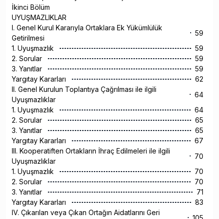
İkinci Bölüm
UYUŞMAZLIKLAR
I. Genel Kurul Kararıyla Ortaklara Ek Yükümlülük
59
Getirilmesi
1. Uyuşmazlık
59
2. Sorular
59
3. Yanıtlar
59
Yargıtay Kararları
62
II. Genel Kurulun Toplantıya Çağrılması ile ilgili
64
Uyuşmazlıklar
1. Uyuşmazlık
64
2. Sorular
65
3. Yanıtlar
65
Yargıtay Kararları
67
III. Kooperatiften Ortakların İhraç Edilmeleri ile ilgili
70
Uyuşmazlıklar
1. Uyuşmazlık
70
2. Sorular
70
3. Yanıtlar
71
Yargıtay Kararları
83
IV. Çıkarılan veya Çıkan Ortağın Aidatlarını Geri
105