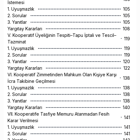
İstemesi
1. Uyuşmazlık
105
2. Sorular
105
3. Yanıtlar
105
Yargıtay Kararları
108
V. Kooperatif Üyeliğinin Tespiti–Tapu İptali ve Tescil–
119
Tazminat
1. Uyuşmazlık
119
2. Sorular
119
3. Yanıtlar
120
Yargıtay Kararları
122
VI. Kooperatif Zimmetinden Mahkum Olan Kişiye Karşı
138
İcra Takibine Geçilmesi
1. Uyuşmazlık
138
2. Sorular
138
3. Yanıtlar
138
Yargıtay Kararları
140
VII. Kooperatife Tasfiye Memuru Atanmadan Fesih
141
Karar Verilmesi
1. Uyuşmazlık
141
2. Sorular
141