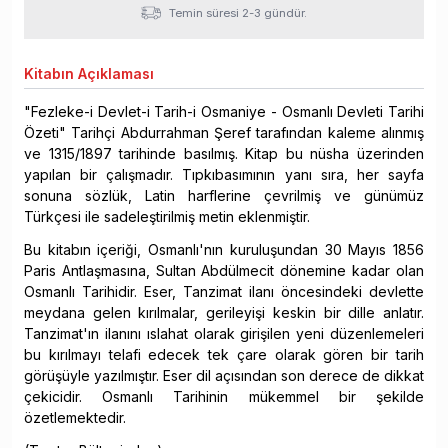
Temin süresi 2-3 gündür.
Kitabın
Açıklaması
"Fezleke-i Devlet-i Tarih-i Osmaniye - Osmanlı Devleti Tarihi
Özeti" Tarihçi Abdurrahman Şeref tarafından kaleme alınmış
ve 1315/1897 tarihinde basılmış. Kitap bu nüsha üzerinden
yapılan bir çalışmadır. Tıpkıbasımının yanı sıra, her sayfa
sonuna sözlük, Latin harflerine çevrilmiş ve günümüz
Türkçesi ile sadeleştirilmiş metin eklenmiştir.
Bu kitabın içeriği, Osmanlı'nın kuruluşundan 30 Mayıs 1856
Paris Antlaşmasına, Sultan Abdülmecit dönemine kadar olan
Osmanlı Tarihidir. Eser, Tanzimat ilanı öncesindeki devlette
meydana gelen kırılmalar, gerileyişi keskin bir dille anlatır.
Tanzimat'ın ilanını ıslahat olarak girişilen yeni düzenlemeleri
bu kırılmayı telafi edecek tek çare olarak gören bir tarih
görüşüyle yazılmıştır. Eser dil açısından son derece de dikkat
çekicidir. Osmanlı Tarihinin mükemmel bir şekilde
özetlemektedir.