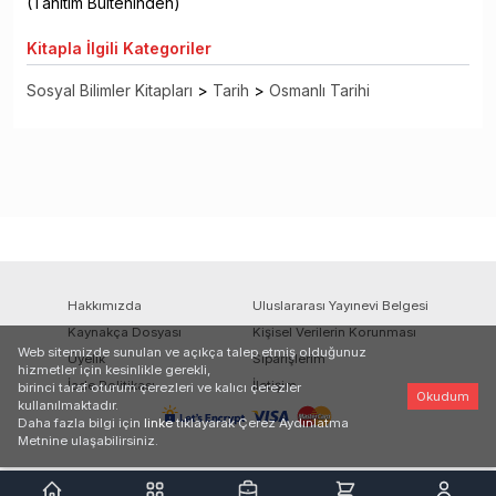
(Tanıtım Bülteninden)
Kitapla
İlgili Kategoriler
Sosyal Bilimler Kitapları
>
Tarih
>
Osmanlı Tarihi
Hakkımızda
Uluslararası Yayınevi Belgesi
Kaynakça Dosyası
Kişisel Verilerin Korunması
Web sitemizde sunulan ve açıkça talep etmiş olduğunuz
Üyelik
Siparişlerim
hizmetler için kesinlikle gerekli,
İade Politikası
İletişim
birinci taraf oturum çerezleri ve kalıcı çerezler
Okudum
kullanılmaktadır.
Daha fazla bilgi için
linke
tıklayarak Çerez Aydınlatma
Metnine ulaşabilirsiniz.