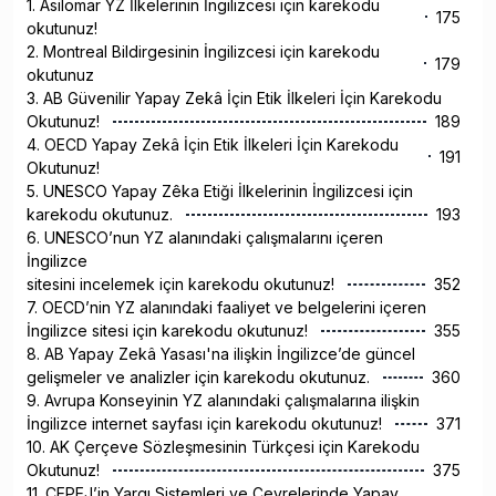
1. Asilomar YZ İlkelerinin İngilizcesi için karekodu
175
okutunuz!
2. Montreal Bildirgesinin İngilizcesi için karekodu
179
okutunuz
3. AB Güvenilir Yapay Zekâ İçin Etik İlkeleri İçin Karekodu
Okutunuz!
189
4. OECD Yapay Zekâ İçin Etik İlkeleri İçin Karekodu
191
Okutunuz!
5. UNESCO Yapay Zêka Etiği İlkelerinin İngilizcesi için
karekodu okutunuz.
193
6. UNESCO’nun YZ alanındaki çalışmalarını içeren
İngilizce
sitesini incelemek için karekodu okutunuz!
352
7. OECD’nin YZ alanındaki faaliyet ve belgelerini içeren
İngilizce sitesi için karekodu okutunuz!
355
8. AB Yapay Zekâ Yasası'na ilişkin İngilizce’de güncel
gelişmeler ve analizler için karekodu okutunuz.
360
9. Avrupa Konseyinin YZ alanındaki çalışmalarına ilişkin
İngilizce internet sayfası için karekodu okutunuz!
371
10. AK Çerçeve Sözleşmesinin Türkçesi için Karekodu
Okutunuz!
375
11. CEPEJ’in Yargı Sistemleri ve Çevrelerinde Yapay