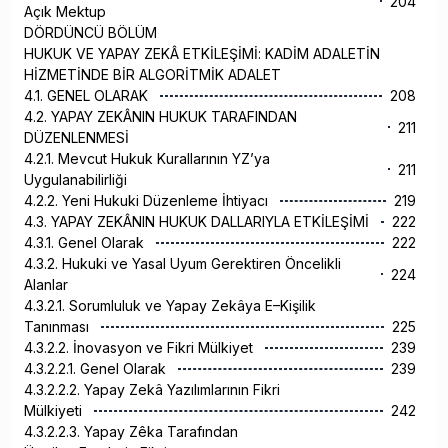
204
Açık Mektup
DÖRDÜNCÜ BÖLÜM
HUKUK VE YAPAY ZEKÂ ETKİLEŞİMİ: KADİM ADALETİN
HİZMETİNDE BİR ALGORİTMİK ADALET
4.1. GENEL OLARAK
208
4.2. YAPAY ZEKÂNIN HUKUK TARAFINDAN
211
DÜZENLENMESİ
4.2.1. Mevcut Hukuk Kurallarının YZ’ya
211
Uygulanabilirliği
4.2.2. Yeni Hukuki Düzenleme İhtiyacı
219
4.3. YAPAY ZEKÂNIN HUKUK DALLARIYLA ETKİLEŞİMİ
222
4.3.1. Genel Olarak
222
4.3.2. Hukuki ve Yasal Uyum Gerektiren Öncelikli
224
Alanlar
4.3.2.1. Sorumluluk ve Yapay Zekâya E–Kişilik
Tanınması
225
4.3.2.2. İnovasyon ve Fikri Mülkiyet
239
4.3.2.2.1. Genel Olarak
239
4.3.2.2.2. Yapay Zekâ Yazılımlarının Fikri
Mülkiyeti
242
4.3.2.2.3. Yapay Zêka Tarafından