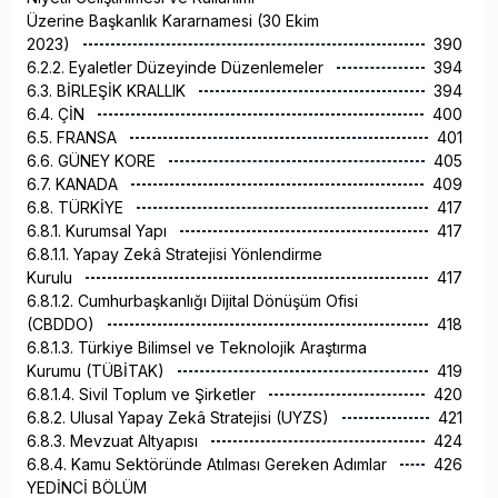
Üzerine Başkanlık Kararnamesi (30 Ekim
2023)
390
6.2.2. Eyaletler Düzeyinde Düzenlemeler
394
6.3. BİRLEŞİK KRALLIK
394
6.4. ÇİN
400
6.5. FRANSA
401
6.6. GÜNEY KORE
405
6.7. KANADA
409
6.8. TÜRKİYE
417
6.8.1. Kurumsal Yapı
417
6.8.1.1. Yapay Zekâ Stratejisi Yönlendirme
Kurulu
417
6.8.1.2. Cumhurbaşkanlığı Dijital Dönüşüm Ofisi
(CBDDO)
418
6.8.1.3. Türkiye Bilimsel ve Teknolojik Araştırma
Kurumu (TÜBİTAK)
419
6.8.1.4. Sivil Toplum ve Şirketler
420
6.8.2. Ulusal Yapay Zekâ Stratejisi (UYZS)
421
6.8.3. Mevzuat Altyapısı
424
6.8.4. Kamu Sektöründe Atılması Gereken Adımlar
426
YEDİNCİ BÖLÜM