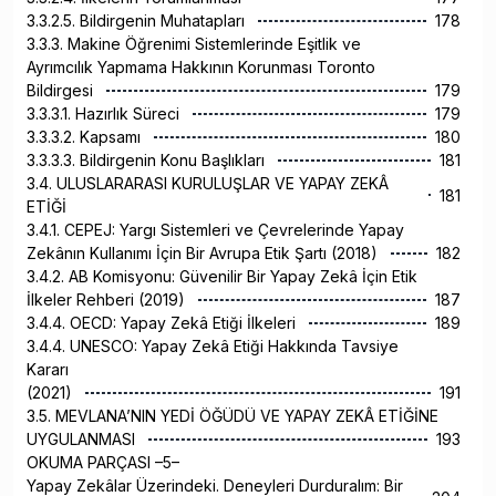
3.3.2.5. Bildirgenin Muhatapları
178
3.3.3. Makine Öğrenimi Sistemlerinde Eşitlik ve
Ayrımcılık Yapmama Hakkının Korunması Toronto
Bildirgesi
179
3.3.3.1. Hazırlık Süreci
179
3.3.3.2. Kapsamı
180
3.3.3.3. Bildirgenin Konu Başlıkları
181
3.4. ULUSLARARASI KURULUŞLAR VE YAPAY ZEKÂ
181
ETİĞİ
3.4.1. CEPEJ: Yargı Sistemleri ve Çevrelerinde Yapay
Zekânın Kullanımı İçin Bir Avrupa Etik Şartı (2018)
182
3.4.2. AB Komisyonu: Güvenilir Bir Yapay Zekâ İçin Etik
İlkeler Rehberi (2019)
187
3.4.4. OECD: Yapay Zekâ Etiği İlkeleri
189
3.4.4. UNESCO: Yapay Zekâ Etiği Hakkında Tavsiye
Kararı
(2021)
191
3.5. MEVLANA’NIN YEDİ ÖĞÜDÜ VE YAPAY ZEKÂ ETİĞİNE
UYGULANMASI
193
OKUMA PARÇASI –5–
Yapay Zekâlar Üzerindeki. Deneyleri Durduralım: Bir