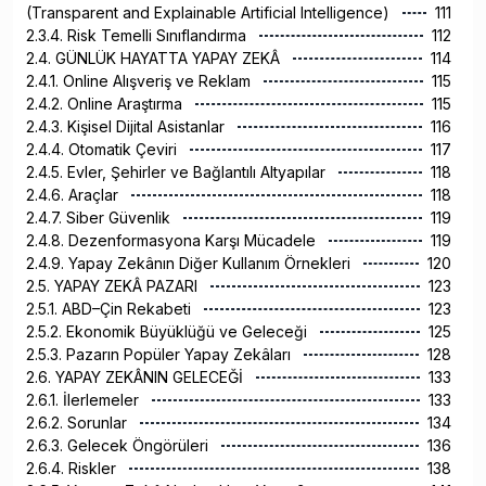
(Transparent and Explainable Artificial Intelligence)
111
2.3.4. Risk Temelli Sınıflandırma
112
2.4. GÜNLÜK HAYATTA YAPAY ZEKÂ
114
2.4.1. Online Alışveriş ve Reklam
115
2.4.2. Online Araştırma
115
2.4.3. Kişisel Dijital Asistanlar
116
2.4.4. Otomatik Çeviri
117
2.4.5. Evler, Şehirler ve Bağlantılı Altyapılar
118
2.4.6. Araçlar
118
2.4.7. Siber Güvenlik
119
2.4.8. Dezenformasyona Karşı Mücadele
119
2.4.9. Yapay Zekânın Diğer Kullanım Örnekleri
120
2.5. YAPAY ZEKÂ PAZARI
123
2.5.1. ABD–Çin Rekabeti
123
2.5.2. Ekonomik Büyüklüğü ve Geleceği
125
2.5.3. Pazarın Popüler Yapay Zekâları
128
2.6. YAPAY ZEKÂNIN GELECEĞİ
133
2.6.1. İlerlemeler
133
2.6.2. Sorunlar
134
2.6.3. Gelecek Öngörüleri
136
2.6.4. Riskler
138