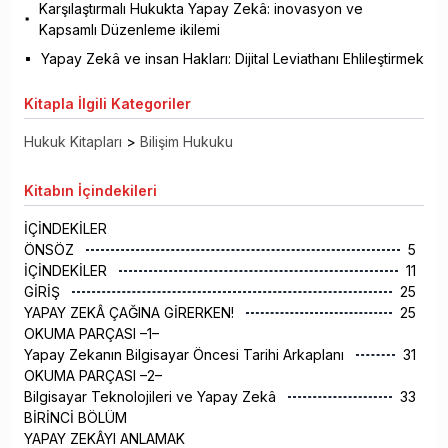
Karşılaştırmalı Hukukta Yapay Zekâ: inovasyon ve
Kapsamlı Düzenleme ikilemi
Yapay Zekâ ve insan Hakları: Dijital Leviathanı Ehlileştirmek
Kitapla
İlgili Kategoriler
Hukuk Kitapları
>
Bilişim Hukuku
Kitabın
İçindekileri
İÇİNDEKİLER
ÖNSÖZ
5
İÇİNDEKİLER
11
GİRİŞ
25
YAPAY ZEKÂ ÇAĞINA GİRERKEN!
25
OKUMA PARÇASI –1–
Yapay Zekanın Bilgisayar Öncesi Tarihi Arkaplanı
31
OKUMA PARÇASI –2–
Bilgisayar Teknolojileri ve Yapay Zekâ
33
BİRİNCİ BÖLÜM
YAPAY ZEKÂYI ANLAMAK