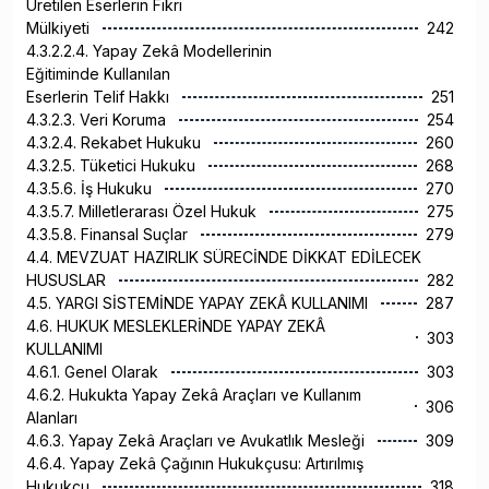
Üretilen Eserlerin Fikri
Mülkiyeti
242
4.3.2.2.4. Yapay Zekâ Modellerinin
Eğitiminde Kullanılan
Eserlerin Telif Hakkı
251
4.3.2.3. Veri Koruma
254
4.3.2.4. Rekabet Hukuku
260
4.3.2.5. Tüketici Hukuku
268
4.3.5.6. İş Hukuku
270
4.3.5.7. Milletlerarası Özel Hukuk
275
4.3.5.8. Finansal Suçlar
279
4.4. MEVZUAT HAZIRLIK SÜRECİNDE DİKKAT EDİLECEK
HUSUSLAR
282
4.5. YARGI SİSTEMİNDE YAPAY ZEKÂ KULLANIMI
287
4.6. HUKUK MESLEKLERİNDE YAPAY ZEKÂ
303
KULLANIMI
4.6.1. Genel Olarak
303
4.6.2. Hukukta Yapay Zekâ Araçları ve Kullanım
306
Alanları
4.6.3. Yapay Zekâ Araçları ve Avukatlık Mesleği
309
4.6.4. Yapay Zekâ Çağının Hukukçusu: Artırılmış
Hukukçu
318