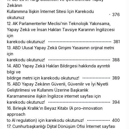
Zekânın
Kullanımına İlişkin İnternet Sitesi İçin Karekodu
376
okutunuz
12. AK Parlamenterler Meclisi’nin Teknolojik Yakınsama,
Yapay Zekâ ve İnsan Hakları Tavsiye Kararının İngilizcesi
için
karekodu okutunuz!
381
13. ABD Ulusal Yapay Zekâ Girişimi Yasasının orijinal metni
için
karekodu okutunuz!
388
14. ABD Yapay Zekâ Hakları Bildirgesi hakkında ayrıntılı
bilgi ve
bildirge metni için karekodu okutunuz!
389
15. ABD Yapay Zekânın Güvenli, Güvenilir ve İyi Niyetli
Geliştirilmesi ve Kullanımı Üzerine Başkanlık
Kararnamesine ilişkin İngilizce internet sayfası için
karekodu okutunuz!
394
16. Birleşik Krallık’ın Beyaz Kitabı (A pro–innovation
approach
to AI regulation) için karekodu okutunuz!
400
17. Cumhurbaşkanlığı Dijital Dönüşüm Ofisi İnternet sayfası