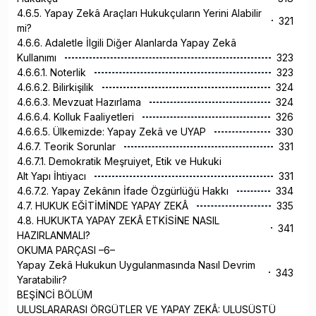
4.6.5. Yapay Zekâ Araçları Hukukçuların Yerini Alabilir
321
mi?
4.6.6. Adaletle İlgili Diğer Alanlarda Yapay Zekâ
Kullanımı
323
4.6.6.1. Noterlik
323
4.6.6.2. Bilirkişilik
324
4.6.6.3. Mevzuat Hazırlama
324
4.6.6.4. Kolluk Faaliyetleri
326
4.6.6.5. Ülkemizde: Yapay Zekâ ve UYAP
330
4.6.7. Teorik Sorunlar
331
4.6.7.1. Demokratik Meşruiyet, Etik ve Hukuki
Alt Yapı İhtiyacı
331
4.6.7.2. Yapay Zekânın İfade Özgürlüğü Hakkı
334
4.7. HUKUK EĞİTİMİNDE YAPAY ZEKÂ
335
4.8. HUKUKTA YAPAY ZEKÂ ETKİSİNE NASIL
341
HAZIRLANMALI?
OKUMA PARÇASI –6–
Yapay Zekâ Hukukun Uygulanmasında Nasıl Devrim
343
Yaratabilir?
BEŞİNCİ BÖLÜM
ULUSLARARASI ÖRGÜTLER VE YAPAY ZEKÂ: ULUSÜSTÜ