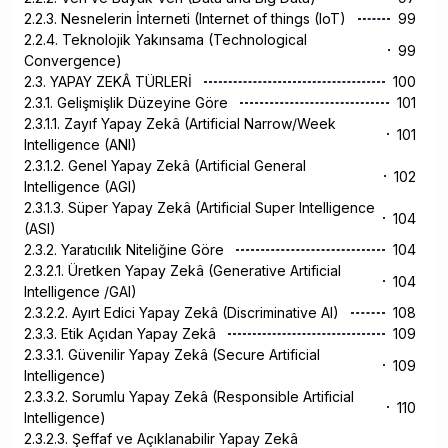
2.2.3. Nesnelerin İnterneti (Internet of things (IoT)
99
2.2.4. Teknolojik Yakınsama (Technological
99
Convergence)
2.3. YAPAY ZEKÂ TÜRLERİ
100
2.3.1. Gelişmişlik Düzeyine Göre
101
2.3.1.1. Zayıf Yapay Zekâ (Artificial Narrow/Week
101
Intelligence (ANI)
2.3.1.2. Genel Yapay Zekâ (Artificial General
102
Intelligence (AGI)
2.3.1.3. Süper Yapay Zekâ (Artificial Super Intelligence
104
(ASI)
2.3.2. Yaratıcılık Niteliğine Göre
104
2.3.2.1. Üretken Yapay Zekâ (Generative Artificial
104
Intelligence /GAI)
2.3.2.2. Ayırt Edici Yapay Zekâ (Discriminative AI)
108
2.3.3. Etik Açıdan Yapay Zekâ
109
2.3.3.1. Güvenilir Yapay Zekâ (Secure Artificial
109
Intelligence)
2.3.3.2. Sorumlu Yapay Zekâ (Responsible Artificial
110
Intelligence)
2.3.2.3. Şeffaf ve Açıklanabilir Yapay Zekâ