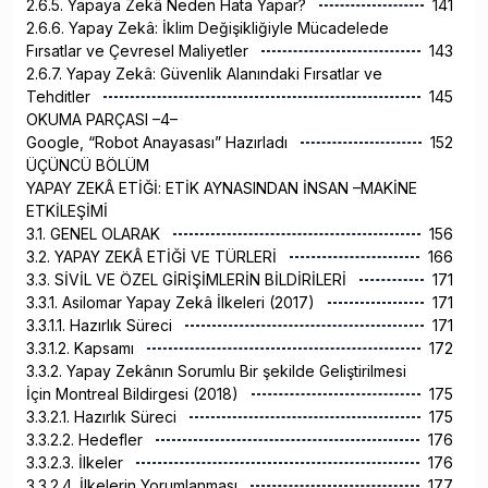
2.6.5. Yapaya Zekâ Neden Hata Yapar?
141
2.6.6. Yapay Zekâ: İklim Değişikliğiyle Mücadelede
Fırsatlar ve Çevresel Maliyetler
143
2.6.7. Yapay Zekâ: Güvenlik Alanındaki Fırsatlar ve
Tehditler
145
OKUMA PARÇASI –4–
Google, “Robot Anayasası” Hazırladı
152
ÜÇÜNCÜ BÖLÜM
YAPAY ZEKÂ ETİĞİ: ETİK AYNASINDAN İNSAN –MAKİNE
ETKİLEŞİMİ
3.1. GENEL OLARAK
156
3.2. YAPAY ZEKÂ ETİĞİ VE TÜRLERİ
166
3.3. SİVİL VE ÖZEL GİRİŞİMLERİN BİLDİRİLERİ
171
3.3.1. Asilomar Yapay Zekâ İlkeleri (2017)
171
3.3.1.1. Hazırlık Süreci
171
3.3.1.2. Kapsamı
172
3.3.2. Yapay Zekânın Sorumlu Bir şekilde Geliştirilmesi
İçin Montreal Bildirgesi (2018)
175
3.3.2.1. Hazırlık Süreci
175
3.3.2.2. Hedefler
176
3.3.2.3. İlkeler
176
3.3.2.4. İlkelerin Yorumlanması
177