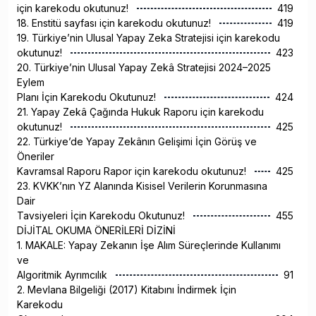
için karekodu okutunuz!
419
18. Enstitü sayfası için karekodu okutunuz!
419
19. Türkiye’nin Ulusal Yapay Zeka Stratejisi için karekodu
okutunuz!
423
20. Türkiye’nin Ulusal Yapay Zekâ Stratejisi 2024–2025
Eylem
Planı İçin Karekodu Okutunuz!
424
21. Yapay Zekâ Çağında Hukuk Raporu için karekodu
okutunuz!
425
22. Türkiye’de Yapay Zekânın Gelişimi İçin Görüş ve
Öneriler
Kavramsal Raporu Rapor için karekodu okutunuz!
425
23. KVKK’nın YZ Alanında Kisisel Verilerin Korunmasına
Dair
Tavsiyeleri İçin Karekodu Okutunuz!
455
DİJİTAL OKUMA ÖNERİLERİ DİZİNİ
1. MAKALE: Yapay Zekanın İşe Alım Süreçlerinde Kullanımı
ve
Algoritmik Ayrımcılık
91
2. Mevlana Bilgeliği (2017) Kitabını İndirmek İçin
Karekodu