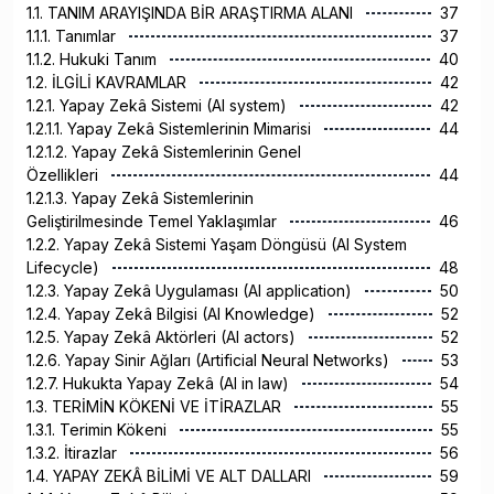
1.1. TANIM ARAYIŞINDA BİR ARAŞTIRMA ALANI
37
1.1.1. Tanımlar
37
1.1.2. Hukuki Tanım
40
1.2. İLGİLİ KAVRAMLAR
42
1.2.1. Yapay Zekâ Sistemi (AI system)
42
1.2.1.1. Yapay Zekâ Sistemlerinin Mimarisi
44
1.2.1.2. Yapay Zekâ Sistemlerinin Genel
Özellikleri
44
1.2.1.3. Yapay Zekâ Sistemlerinin
Geliştirilmesinde Temel Yaklaşımlar
46
1.2.2. Yapay Zekâ Sistemi Yaşam Döngüsü (AI System
Lifecycle)
48
1.2.3. Yapay Zekâ Uygulaması (AI application)
50
1.2.4. Yapay Zekâ Bilgisi (AI Knowledge)
52
1.2.5. Yapay Zekâ Aktörleri (AI actors)
52
1.2.6. Yapay Sinir Ağları (Artificial Neural Networks)
53
1.2.7. Hukukta Yapay Zekâ (AI in law)
54
1.3. TERİMİN KÖKENİ VE İTİRAZLAR
55
1.3.1. Terimin Kökeni
55
1.3.2. İtirazlar
56
1.4. YAPAY ZEKÂ BİLİMİ VE ALT DALLARI
59