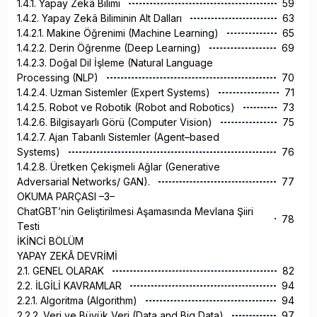
1.4.1. Yapay Zekâ Bilimi
59
1.4.2. Yapay Zekâ Biliminin Alt Dalları
63
1.4.2.1. Makine Öğrenimi (Machine Learning)
65
1.4.2.2. Derin Öğrenme (Deep Learning)
69
1.4.2.3. Doğal Dil İşleme (Natural Language
Processing (NLP)
70
1.4.2.4. Uzman Sistemler (Expert Systems)
71
1.4.2.5. Robot ve Robotik (Robot and Robotics)
73
1.4.2.6. Bilgisayarlı Görü (Computer Vision)
75
1.4.2.7. Ajan Tabanlı Sistemler (Agent–based
Systems)
76
1.4.2.8. Üretken Çekişmeli Ağlar (Generative
Adversarial Networks/ GAN).
77
OKUMA PARÇASI –3–
ChatGBT’nin Geliştirilmesi Aşamasında Mevlana Şiiri
78
Testi
İKİNCİ BÖLÜM
YAPAY ZEKÂ DEVRİMİ
2.1. GENEL OLARAK
82
2.2. İLGİLİ KAVRAMLAR
94
2.2.1. Algoritma (Algorithm)
94
2.2.2. Veri ve Büyük Veri (Data and Big Data)
97