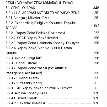
ETKİLİ BİR YAPAY ZEKÂ MİMARİSİ İHTİYACI
5.1. GENEL OLARAK
348
5.2. ULUSLARARASI AKTÖRLER VE YAPAY ZEKÂ
351
5.2.1. Birleşmiş Milletler (BM)
351
5.2.2. Ekonomik İş Birliği ve Kalkınma Teşkilatı
354
(OECD)
5.2.2.1. Yapay Zekâ Politika Gözlemevi
355
5.2.2.2. OECD Yapay Zekâ İlkeleri
356
5.2.2.3. Yapay Zekâ Hakkında Konsey Tavsiyesi
356
5.2.2.4. Yapay Zekâ, Veri ve Gizlilik Uzman
Gurubu
358
5.2.3. Avrupa Birliği (AB)
358
5.2.3.1. Genel Olarak
358
5.2.3.2. Yapay Zekâ Yasası (the Artificial
Intelligence Act (AI Act)
359
5.2.3.2.1. Genel Olarak
359
5.2.3.2.2. Yasanın İçeriği
363
5.2.3.3. AB Yapay Zekâ Sorumluluk Direktifi
365
5.2.4. Avrupa Konseyi (AK)
370
5.2.4.1. Genel Olarak
370
5.2.4.2. Bakanlar Komitesi
370