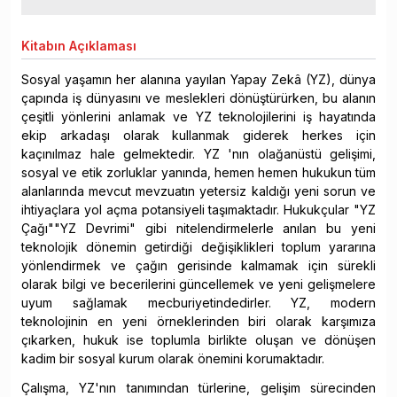
Kitabın
Açıklaması
Sosyal yaşamın her alanına yayılan Yapay Zekâ (YZ), dünya
çapında iş dünyasını ve meslekleri dönüştürürken, bu alanın
çeşitli yönlerini anlamak ve YZ teknolojilerini iş hayatında
ekip arkadaşı olarak kullanmak giderek herkes için
kaçınılmaz hale gelmektedir. YZ 'nın olağanüstü gelişimi,
sosyal ve etik zorluklar yanında, hemen hemen hukukun tüm
alanlarında mevcut mevzuatın yetersiz kaldığı yeni sorun ve
ihtiyaçlara yol açma potansiyeli taşımaktadır. Hukukçular "YZ
Çağı""YZ Devrimi" gibi nitelendirmelerle anılan bu yeni
teknolojik dönemin getirdiği değişiklikleri toplum yararına
yönlendirmek ve çağın gerisinde kalmamak için sürekli
olarak bilgi ve becerilerini güncellemek ve yeni gelişmelere
uyum sağlamak mecburiyetindedirler. YZ, modern
teknolojinin en yeni örneklerinden biri olarak karşımıza
çıkarken, hukuk ise toplumla birlikte oluşan ve dönüşen
kadim bir sosyal kurum olarak önemini korumaktadır.
Çalışma, YZ'nın tanımından türlerine, gelişim sürecinden