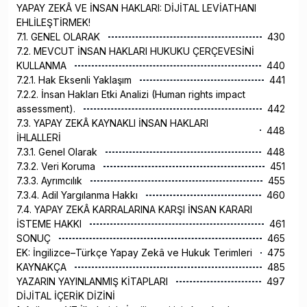
YAPAY ZEKÂ VE İNSAN HAKLARI: DİJİTAL LEVİATHANI
EHLİLEŞTİRMEK!
7.1. GENEL OLARAK
430
7.2. MEVCUT İNSAN HAKLARI HUKUKU ÇERÇEVESİNİ
KULLANMA
440
7.2.1. Hak Eksenli Yaklaşım
441
7.2.2. İnsan Hakları Etki Analizi (Human rights impact
assessment).
442
7.3. YAPAY ZEKÂ KAYNAKLI İNSAN HAKLARI
448
İHLALLERİ
7.3.1. Genel Olarak
448
7.3.2. Veri Koruma
451
7.3.3. Ayrımcılık
455
7.3.4. Adil Yargılanma Hakkı
460
7.4. YAPAY ZEKÂ KARRALARINA KARŞI İNSAN KARARI
İSTEME HAKKI
461
SONUÇ
465
EK: İngilizce–Türkçe Yapay Zekâ ve Hukuk Terimleri
475
KAYNAKÇA
485
YAZARIN YAYINLANMIŞ KİTAPLARI
497
DİJİTAL İÇERİK DİZİNİ