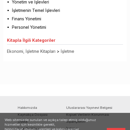
Yönetim ve İşlevleri
İşletmenin Temel İşlevleri
Finans Yönetimi
Personel Yönetimi
Kitapla
İlgili Kategoriler
Ekonomi, İşletme Kitapları
>
İşletme
Hakkımızda
Uluslararası Yayınevi Belgesi
Kaynakça Dosyası
Kişisel Verilerin Korunması
Web sitemizde sunulan ve açıkça talep etmiş olduğunuz
Üyelik
Siparişlerim
hizmetler için kesinlikle gerekli,
İade Politikası
İletişim
birinci taraf oturum çerezleri ve kalıcı çerezler