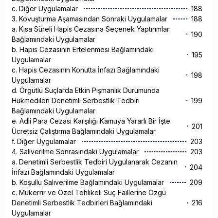
c. Diğer Uygulamalar
188
3. Kovuşturma Aşamasından Sonraki Uygulamalar
188
a. Kısa Süreli Hapis Cezasına Seçenek Yaptırımlar
190
Bağlamındaki Uygulamalar
b. Hapis Cezasının Ertelenmesi Bağlamındaki
195
Uygulamalar
c. Hapis Cezasının Konutta İnfazı Bağlamındaki
198
Uygulamalar
d. Örgütlü Suçlarda Etkin Pişmanlık Durumunda
Hükmedilen Denetimli Serbestlik Tedbiri
199
Bağlamındaki Uygulamalar
e. Adli Para Cezası Karşılığı Kamuya Yararlı Bir İşte
201
Ücretsiz Çalıştırma Bağlamındaki Uygulamalar
f. Diğer Uygulamalar
203
4. Salıverilme Sonrasındaki Uygulamalar
203
a. Denetimli Serbestlik Tedbiri Uygulanarak Cezanın
204
İnfazı Bağlamındaki Uygulamalar
b. Koşullu Salıverilme Bağlamındaki Uygulamalar
209
c. Mükerrir ve Özel Tehlikeli Suç Faillerine Özgü
Denetimli Serbestlik Tedbirleri Bağlamındaki
216
Uygulamalar