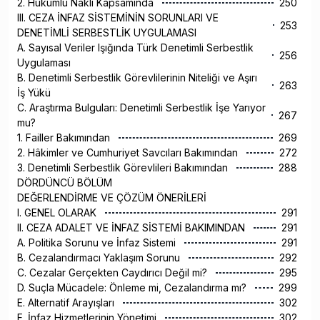
2. Hükümlü Nakli Kapsamında
250
III. CEZA İNFAZ SİSTEMİNİN SORUNLARI VE
253
DENETİMLİ SERBESTLİK UYGULAMASI
A. Sayısal Veriler Işığında Türk Denetimli Serbestlik
256
Uygulaması
B. Denetimli Serbestlik Görevlilerinin Niteliği ve Aşırı
263
İş Yükü
C. Araştırma Bulguları: Denetimli Serbestlik İşe Yarıyor
267
mu?
1. Failler Bakımından
269
2. Hâkimler ve Cumhuriyet Savcıları Bakımından
272
3. Denetimli Serbestlik Görevlileri Bakımından
288
DÖRDÜNCÜ BÖLÜM
DEĞERLENDİRME VE ÇÖZÜM ÖNERİLERİ
I. GENEL OLARAK
291
II. CEZA ADALET VE İNFAZ SİSTEMİ BAKIMINDAN
291
A. Politika Sorunu ve İnfaz Sistemi
291
B. Cezalandırmacı Yaklaşım Sorunu
292
C. Cezalar Gerçekten Caydırıcı Değil mi?
295
D. Suçla Mücadele: Önleme mi, Cezalandırma mı?
299
E. Alternatif Arayışları
302
F. İnfaz Hizmetlerinin Yönetimi
302