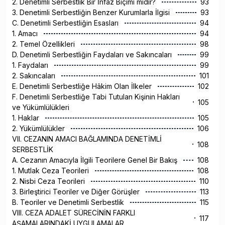
2. Denetimli Serbestlik Bir İnfaz Biçimi midir?
93
3. Denetimli Serbestliğin Benzer Kurumlarla İlgisi
93
C. Denetimli Serbestliğin Esasları
94
1. Amacı
94
2. Temel Özellikleri
98
D. Denetimli Serbestliğin Faydaları ve Sakıncaları
99
1. Faydaları
99
2. Sakıncaları
101
E. Denetimli Serbestliğe Hâkim Olan İlkeler
102
F. Denetimli Serbestliğe Tabi Tutulan Kişinin Hakları
105
ve Yükümlülükleri
1. Haklar
105
2. Yükümlülükler
106
VII. CEZANIN AMACI BAĞLAMINDA DENETİMLİ
108
SERBESTLİK
A. Cezanın Amacıyla İlgili Teorilere Genel Bir Bakış
108
1. Mutlak Ceza Teorileri
108
2. Nisbi Ceza Teorileri
110
3. Birleştirici Teoriler ve Diğer Görüşler
113
B. Teoriler ve Denetimli Serbestlik
115
VIII. CEZA ADALET SÜRECİNİN FARKLI
117
AŞAMALARINDAKİ UYGULAMALAR