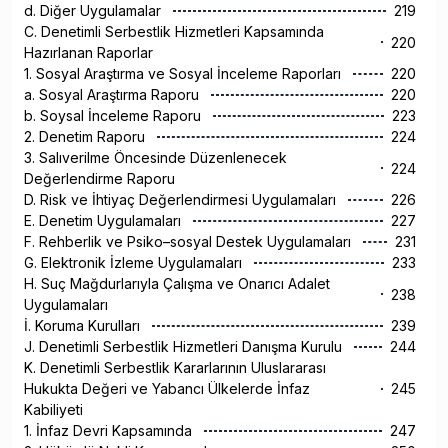
d. Diğer Uygulamalar
219
C. Denetimli Serbestlik Hizmetleri Kapsamında
220
Hazırlanan Raporlar
1. Sosyal Araştırma ve Sosyal İnceleme Raporları
220
a. Sosyal Araştırma Raporu
220
b. Soysal İnceleme Raporu
223
2. Denetim Raporu
224
3. Salıverilme Öncesinde Düzenlenecek
224
Değerlendirme Raporu
D. Risk ve İhtiyaç Değerlendirmesi Uygulamaları
226
E. Denetim Uygulamaları
227
F. Rehberlik ve Psiko–sosyal Destek Uygulamaları
231
G. Elektronik İzleme Uygulamaları
233
H. Suç Mağdurlarıyla Çalışma ve Onarıcı Adalet
238
Uygulamaları
İ. Koruma Kurulları
239
J. Denetimli Serbestlik Hizmetleri Danışma Kurulu
244
K. Denetimli Serbestlik Kararlarının Uluslararası
Hukukta Değeri ve Yabancı Ülkelerde İnfaz
245
Kabiliyeti
1. İnfaz Devri Kapsamında
247