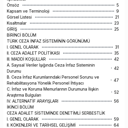
Önsöz
5
Kapsam ve Terminoloji
9
Görsel Listesi
21
Kısaltmalar
23
GİRİŞ
25
BİRİNCİ BÖLÜM
TÜRK CEZA İNFAZ SİSTEMİNİN GÖRÜNÜMÜ
I. GENEL OLARAK
31
II. CEZA ADALET POLİTİKASI
35
III. MADDİ KOŞULLAR
42
A. Sayısal Veriler Işığında Ceza İnfaz Sisteminin
42
Durumu
B. Ceza İnfaz Kurumlarındaki Personel Sorunu ve
47
Rehabilitasyona Yönelik Personel İhtiyacı
C. İnfaz ve Koruma Memurlarının Durumuna İlişkin
52
Araştırma Bulguları
IV. ALTERNATİF ARAYIŞLARI
56
İKİNCİ BÖLÜM
CEZA ADALET SİSTEMİNDE DENETİMLİ SERBESTLİK
I. GENEL OLARAK
59
II. KÖKENLERİ VE TARİHSEL GELİŞİMİ
64