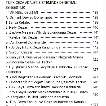
TÜRK CEZA ADALET SİSTEMİNDE DENETİMLİ
SERBESTLİK
I. TARİHSEL GELİŞİMİ
139
A. Osmanlı Devleti Döneminde
139
1. Şahsa Kefalet
139
2. Nefy Cezası
140
3. Zaptiye Nezareti Altında Bulundurma Cezası
141
4. Kalebentlik Cezası
141
B. Cumhuriyet Döneminde
142
1. 765 Sayılı Türk Ceza Kanunu’nda
142
a. Sürgün Cezası
144
b. Emniyeti Umumiyeye İdaresinin Nezareti Altında
144
Bulundurma Cezası ve Tedbiri
c. Uyuşturucu Madde Bağımlıları Hakkındaki Güvenlik
147
Tedbirleri
d. Alkol Bağımlıları Hakkındaki Güvenlik Tedbirleri
147
e. Dilenciler İçin “Boğaz Tokluğuna Çalışma” Tedbiri
148
2. 647 Sayılı Cezaların İnfazı Hakkında Kanun’da
148
3. 2253 Sayılı Çocuk Mahkemelerinin Kuruluşu, Görev
150
ve Yargılama Usulleri Hakkında Kanun’da
4. Türk Ceza Kanunu ve Ceza Muhakemesi Kanunu
152