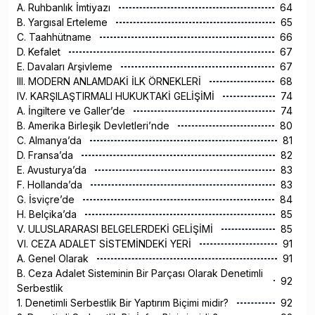
A. Ruhbanlık İmtiyazı
64
B. Yargısal Erteleme
65
C. Taahhütname
66
D. Kefalet
67
E. Davaları Arşivleme
67
III. MODERN ANLAMDAKİ İLK ÖRNEKLERİ
68
IV. KARŞILAŞTIRMALI HUKUKTAKİ GELİŞİMİ
74
A. İngiltere ve Galler’de
74
B. Amerika Birleşik Devletleri’nde
80
C. Almanya’da
81
D. Fransa’da
82
E. Avusturya’da
83
F. Hollanda’da
83
G. İsviçre’de
84
H. Belçika’da
85
V. ULUSLARARASI BELGELERDEKİ GELİŞİMİ
85
VI. CEZA ADALET SİSTEMİNDEKİ YERİ
91
A. Genel Olarak
91
B. Ceza Adalet Sisteminin Bir Parçası Olarak Denetimli
92
Serbestlik
1. Denetimli Serbestlik Bir Yaptırım Biçimi midir?
92