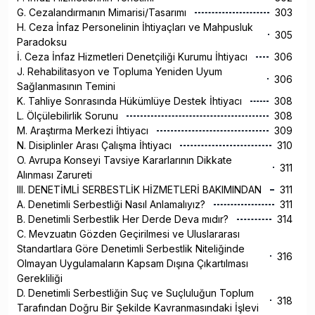
G. Cezalandırmanın Mimarisi/Tasarımı
303
H. Ceza İnfaz Personelinin İhtiyaçları ve Mahpusluk
305
Paradoksu
İ. Ceza İnfaz Hizmetleri Denetçiliği Kurumu İhtiyacı
306
J. Rehabilitasyon ve Topluma Yeniden Uyum
306
Sağlanmasının Temini
K. Tahliye Sonrasında Hükümlüye Destek İhtiyacı
308
L. Ölçülebilirlik Sorunu
308
M. Araştırma Merkezi İhtiyacı
309
N. Disiplinler Arası Çalışma İhtiyacı
310
O. Avrupa Konseyi Tavsiye Kararlarının Dikkate
311
Alınması Zarureti
III. DENETİMLİ SERBESTLİK HİZMETLERİ BAKIMINDAN
311
A. Denetimli Serbestliği Nasıl Anlamalıyız?
311
B. Denetimli Serbestlik Her Derde Deva mıdır?
314
C. Mevzuatın Gözden Geçirilmesi ve Uluslararası
Standartlara Göre Denetimli Serbestlik Niteliğinde
316
Olmayan Uygulamaların Kapsam Dışına Çıkartılması
Gerekliliği
D. Denetimli Serbestliğin Suç ve Suçluluğun Toplum
318
Tarafından Doğru Bir Şekilde Kavranmasındaki İşlevi