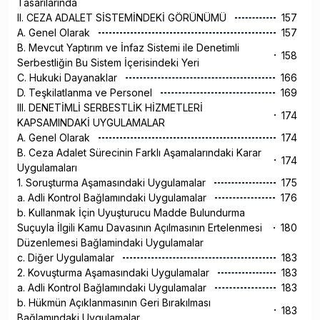
Tasarılarında
II. CEZA ADALET SİSTEMİNDEKİ GÖRÜNÜMÜ
157
A. Genel Olarak
157
B. Mevcut Yaptırım ve İnfaz Sistemi ile Denetimli
158
Serbestliğin Bu Sistem İçerisindeki Yeri
C. Hukuki Dayanaklar
166
D. Teşkilatlanma ve Personel
169
III. DENETİMLİ SERBESTLİK HİZMETLERİ
174
KAPSAMINDAKİ UYGULAMALAR
A. Genel Olarak
174
B. Ceza Adalet Sürecinin Farklı Aşamalarındaki Karar
174
Uygulamaları
1. Soruşturma Aşamasındaki Uygulamalar
175
a. Adli Kontrol Bağlamındaki Uygulamalar
176
b. Kullanmak İçin Uyuşturucu Madde Bulundurma
Suçuyla İlgili Kamu Davasının Açılmasının Ertelenmesi
180
Düzenlemesi Bağlamindaki Uygulamalar
c. Diğer Uygulamalar
183
2. Kovuşturma Aşamasındaki Uygulamalar
183
a. Adli Kontrol Bağlamındaki Uygulamalar
183
b. Hükmün Açıklanmasının Geri Bırakılması
183
Bağlamındaki Uygulamalar