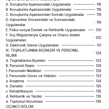
A. Soruşturma Aşamasındaki Uygulamalar
118
B. Kovuşturma Aşamasındaki Uygulamalar
118
C. Kovuşturma Aşamasından Sonraki Uygulamalar
119
D. Salıverilme Öncesindeki ve Sonrasındaki
119
Uygulamalar
E. Psiko–sosyal Destek ve Rehberlik Uygulamaları
120
F. Suç Mağdurlarıyla Çalışma ve Onarıcı Adalet
120
Uygulamaları
G. Elektronik İzleme Uygulamaları
121
IX. TEŞKİLATLANMA BİÇİMLERİ VE PERSONEL
124
REJİMİ
A. Teşkilatlanma Biçimleri
124
B. Personel Rejimi
129
1. Personelin Nitelikleri
129
2. Personelin Görev ve Yetkileri
133
a. Araştırma
134
b. Denetim
135
c. Rehabilitasyon
135
d. Rehberlik ve Yardım
135
e. Toplumun Korunması
136
ÜÇÜNCÜ BÖLÜM