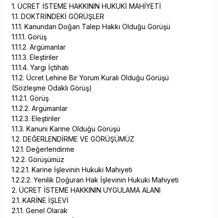
1. ÜCRET İSTEME HAKKININ HUKUKİ MAHİYETİ
1.1. DOKTRİNDEKİ GÖRÜŞLER
1.1.1. Kanundan Doğan Talep Hakkı Olduğu Görüşü
1.1.1.1. Görüş
1.1.1.2. Argümanlar
1.1.1.3. Eleştiriler
1.1.1.4. Yargı İçtihatı
1.1.2. Ücret Lehine Bir Yorum Kuralı Olduğu Görüşü
(Sözleşme Odaklı Görüş)
1.1.2.1. Görüş
1.1.2.2. Argümanlar
1.1.2.3. Eleştiriler
1.1.3. Kanuni Karine Olduğu Görüşü
1.2. DEĞERLENDİRME VE GÖRÜŞÜMÜZ
1.2.1. Değerlendirme
1.2.2. Görüşümüz
1.2.2.1. Karine İşlevinin Hukuki Mahiyeti
1.2.2.2. Yenilik Doğuran Hak İşlevinin Hukuki Mahiyeti
2. ÜCRET İSTEME HAKKININ UYGULAMA ALANI
2.1. KARİNE İŞLEVİ
2.1.1. Genel Olarak