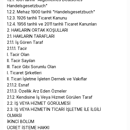
Handelsgesetzbuch"
1.2.2. Mehaz 1900 tarihli "Handelsgesetzbuch"
1.2.3. 1926 tarihli Ticaret Kanunu
1.2.4. 1956 tarihli ve 2011 tarihli Ticaret Kanunları
2. HAKLARIN ORTAK KOŞULLARI
2.1. HAKLARIN TARAFLARI
2.1.1. İş Gören Taraf
2.1.1.1. Tacir
I. Tacir Olan
II. Tacir Sayılan
III. Tacir Gibi Sorumlu Olan
I. Ticaret Şirketleri
II. Ticari İşletme İşleten Dernek ve Vakıflar
2.1.1.2. Esnaf
2.1.1.3. Özellik Arz Eden Özneler
2.1.2. Kendisine İş Veya Hizmet Görülen Taraf
2.2. İŞ VEYA HİZMET GÖRÜLMESİ
2.3. İŞ VEYA HİZMETİN TİCARİ İŞLETME İLE İLGİLİ
OLMASI
İKİNCİ BÖLÜM
ÜCRET İSTEME HAKKI