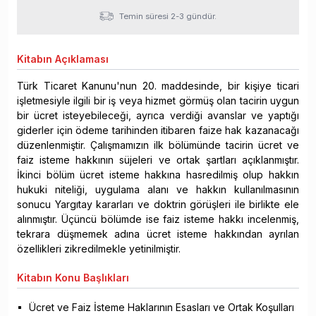
Temin süresi 2-3 gündür.
Kitabın
Açıklaması
Türk Ticaret Kanunu'nun 20. maddesinde, bir kişiye ticari
işletmesiyle ilgili bir iş veya hizmet görmüş olan tacirin uygun
bir ücret isteyebileceği, ayrıca verdiği avanslar ve yaptığı
giderler için ödeme tarihinden itibaren faize hak kazanacağı
düzenlenmiştir. Çalışmamızın ilk bölümünde tacirin ücret ve
faiz isteme hakkının süjeleri ve ortak şartları açıklanmıştır.
İkinci bölüm ücret isteme hakkına hasredilmiş olup hakkın
hukuki niteliği, uygulama alanı ve hakkın kullanılmasının
sonucu Yargıtay kararları ve doktrin görüşleri ile birlikte ele
alınmıştır. Üçüncü bölümde ise faiz isteme hakkı incelenmiş,
tekrara düşmemek adına ücret isteme hakkından ayrılan
özellikleri zikredilmekle yetinilmiştir.
Kitabın
Konu Başlıkları
Ücret ve Faiz İsteme Haklarının Esasları ve Ortak Koşulları