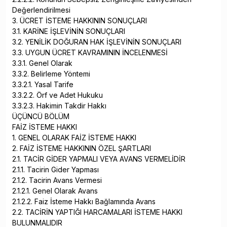
Değerlendirilmesi
3. ÜCRET İSTEME HAKKININ SONUÇLARI
3.1. KARİNE İŞLEVİNİN SONUÇLARI
3.2. YENİLİK DOĞURAN HAK İŞLEVİNİN SONUÇLARI
3.3. UYGUN ÜCRET KAVRAMININ İNCELENMESİ
3.3.1. Genel Olarak
3.3.2. Belirleme Yöntemi
3.3.2.1. Yasal Tarife
3.3.2.2. Örf ve Adet Hukuku
3.3.2.3. Hakimin Takdir Hakkı
ÜÇÜNCÜ BÖLÜM
FAİZ İSTEME HAKKI
1. GENEL OLARAK FAİZ İSTEME HAKKI
2. FAİZ İSTEME HAKKININ ÖZEL ŞARTLARI
2.1. TACİR GİDER YAPMALI VEYA AVANS VERMELİDİR
2.1.1. Tacirin Gider Yapması
2.1.2. Tacirin Avans Vermesi
2.1.2.1. Genel Olarak Avans
2.1.2.2. Faiz İsteme Hakkı Bağlamında Avans
2.2. TACİRİN YAPTIĞI HARCAMALARI İSTEME HAKKI
BULUNMALIDIR