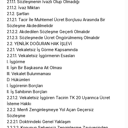
2.1.1.1. Sözleşmenin İvazlı Olup Olmadığı
2.1.1.2. İvaz Miktarı
2.1.2. Şartları
2.1.2.1. Tacir İle Muhtemel Ücret Borçlusu Arasında Bir
Sözleşme Akdedilmelidir
2.1.2.2. Akdedilen Sözleşme Geçerli Olmalıdır
2.1.2.3. Sözleşmede Ücret Öngörülmemiş Olmalıdır
2.2. YENİLİK DOĞURAN HAK İŞLEVİ
2.2.1. Vekaletsiz İş Görme Kapsamında
2.2.1.1. Vekaletsiz İşgörmenin Esasları
I. İşgörme
II. İşin Bir Başkasına Ait Olması
III. Vekalet Bulunmaması
D. Hükümleri
I. İşgörenin Borçları
II. İş Sahibinin Borçları
2.2.1.2. Vekaletsiz İşgören Tacirin TK 20 Uyarınca Ücret
İsteme Hakkı
2.2.2. Menfi Zenginleşmeye Yol Açan Geçersiz
Sözleşme
2.2.2.1. Doktrindeki Genel Yaklaşım
2.2.2.2. Konunun Sebepsiz Zenginleşme Zaviyesinden