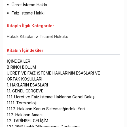
Ücret İsteme Hakkı
Faiz İsteme Hakkı
Kitapla
İlgili Kategoriler
Hukuk Kitapları
>
Ticaret Hukuku
Kitabın
İçindekileri
İÇİNDEKİLER
BİRİNCİ BÖLÜM
ÜCRET VE FAİZ İSTEME HAKLARININ ESASLARI VE
ORTAK KOŞULLARI
1. HAKLARIN ESASLARI
1.1. GENEL ÇERÇEVE
1.1.1. Ücret ve Faiz İsteme Haklarına Genel Bakış
1.1.1.1. Terminoloji
1.1.1.2. Hakların Kanun Sistematiğindeki Yeri
1.1.2. Hakların Amacı
1.2. TARİHSEL GELİŞİM
1.2.1. 1861 tarihli "Allgemeines Deutsches