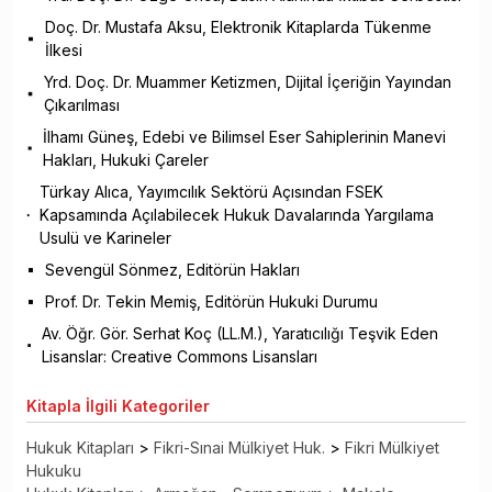
Doç. Dr. Mustafa Aksu, Elektronik Kitaplarda Tükenme
İlkesi
Yrd. Doç. Dr. Muammer Ketizmen, Dijital İçeriğin Yayından
Çıkarılması
İlhamı Güneş, Edebi ve Bilimsel Eser Sahiplerinin Manevi
Hakları, Hukuki Çareler
Türkay Alıca, Yayımcılık Sektörü Açısından FSEK
Kapsamında Açılabilecek Hukuk Davalarında Yargılama
Usulü ve Karineler
Sevengül Sönmez, Editörün Hakları
Prof. Dr. Tekin Memiş, Editörün Hukuki Durumu
Av. Öğr. Gör. Serhat Koç (LL.M.), Yaratıcılığı Teşvik Eden
Lisanslar: Creative Commons Lisansları
Kitapla
İlgili Kategoriler
Hukuk Kitapları
>
Fikri-Sınai Mülkiyet Huk.
>
Fikri Mülkiyet
Hukuku