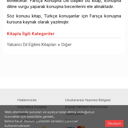
etmektedir: Farsça Konuşma Dili başlıklı bu kitap, konuşma
diline vurgu yaparak konuşma becerilerini ele almaktadır.
Söz konusu kitap, Türkçe konuşanlar için Farsça konuşma
kursuna kaynak olarak yazılmıştır.
Kitapla
İlgili Kategoriler
Yabancı Dil Eğitimi Kitapları
>
Diğer
Hakkımızda
Uluslararası Yayınevi Belgesi
Kaynakça Dosyası
Kişisel Verilerin Korunması
Web sitemizde sunulan ve açıkça talep etmiş olduğunuz
Üyelik
Siparişlerim
hizmetler için kesinlikle gerekli,
İade Politikası
İletişim
birinci taraf oturum çerezleri ve kalıcı çerezler
Okudum
kullanılmaktadır.