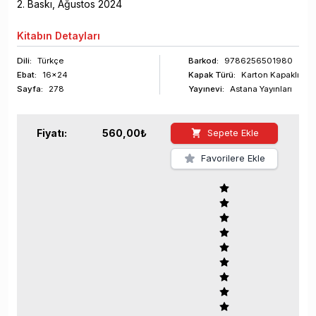
2
. Baskı,
Ağustos
2024
Kitabın
Detayları
Dili:
Türkçe
Barkod
:
9786256501980
Ebat:
16x24
Kapak Türü:
Karton Kapaklı
Sayfa
:
278
Yayınevi:
Astana Yayınları
Fiyatı:
560,00
₺
Sepete Ekle
Favorilere Ekle