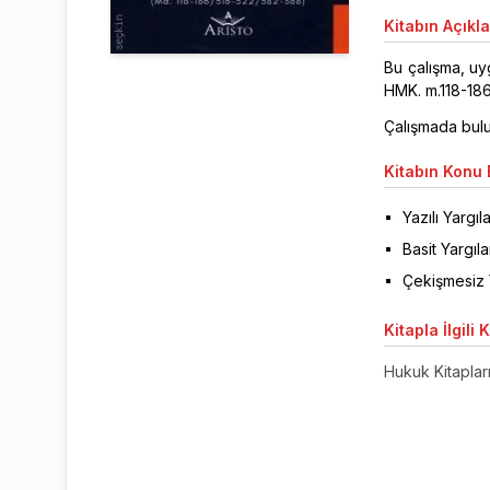
Kitabın
Açıkl
Bu çalışma, uy
HMK. m.118-186
Çalışmada bulun
Kitabın
Konu B
Yazılı Yargı
Basit Yargıl
Çekişmesiz 
Kitapla
İlgili 
Hukuk Kitaplar