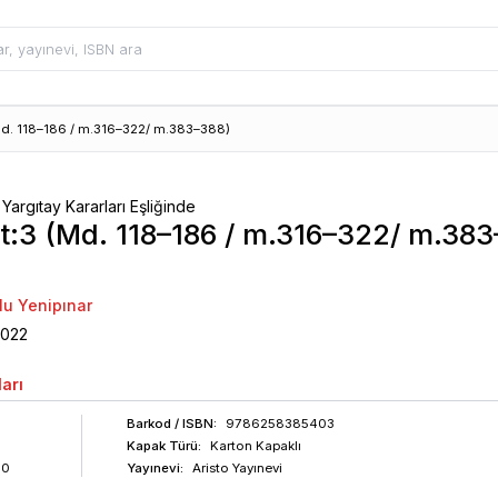
Md. 118–186 / m.316–322/ m.383–388)
Yargıtay Kararları Eşliğinde
t:3 (Md. 118–186 / m.316–322/ m.383
lu Yenipınar
2022
arı
Barkod
/ ISBN
:
9786258385403
Kapak Türü:
Karton Kapaklı
80
Yayınevi:
Aristo Yayınevi