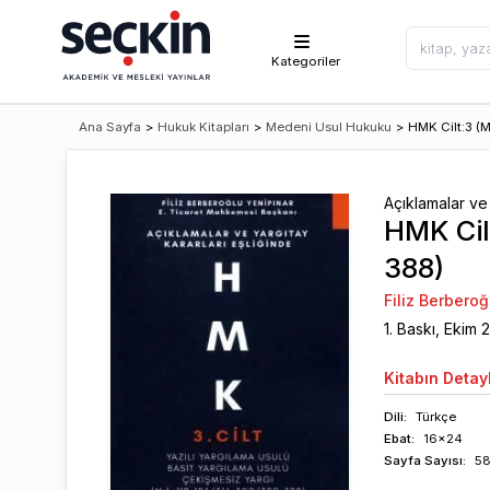
Kategoriler
Ana Sayfa
>
Hukuk Kitapları
>
Medeni Usul Hukuku
>
HMK Cilt:3 (
Açıklamalar ve 
HMK Cil
388)
Filiz Berberoğ
1
. Baskı,
Ekim
Kitabın
Detayl
Dili:
Türkçe
Ebat:
16x24
Sayfa
Sayısı
:
5