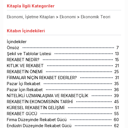
Kitapla
İlgili Kategoriler
Ekonomi, İşletme Kitapları
>
Ekonomi
>
Ekonomik Teori
Kitabın
İçindekileri
İçindekiler
Önsöz
7
Şekil ve Tablolar Listesi
13
REKABET NEDİR?
15
KITLIK VE REKABET
21
REKABETİN ÖNEMİ
25
FİRMALAR NİÇİN REKABET EDERLER?
31
Pazar İçi Rekabet
35
Pazar İçin Rekabet
36
NİTELİKLİ UZMANLAŞMA VE REKABETÇİLİK
39
REKABETİN EKONOMİSİNİN TARİHİ
45
KÜRESEL REKABETİN GELİŞİMİ
51
REKABET GÜCÜ
55
Firma Düzeyinde Rekabet Gücü
60
Endüstri Düzeyinde Rekabet Gücü
62