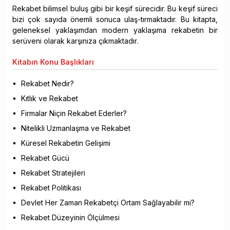
Rekabet bilimsel buluş gibi bir keşif sürecidir. Bu keşif süreci
bizi çok sayıda önemli sonuca ulaş-tırmaktadır. Bu kitapta,
geleneksel yaklaşımdan modern yaklaşıma rekabetin bir
serüveni olarak karşınıza çıkmaktadır.
Kitabın
Konu Başlıkları
Rekabet Nedir?
Kıtlık ve Rekabet
Firmalar Niçin Rekabet Ederler?
Nitelikli Uzmanlaşma ve Rekabet
Küresel Rekabetin Gelişimi
Rekabet Gücü
Rekabet Stratejileri
Rekabet Politikası
Devlet Her Zaman Rekabetçi Ortam Sağlayabilir mi?
Rekabet Düzeyinin Ölçülmesi