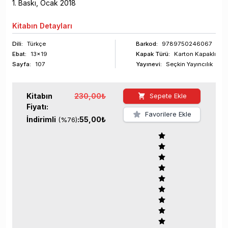
1
. Baskı,
Ocak
2018
Kitabın
Detayları
Dili:
Türkçe
Barkod
:
9789750246067
Ebat:
13x19
Kapak Türü:
Karton Kapaklı
Sayfa
:
107
Yayınevi:
Seçkin Yayıncılık
Kitabın
230,00
₺
Sepete Ekle
Fiyatı:
Favorilere Ekle
İndirimli
:
55,00
₺
(%
76
)