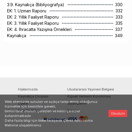
3.9. Kaynakça (Bibliyografya)
330
EK: 1. Uzman Raporu
332
EK: 2. Yıllık Faaliyet Raporu
333
EK: 3. Yıllık Faaliyet Raporu
335
EK: 4. İhracatta Yazışma Örnekleri
337
Kaynakça
349
Hakkımızda
Uluslararası Yayınevi Belgesi
Kaynakça Dosyası
Kişisel Verilerin Korunması
Web sitemizde sunulan ve açıkça talep etmiş olduğunuz
Üyelik
Siparişlerim
hizmetler için kesinlikle gerekli,
İade Politikası
İletişim
birinci taraf oturum çerezleri ve kalıcı çerezler
Okudum
kullanılmaktadır.
Daha fazla bilgi için
linke
tıklayarak Çerez Aydınlatma
Metnine ulaşabilirsiniz.