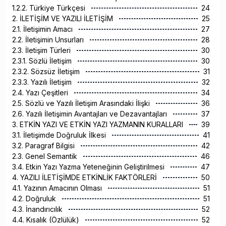
1.2.2. Türkiye Türkçesi
24
2. İLETİŞİM VE YAZILI İLETİŞİM
25
2.1. İletişimin Amacı
27
2.2. İletişimin Unsurları
28
2.3. İletişim Türleri
30
2.3.1. Sözlü İletişim
30
2.3.2. Sözsüz İletişim
31
2.3.3. Yazılı İletişim
32
2.4. Yazı Çeşitleri
34
2.5. Sözlü ve Yazılı İletişim Arasındaki İlişki
36
2.6. Yazılı İletişimin Avantajları ve Dezavantajları
37
3. ETKİN YAZI VE ETKİN YAZI YAZMANIN KURALLARI
39
3.1. İletişimde Doğruluk İlkesi
41
3.2. Paragraf Bilgisi
42
2.3. Genel Semantik
46
3.4. Etkin Yazı Yazma Yeteneğinin Geliştirilmesi
47
4. YAZILI İLETİŞİMDE ETKİNLİK FAKTÖRLERİ
50
4.1. Yazının Amacının Olması
51
4.2. Doğruluk
51
4.3. İnandırıcılık
52
4.4. Kısalık (Özlülük)
52