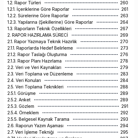
1.2. Rapor Türleri
260
1.2.1. İçeriklerine Göre Raporlar
261
1.2.2. Sürelerine Göre Raporlar
263
1.2.3. Yapılarına (Şekillerine) Göre Raporlar
264
1.3. Raporların Teknik Özellikleri
267
2. RAPOR HAZIRLAMA SÜRECİ
269
2.1. Rapor Yazmaya Teknik Hazırlık
270
2.1.1. Raporlarda Hedef Belirleme
273
2.1.2. Rapor Taslağı Oluşturma
276
2.1.3. Rapor Planı Hazırlama
278
2.2. Veri ve Veri Kaynakları
279
2.3. Veri Toplama ve Düzenleme
283
2.4. Veri Konuları
284
2.5. Veri Toplama Teknikleri
288
2.5.1. Görüşme
289
2.5.2. Anket
289
2.5.3. Gözlem
291
2.5.4. Örneklem
292
2.5.5. Belgesel Kaynak Tarama
293
2.6. Raporun Yazım Aşaması
294
2.7. Veri İşleme Tekniği
295