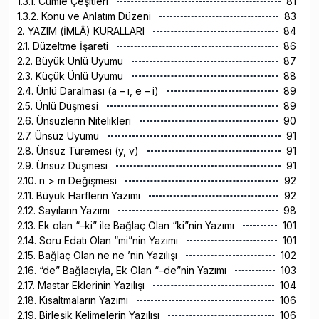
1.3.1. Cümle Çeşitleri
81
1.3.2. Konu ve Anlatım Düzeni
83
2. YAZIM (İMLÂ) KURALLARI
84
2.1. Düzeltme İşareti
86
2.2. Büyük Ünlü Uyumu
87
2.3. Küçük Ünlü Uyumu
88
2.4. Ünlü Daralması (a – ı, e – i)
89
2.5. Ünlü Düşmesi
89
2.6. Ünsüzlerin Nitelikleri
90
2.7. Ünsüz Uyumu
91
2.8. Ünsüz Türemesi (y, v)
91
2.9. Ünsüz Düşmesi
91
2.10. n > m Değişmesi
92
2.11. Büyük Harflerin Yazımı
92
2.12. Sayıların Yazımı
98
2.13. Ek olan “–ki” ile Bağlaç Olan “ki”nin Yazımı
101
2.14. Soru Edatı Olan “mi”nin Yazımı
101
2.15. Bağlaç Olan ne ne ’nin Yazılışı
102
2.16. “de” Bağlacıyla, Ek Olan “–de”nin Yazımı
103
2.17. Mastar Eklerinin Yazılışı
104
2.18. Kısaltmaların Yazımı
106
2.19. Birleşik Kelimelerin Yazılışı
106