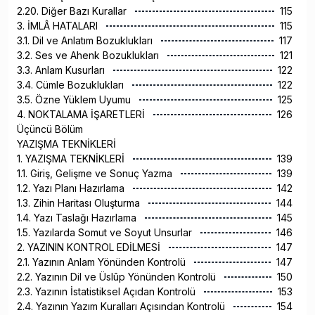
2.20. Diğer Bazı Kurallar
115
3. İMLÂ HATALARI
115
3.1. Dil ve Anlatım Bozuklukları
117
3.2. Ses ve Ahenk Bozuklukları
121
3.3. Anlam Kusurları
122
3.4. Cümle Bozuklukları
122
3.5. Özne Yüklem Uyumu
125
4. NOKTALAMA İŞARETLERİ
126
Üçüncü Bölüm
YAZIŞMA TEKNİKLERİ
1. YAZIŞMA TEKNİKLERİ
139
1.1. Giriş, Gelişme ve Sonuç Yazma
139
1.2. Yazı Planı Hazırlama
142
1.3. Zihin Haritası Oluşturma
144
1.4. Yazı Taslağı Hazırlama
145
1.5. Yazılarda Somut ve Soyut Unsurlar
146
2. YAZININ KONTROL EDİLMESİ
147
2.1. Yazının Anlam Yönünden Kontrolü
147
2.2. Yazının Dil ve Üslûp Yönünden Kontrolü
150
2.3. Yazının İstatistiksel Açıdan Kontrolü
153
2.4. Yazının Yazım Kuralları Açısından Kontrolü
154