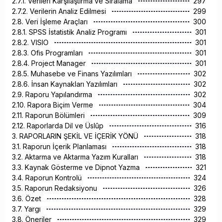
2.7.1. Verileri Karşılaştırma ve Sıralama
297
2.7.2. Verilerin Analiz Edilmesi
299
2.8. Veri İşleme Araçları
300
2.8.1. SPSS İstatistik Analiz Programı
301
2.8.2. VISIO
301
2.8.3. Ofis Programları
301
2.8.4. Project Manager
301
2.8.5. Muhasebe ve Finans Yazılımları
302
2.8.6. İnsan Kaynakları Yazılımları
302
2.9. Raporu Yapılandırma
302
2.10. Rapora Biçim Verme
304
2.11. Raporun Bölümleri
309
2.12. Raporlarda Dil ve Üslûp
316
3. RAPORLARIN ŞEKİL VE İÇERİK YÖNÜ
318
3.1. Raporun İçerik Planlaması
318
3.2. Aktarma ve Aktarma Yazım Kuralları
318
3.3. Kaynak Gösterme ve Dipnot Yazma
321
3.4. Raporun Kontrolü
324
3.5. Raporun Redaksiyonu
326
3.6. Özet
328
3.7. Yargı
329
3.8. Öneriler
329