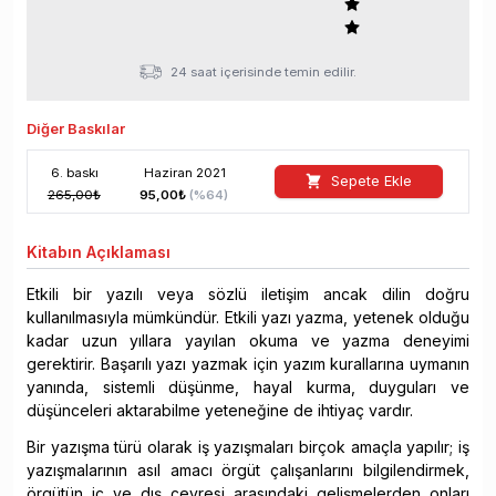
24 saat içerisinde temin edilir.
Diğer Baskılar
6
. baskı
Haziran
2021
Sepete Ekle
265,00
₺
95,00
₺
(%
64
)
Kitabın
Açıklaması
Etkili bir yazılı veya sözlü iletişim ancak dilin doğru
kullanılmasıyla mümkündür. Etkili yazı yazma, yetenek olduğu
kadar uzun yıllara yayılan okuma ve yazma deneyimi
gerektirir. Başarılı yazı yazmak için yazım kurallarına uymanın
yanında, sistemli düşünme, hayal kurma, duyguları ve
düşünceleri aktarabilme yeteneğine de ihtiyaç vardır.
Bir yazışma türü olarak iş yazışmaları birçok amaçla yapılır; iş
yazışmalarının asıl amacı örgüt çalışanlarını bilgilendirmek,
örgütün iç ve dış çevresi arasındaki gelişmelerden onları