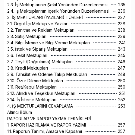
2.3. İş Mektuplarının Şekil Yönünden Düzenlenmesi
235
2.4. İş Mektuplarının İçerik Yönünden Düzenlenmesi
236
3. İŞ MEKTUPLARI (YAZILARI) TÜRLERİ
237
3.1. Örgüt İçi Mektup ve Yazılar
238
3.2. Tanıtma ve Reklam Mektupları
238
3.3. Satış Mektupları
239
3.4. Bilgi İsteme ve Bilgi Verme Mektupları
241
3.5. İstek ve Sipariş Mektupları
243
3.6. Tekit Mektupları
245
3.7. Teyit (Doğrulama) Mektupları
246
3.8. Kredi Mektupları
247
3.9. Tahsilat ve Ödeme Takip Mektupları
248
3.10. Özür Dileme Mektupları
250
3.11. Ret/Kabul Mektupları
250
3.12. Alındı ve Teşekkür Mektupları
251
3.14. İş İsteme Mektupları
252
4. İŞ MEKTUPLARINI CEVAPLAMA
253
Altıncı Bölüm
RAPORLAR VE RAPOR YAZMA TEKNİKLERİ
1. RAPOR HAZIRLAMA VE RAPOR YAZIMI
257
1.1. Raporun Tanımı, Amacı ve Kapsamı
257