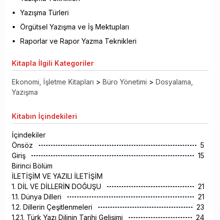
Yazışma Türleri
Örgütsel Yazışma ve İş Mektupları
Raporlar ve Rapor Yazma Teknikleri
Kitapla
İlgili Kategoriler
Ekonomi, İşletme Kitapları
>
Büro Yönetimi
>
Dosyalama,
Yazışma
Kitabın
İçindekileri
İçindekiler
Önsöz
5
Giriş
15
Birinci Bölüm
İLETİŞİM VE YAZILI İLETİŞİM
1. DİL VE DİLLERİN DOĞUŞU
21
1.1. Dünya Dilleri
21
1.2. Dillerin Çeşitlenmeleri
23
1.2.1. Türk Yazı Dilinin Tarihi Gelişimi
24