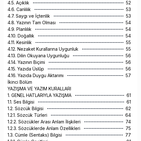
4.5. Açıklık
52
4.6. Canlılık
53
4.7. Saygı ve İçtenlik
53
4.8. Yazının Tam Olması
54
4.9. Planlılık
54
4.10. Doğallık
54
4.11. Kesinlik
55
4.12. Nezaket Kurallarına Uygunluk
55
4.13. Dilin Okuyana Uygunluğu
56
4.14. Yazının Biçimi
56
4.15. Yazıda Üslûp
56
4.16. Yazıda Duygu Aktarımı
57
İkinci Bölüm
YAZIŞMA VE YAZIM KURALLARI
1. GENEL HATLARIYLA YAZIŞMA
61
1.1. Ses Bilgisi
61
1.2. Sözcük Bilgisi
62
1.2.1. Sözcük Türleri
64
1.2.2. Sözcükler Arası Anlam İlişkileri
74
1.2.3. Sözcüklerde Anlam Özellikleri
75
1.3. Cümle (Sentaks) Bilgisi
77