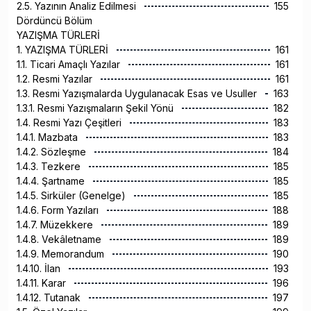
2.5. Yazının Analiz Edilmesi
155
Dördüncü Bölüm
YAZIŞMA TÜRLERİ
1. YAZIŞMA TÜRLERİ
161
1.1. Ticari Amaçlı Yazılar
161
1.2. Resmi Yazılar
161
1.3. Resmi Yazışmalarda Uygulanacak Esas ve Usuller
163
1.3.1. Resmi Yazışmaların Şekil Yönü
182
1.4. Resmi Yazı Çeşitleri
183
1.4.1. Mazbata
183
1.4.2. Sözleşme
184
1.4.3. Tezkere
185
1.4.4. Şartname
185
1.4.5. Sirküler (Genelge)
185
1.4.6. Form Yazıları
188
1.4.7. Müzekkere
189
1.4.8. Vekâletname
189
1.4.9. Memorandum
190
1.4.10. İlan
193
1.4.11. Karar
196
1.4.12. Tutanak
197