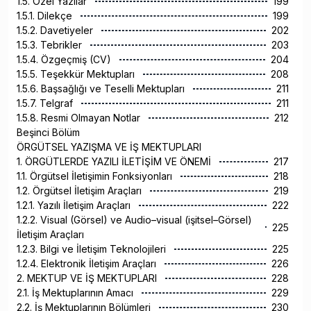
1.5. Özel Yazılar
199
1.5.1. Dilekçe
199
1.5.2. Davetiyeler
202
1.5.3. Tebrikler
203
1.5.4. Özgeçmiş (CV)
204
1.5.5. Teşekkür Mektupları
208
1.5.6. Başsağlığı ve Teselli Mektupları
211
1.5.7. Telgraf
211
1.5.8. Resmi Olmayan Notlar
212
Beşinci Bölüm
ÖRGÜTSEL YAZIŞMA VE İŞ MEKTUPLARI
1. ÖRGÜTLERDE YAZILI İLETİŞİM VE ÖNEMİ
217
1.1. Örgütsel İletişimin Fonksiyonları
218
1.2. Örgütsel İletişim Araçları
219
1.2.1. Yazılı İletişim Araçları
222
1.2.2. Visual (Görsel) ve Audio–visual (işitsel–Görsel)
225
İletişim Araçları
1.2.3. Bilgi ve İletişim Teknolojileri
225
1.2.4. Elektronik İletişim Araçları
226
2. MEKTUP VE İŞ MEKTUPLARI
228
2.1. İş Mektuplarının Amacı
229
2.2. İş Mektuplarının Bölümleri
230