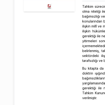
Tahkim sürecin
olma niteliği 
bağımsızlığı ve
konularından bi
ilişkin millî v
ilişkin hüküm
gerektiği ile ne
yitirmeleri s
içermemektedir
belirlenmiş, 
sektördeki il
tarafsızlığı ve
Bu kitapta da 
doktrin ışığın
bağımsızlıkl
yargılamasınd
gerektiği ile 
Tahkim Kanunun
verilmiştir.