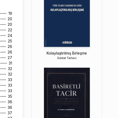
19
20
20
22
24
25
26
26
Kolaylaştırılmış Birleşme
27
Sedat Tarlacı
31
32
32
33
33
33
35
36
36
37