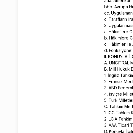
aaa. Amerikan
bbb. Avrupa H
cc. Uygulaman
c. Tarafların İ
3. Uygulanması
a. Hâkimlere 
b. Hâkimlere G
c. Hâkimler il
d. Fonksiyone
II. KONUYLA 
A. UNCITRAL 
B. Millî Hukuk
1. İngiliz Tah
2. Fransız Me
3. ABD Federa
4. İsviçre Mil
5. Türk Millet
C. Tahkim Merk
1. ICC Tahkim K
2. LCIA Tahkim 
3. AAA Ticarî T
D. Konuyla İlgil