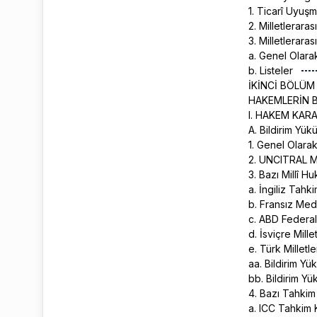
1. Ticarî Uyuşm
2. Milletleraras
3. Milletlerara
a. Genel Olar
b. Listeler
İKİNCİ BÖLÜ
HAKEMLERİN B
I. HAKEM KAR
A. Bildirim Yü
1. Genel Olara
2. UNCITRAL 
3. Bazı Millî 
a. İngiliz Tah
b. Fransız Me
c. ABD Federa
d. İsviçre Mil
e. Türk Millet
aa. Bildirim Y
bb. Bildirim Y
4. Bazı Tahkim
a. ICC Tahkim K