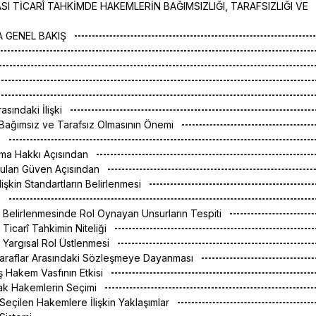
SI TİCARÎ TAHKİMDE HAKEMLERİN BAĞIMSIZLIĞI, TARAFSIZLIĞI VE
A GENEL BAKIŞ
asındaki İlişki
Bağımsız ve Tarafsız Olmasının Önemi
k
anma Hakkı Açısından
yulan Güven Açısından
işkin Standartların Belirlenmesi
k
ın Belirlenmesinde Rol Oynayan Unsurların Tespiti
ı Ticarî Tahkimin Niteliği
 Yargısal Rol Üstlenmesi
Taraflar Arasındaki Sözleşmeye Dayanması
 Hakem Vasfının Etkisi
rak Hakemlerin Seçimi
 Seçilen Hakemlere İlişkin Yaklaşımlar