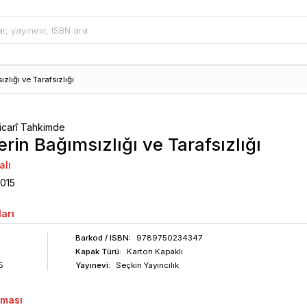
lığı ve Tarafsızlığı
Ticarî Tahkimde
rin Bağımsızlığı ve Tarafsızlığı
alı
015
arı
Barkod
/ ISBN
:
9789750234347
Kapak Türü:
Karton Kapaklı
5
Yayınevi:
Seçkin Yayıncılık
aması