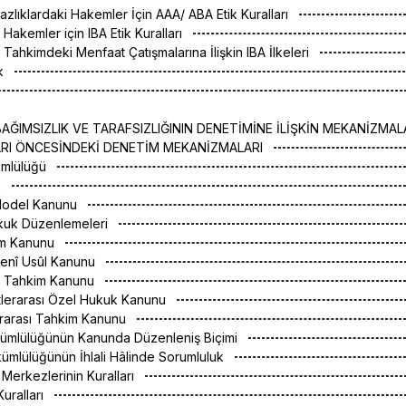
azlıklardaki Hakemler İçin AAA/ ABA Etik Kuralları
ı Hakemler için IBA Etik Kuralları
sı Tahkimdeki Menfaat Çatışmalarına İlişkin IBA İlkeleri
ak
M
AĞIMSIZLIK VE TARAFSIZLIĞININ DENETİMİNE İLİŞKİN MEKANİZMA
ARI ÖNCESİNDEKİ DENETİM MEKANİZMALARI
kümlülüğü
k
Model Kanunu
Hukuk Düzenlemeleri
kim Kanunu
denî Usûl Kanunu
l Tahkim Kanunu
letlerarası Özel Hukuk Kanunu
lerarası Tahkim Kanunu
ükümlülüğünün Kanunda Düzenleniş Biçimi
ükümlülüğünün İhlali Hâlinde Sorumluluk
 Merkezlerinin Kuralları
uralları