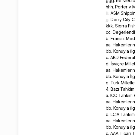
ggg. Re Medic
hhh. Porter v 
iii. ASM Shippi
jjj. Derry City
kkk. Sierra F
cc. Değerlend
b. Fransız Me
aa. Hakemleri
bb. Konuyla İlg
c. ABD Federa
d. İsviçre Mil
aa. Hakemleri
bb. Konuyla İlg
e. Türk Millet
4. Bazı Tahkim
a. ICC Tahkim K
aa. Hakemlerin
bb. Konuyla İlg
b. LCIA Tahkim
aa. Hakemlerin
bb. Konuyla İlg
c. AAA Ticarî T