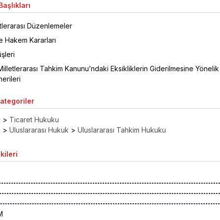
aşlıkları
letlerarası Düzenlemeler
 Hakem Kararları
şleri
Milletlerarası Tahkim Kanunu’ndaki Eksikliklerin Giderilmesine Yönelik
erileri
Kategoriler
ı
>
Ticaret Hukuku
ı
>
Uluslararası Hukuk
>
Uluslararası Tahkim Hukuku
kileri
ÜM