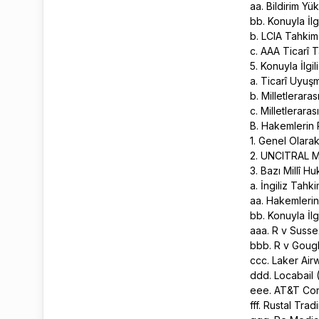
aa. Bildirim Y
bb. Konuyla İlg
b. LCIA Tahkim
c. AAA Ticarî T
5. Konuyla İlgil
a. Ticarî Uyuş
b. Milletleraras
c. Milletlerara
B. Hakemlerin
1. Genel Olara
2. UNCITRAL 
3. Bazı Millî 
a. İngiliz Tah
aa. Hakemleri
bb. Konuyla İlg
aaa. R v Susse
bbb. R v Gou
ccc. Laker Ai
ddd. Locabail 
eee. AT&T Cor
fff. Rustal Tra