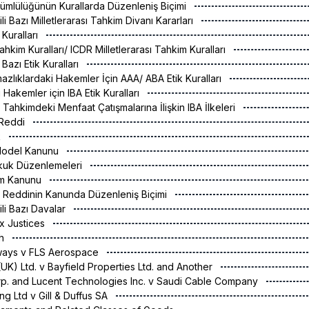
ükümlülüğünün Kurallarda Düzenleniş Biçimi
ili Bazı Milletlerarası Tahkim Divanı Kararları
 Kuralları
ahkim Kuralları/ ICDR Milletlerarası Tahkim Kuralları
i Bazı Etik Kuralları
mazlıklardaki Hakemler İçin AAA/ ABA Etik Kuralları
ı Hakemler için IBA Etik Kuralları
sı Tahkimdeki Menfaat Çatışmalarına İlişkin IBA İlkeleri
 Reddi
k
Model Kanunu
Hukuk Düzenlemeleri
kim Kanunu
n Reddinin Kanunda Düzenleniş Biçimi
ili Bazı Davalar
x Justices
gh
rways v FLS Aerospace
(UK) Ltd. v Bayfield Properties Ltd. and Another
p. and Lucent Technologies Inc. v Saudi Cable Company
ding Ltd v Gill & Duffus SA