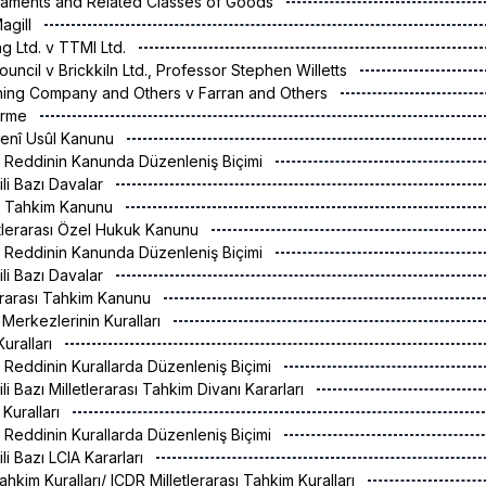
aments and Related Classes of Goods
Magill
ng Ltd. v TTMI Ltd.
 Council v Brickkiln Ltd., Professor Stephen Willetts
ishing Company and Others v Farran and Others
irme
denî Usûl Kanunu
n Reddinin Kanunda Düzenleniş Biçimi
ili Bazı Davalar
l Tahkim Kanunu
letlerarası Özel Hukuk Kanunu
n Reddinin Kanunda Düzenleniş Biçimi
ili Bazı Davalar
lerarası Tahkim Kanunu
 Merkezlerinin Kuralları
uralları
 Reddinin Kurallarda Düzenleniş Biçimi
ili Bazı Milletlerarası Tahkim Divanı Kararları
 Kuralları
 Reddinin Kurallarda Düzenleniş Biçimi
ili Bazı LCIA Kararları
ahkim Kuralları/ ICDR Milletlerarası Tahkim Kuralları