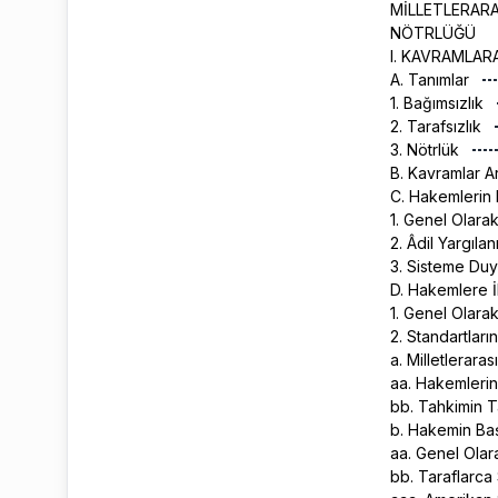
MİLLETLERARA
NÖTRLÜĞÜ
I. KAVRAMLAR
A. Tanımlar
1. Bağımsızlık
2. Tarafsızlık
3. Nötrlük
B. Kavramlar Ar
C. Hakemlerin 
1. Genel Olara
2. Âdil Yargıl
3. Sisteme Du
D. Hakemlere İl
1. Genel Olara
2. Standartlar
a. Milletleraras
aa. Hakemlerin
bb. Tahkimin 
b. Hakemin Baş
aa. Genel Ola
bb. Taraflarca