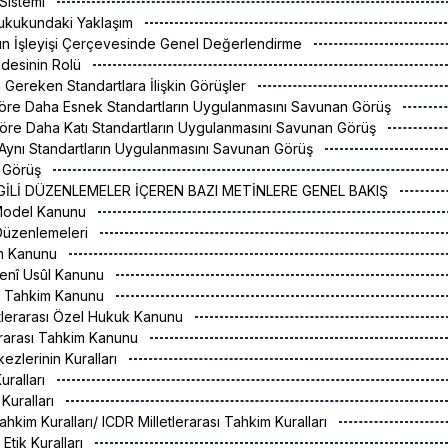
 Sistemi
ukukundaki Yaklaşım
ın İşleyişi Çerçevesinde Genel Değerlendirme
radesinin Rolü
 Gereken Standartlara İlişkin Görüşler
Göre Daha Esnek Standartların Uygulanmasını Savunan Görüş
öre Daha Katı Standartların Uygulanmasını Savunan Görüş
e Aynı Standartların Uygulanmasını Savunan Görüş
l Görüş
İLGİLİ DÜZENLEMELER İÇEREN BAZI METİNLERE GENEL BAKIŞ
Model Kanunu
 Düzenlemeleri
kim Kanunu
denî Usûl Kanunu
l Tahkim Kanunu
letlerarası Özel Hukuk Kanunu
lerarası Tahkim Kanunu
ezlerinin Kuralları
uralları
Kuralları
ahkim Kuralları/ ICDR Milletlerarası Tahkim Kuralları
i Etik Kuralları