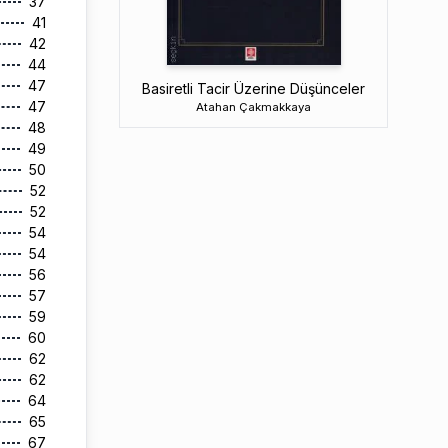
37
41
42
44
47
Basiretli Tacir Üzerine Düşünceler
47
Atahan Çakmakkaya
48
49
50
52
52
54
54
56
57
59
60
62
62
64
65
67