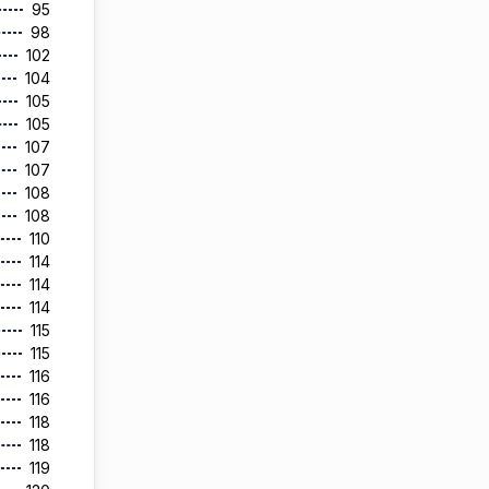
95
98
102
104
105
105
107
107
108
108
110
114
114
114
115
115
116
116
118
118
119