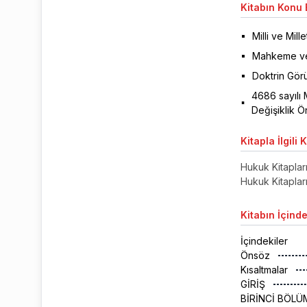
Kitabın
Konu B
Milli ve Mil
Mahkeme ve
Doktrin Görü
4686 sayılı 
Değişiklik Ön
Kitapla
İlgili 
Hukuk Kitaplar
Hukuk Kitaplar
Kitabın
İçinde
İçindekiler
Önsöz
Kısaltmalar
GİRİŞ
BİRİNCİ BÖL