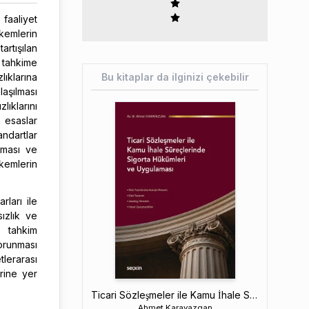
 faaliyet
akemlerin
artışılan
î tahkime
lıklarına
Bu kitaplar da ilginizi çekebilir
aşılması
lıklarını
 esaslar
andartlar
şması ve
kemlerin
rları ile
sızlık ve
n tahkim
orunması
tlerarası
rine yer
Ticari Sözleşmeler ile Kamu İhale Süreçlerinde Sigorta Hükümleri ve Uygulaması
Ahmet Karayazgan