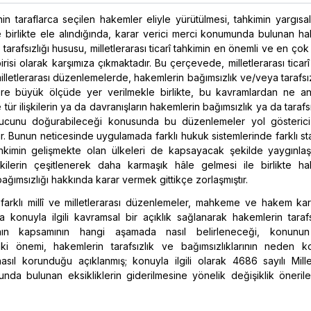
in taraflarca seçilen hakemler eliyle yürütülmesi, tahkimin yargısal
ile birlikte ele alındığında, karar verici merci konumunda bulunan h
 tarafsızlığı hususu, milletlerarası ticarî tahkimin en önemli ve en çok t
risi olarak karşımıza çıkmaktadır. Bu çerçevede, milletlerarası ticar
e milletlerarası düzenlemelerde, hakemlerin bağımsızlık ve/veya tarafsız
lere büyük ölçüde yer verilmekle birlikte, bu kavramlardan ne anl
 tür ilişkilerin ya da davranışların hakemlerin bağımsızlık ya da tarafsız
onucunu doğurabileceği konusunda bu düzenlemeler yol gösterici
. Bunun neticesinde uygulamada farklı hukuk sistemlerinde farklı st
tahkimin gelişmekte olan ülkeleri de kapsayacak şekilde yaygınla
işkilerin çeşitlenerek daha karmaşık hâle gelmesi ile birlikte ha
 bağımsızlığı hakkında karar vermek gittikçe zorlaşmıştır.
farklı millî ve milletlerarası düzenlemeler, mahkeme ve hakem kara
da konuyla ilgili kavramsal bir açıklık sağlanarak hakemlerin taraf
arının kapsamının hangi aşamada nasıl belirleneceği, konunu
aki önemi, hakemlerin tarafsızlık ve bağımsızlıklarının neden k
nasıl korunduğu açıklanmış; konuyla ilgili olarak 4686 sayılı Mille
da bulunan eksikliklerin giderilmesine yönelik değişiklik önerile