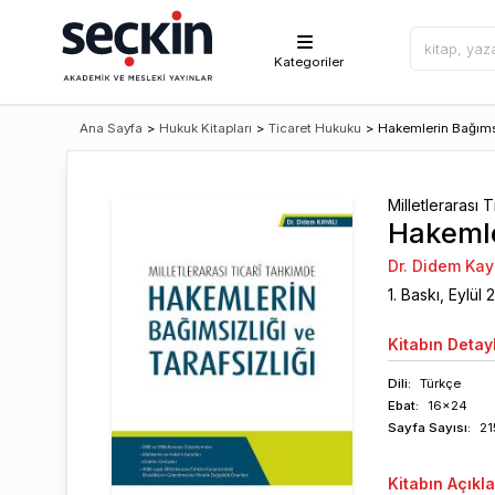
Kategoriler
Ana Sayfa
>
Hukuk Kitapları
>
Ticaret Hukuku
>
Hakemlerin Bağımsız
Milletlerarası 
Hakemle
Dr. Didem Kay
1
. Baskı,
Eylül
2
Kitabın
Detayl
Dili:
Türkçe
Ebat:
16x24
Sayfa
Sayısı
:
21
Kitabın
Açıkl