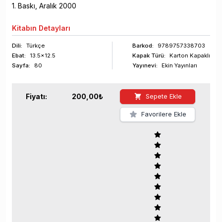
1
. Baskı,
Aralık
2000
Kitabın
Detayları
Dili:
Türkçe
Barkod
:
9789757338703
Ebat:
13.5x12.5
Kapak Türü:
Karton Kapaklı
Sayfa
:
80
Yayınevi:
Ekin Yayınları
Fiyatı:
200,00
₺
Sepete Ekle
Favorilere Ekle