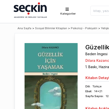
Kategoriler
Ana Sayfa
>
Sosyal Bilimler Kitapları
>
Psikoloji - Psikiyatri
>
Yetişk
Güzelli
Beden İmgesi
Dilara Kazanc
1
. Baskı,
Hazir
Kitabın
Detayl
Dili:
Türkçe
Ebat:
14x21
Sayfa
Sayısı
:
12
Kitabın
Açıkl