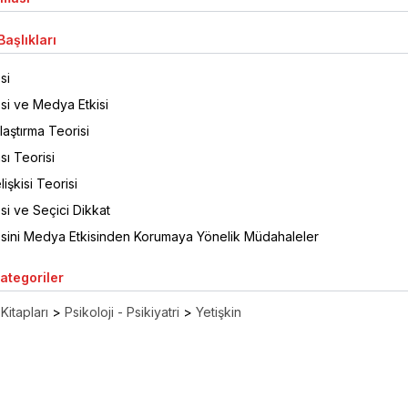
aşlıkları
si
i ve Medya Etkisi
laştırma Teorisi
ı Teorisi
işkisi Teorisi
i ve Seçici Dikkat
ini Medya Etkisinden Korumaya Yönelik Müdahaleler
Kategoriler
Kitapları
>
Psikoloji - Psikiyatri
>
Yetişkin