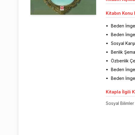
Kitabın
Konu B
Beden İmge
Beden İmges
Sosyal Karşı
Benlik Şemas
Özbenlik Çel
Beden İmges
Beden İmges
Kitapla
İlgili 
Sosyal Bilimler 