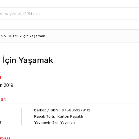
in
>
Güzellik İçin Yaşamak
k İçin Yaşamak
ı
an
2019
arı
Barkod
/ ISBN
:
9786053279112
Kapak Türü:
Karton Kapaklı
3
Yayınevi:
Ekin Yayınları
aması