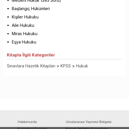
Medeni Hukuk (393 Soru)
Başlangıç Hükümleri
Kişiler Hukuku
Aile Hukuku
Miras Hukuku
Eşya Hukuku
Kitapla
İlgili Kategoriler
Sınavlara Hazırlık Kitapları
>
KPSS
>
Hukuk
Hakkımızda
Uluslararası Yayınevi Belgesi
Kaynakça Dosyası
Kişisel Verilerin Korunması