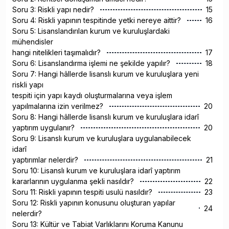
Soru 3: Riskli yapı nedir?
15
Soru 4: Riskli yapının tespitinde yetki nereye aittir?
16
Soru 5: Lisanslandırılan kurum ve kuruluşlardaki
mühendisler
hangi nitelikleri taşımalıdır?
17
Soru 6: Lisanslandırma işlemi ne şekilde yapılır?
18
Soru 7: Hangi hâllerde lisanslı kurum ve kuruluşlara yeni
riskli yapı
tespiti için yapı kaydı oluşturmalarına veya işlem
yapılmalarına izin verilmez?
20
Soru 8: Hangi hâllerde lisanslı kurum ve kuruluşlara idarî
yaptırım uygulanır?
20
Soru 9: Lisanslı kurum ve kuruluşlara uygulanabilecek
idarî
yaptırımlar nelerdir?
21
Soru 10: Lisanslı kurum ve kuruluşlara idarî yaptırım
kararlarının uygulanma şekli nasıldır?
22
Soru 11: Riskli yapının tespiti usulü nasıldır?
23
Soru 12: Riskli yapının konusunu oluşturan yapılar
24
nelerdir?
Soru 13: Kültür ve Tabiat Varlıklarını Koruma Kanunu