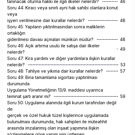
tanınacak oturma hakkı ile ilgili ilkeler nelerdir?
46
Soru 44: Kiracı veya sınırlı ayni hak sahibi olanlara konut
veya
işyeri verilmesine dair kurallar nelerdir?
48
Soru 45: Yapıların yıktırılmasından sonra maliklerin
ortaklığın
giderilmesi davası açmaları mümkün müdür?
48
Soru 46: Açık artırma usulü ile satışa dair ilkeler
49
nelerdir?
Soru 47: Kira yardımı ve diğer yardımlara ilişkin kurallar
nelerdir?
53
Soru 48: Tahliye ve yıkıma dair kurallar nelerdir?
57
Soru 49: Bina tamamlama sigortası yaptırılması
durumunda
Uygulama Yönetmeliğinin 13/9. maddesi uyarınca
teminat şartı aranır mı?
59
Soru 50: Uygulama alanında ilgili kurum tarafından değil
de
gerçek ve özel hukuk tüzel kişilerince uygulamada
bulunulması durumunda, hak sahipleri ile müteahhit
arasında imzalanmış olan inşaat yapımına ilişkin
sözleşmelere göre yapım işini üstlenen