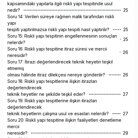
kapsamındaki yapılarla ilgili riskli yapı tespitinde usul
nedir?
25
Soru 14: Verilen süreye rağmen malik tarafından riskli
yapı
tespiti yaptırılmazsa riskli yapı tespiti nasıl yaptırılır?
25
Soru 15: Riskli yapı tespitinin engellenmesinin sonuçları
25
nelerdir?
Soru 16: Riskli yapı tespitine itiraz süresi ve mercii
26
neresidir?
Soru 17: İtirazı değerlendirecek teknik heyetin teşkil
etmemiş
olması hâlinde itiraz dilekçesi nereye gönderilir?
26
Soru 18: Riskli yapı tespitlerine ilişkin itirazları
değerlendirecek
teknik heyetler ne şekilde teşkil eder?
27
Soru 19: Riskli yapı tespitlerine ilişkin itirazları
değerlendirecek
teknik heyetlerin çalışma usul ve esasları nelerdir?
27
Soru 20: Riskli yapı tespitine ilişkin faaliyetleri denetleme
mercii
neresidir?
29