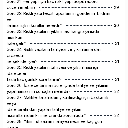
Soru 21: Her yapı için kaç riskli yapı tespit raporu
düzenlenebilir?
29
Soru 22: Riskli yapı tespit raporlarının gönderim, bildirim
ve
ilanına ilişkin kurallar nelerdir?
30
Soru 23: Riskli yapıların yıktırılması hangi aşamada
mümkün
hale gelir?
31
Soru 24: Riskli yapıların tahliyesi ve yıkımlarına dair
prosedür
ne şekilde işler?
31
Soru 25: Riskli yapıların tahliyesi ve yıktırılması için
idarece en
fazla kaç günlük süre tanınır?
31
Soru 26: İdarece tanınan süre içinde tahliye ve yıkımın
yapılmamasının sonuçları nelerdir?
32
Soru 27: Malikler tarafından yıktırılmadığı için başkanlık
veya
idare tarafından yapılan tahliye ve yıkım
masraflarından kim ne oranda sorumludur?
32
Soru 28: Yıkım ruhsatının mahiyeti nedir ve kaç gün
içinde