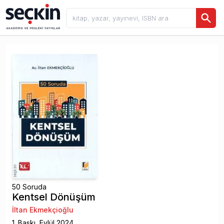
50 Soruda
Kentsel Dönüşüm
İltan Ekmekçioğlu
1
. Baskı,
Eylül
2024