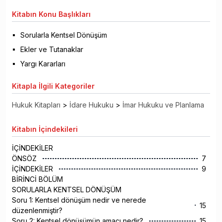
Kitabın
Konu Başlıkları
Sorularla Kentsel Dönüşüm
Ekler ve Tutanaklar
Yargı Kararları
Kitapla
İlgili Kategoriler
Hukuk Kitapları
>
İdare Hukuku
>
İmar Hukuku ve Planlama
Kitabın
İçindekileri
İÇİNDEKİLER
ÖNSÖZ
7
İÇİNDEKİLER
9
BİRİNCİ BÖLÜM
SORULARLA KENTSEL DÖNÜŞÜM
Soru 1: Kentsel dönüşüm nedir ve nerede
15
düzenlenmiştir?
Soru 2: Kentsel dönüşümün amacı nedir?
15