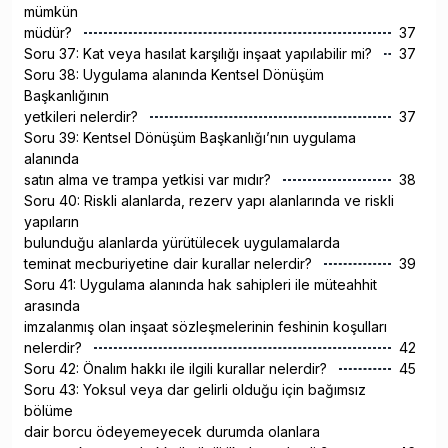
mümkün
müdür?
37
Soru 37: Kat veya hasılat karşılığı inşaat yapılabilir mi?
37
Soru 38: Uygulama alanında Kentsel Dönüşüm
Başkanlığının
yetkileri nelerdir?
37
Soru 39: Kentsel Dönüşüm Başkanlığı’nın uygulama
alanında
satın alma ve trampa yetkisi var mıdır?
38
Soru 40: Riskli alanlarda, rezerv yapı alanlarında ve riskli
yapıların
bulunduğu alanlarda yürütülecek uygulamalarda
teminat mecburiyetine dair kurallar nelerdir?
39
Soru 41: Uygulama alanında hak sahipleri ile müteahhit
arasında
imzalanmış olan inşaat sözleşmelerinin feshinin koşulları
nelerdir?
42
Soru 42: Önalım hakkı ile ilgili kurallar nelerdir?
45
Soru 43: Yoksul veya dar gelirli olduğu için bağımsız
bölüme
dair borcu ödeyemeyecek durumda olanlara