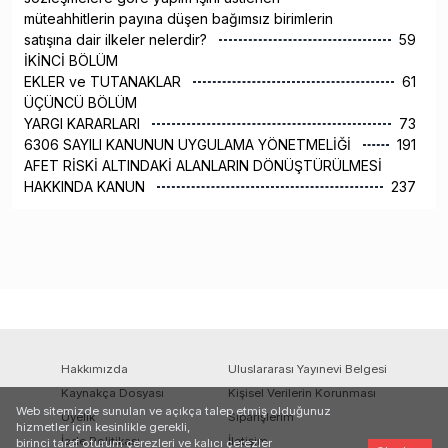
müteahhitlerin payına düşen bağımsız birimlerin
satışına dair ilkeler nelerdir?
59
İKİNCİ BÖLÜM
EKLER ve TUTANAKLAR
61
ÜÇÜNCÜ BÖLÜM
YARGI KARARLARI
73
6306 SAYILI KANUNUN UYGULAMA YÖNETMELİĞİ
191
AFET RİSKİ ALTINDAKİ ALANLARIN DÖNÜŞTÜRÜLMESİ
HAKKINDA KANUN
237
Hakkımızda
Uluslararası Yayınevi Belgesi
Kaynakça Dosyası
Kişisel Verilerin Korunması
Web sitemizde sunulan ve açıkça talep etmiş olduğunuz
Üyelik
Siparişlerim
hizmetler için kesinlikle gerekli,
İade Politikası
İletişim
birinci taraf oturum çerezleri ve kalıcı çerezler