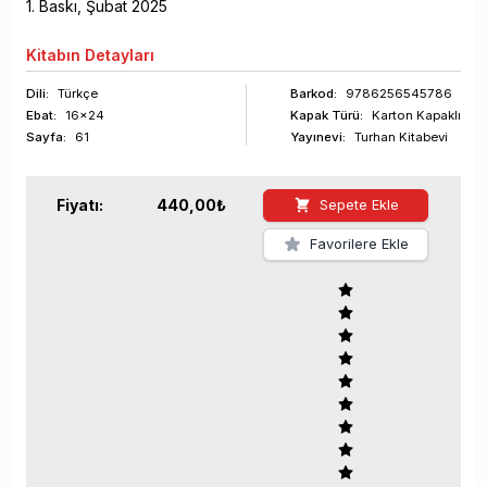
1
. Baskı,
Şubat
2025
Kitabın
Detayları
Dili:
Türkçe
Barkod
:
9786256545786
Ebat:
16x24
Kapak Türü:
Karton Kapaklı
Sayfa
:
61
Yayınevi:
Turhan Kitabevi
Fiyatı:
440,00
₺
Sepete Ekle
Favorilere Ekle