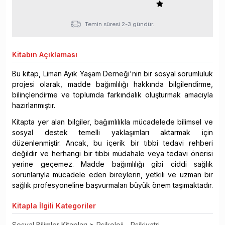
Temin süresi 2-3 gündür.
Kitabın
Açıklaması
Bu kitap, Liman Ayık Yaşam Derneği'nin bir sosyal sorumluluk
projesi olarak, madde bağımlılığı hakkında bilgilendirme,
bilinçlendirme ve toplumda farkındalık oluşturmak amacıyla
hazırlanmıştır.
Kitapta yer alan bilgiler, bağımlılıkla mücadelede bilimsel ve
sosyal destek temelli yaklaşımları aktarmak için
düzenlenmiştir. Ancak, bu içerik bir tıbbi tedavi rehberi
değildir ve herhangi bir tıbbi müdahale veya tedavi önerisi
yerine geçemez. Madde bağımlılığı gibi ciddi sağlık
sorunlarıyla mücadele eden bireylerin, yetkili ve uzman bir
sağlık profesyoneline başvurmaları büyük önem taşımaktadır.
Kitapla
İlgili Kategoriler
Sosyal Bilimler Kitapları
>
Psikoloji - Psikiyatri