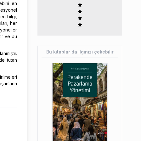
ebini en
fesyonel
len bilgi,
arı; her
yoneller
tır ve bu
Bu kitaplar da ilginizi çekebilir
anmıştır.
nde tutan
ilmeleri
şanların