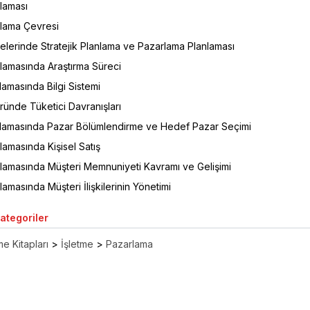
laması
lama Çevresi
elerinde Stratejik Planlama ve Pazarlama Planlaması
lamasında Araştırma Süreci
amasında Bilgi Sistemi
ründe Tüketici Davranışları
lamasında Pazar Bölümlendirme ve Hedef Pazar Seçimi
amasında Kişisel Satış
lamasında Müşteri Memnuniyeti Kavramı ve Gelişimi
amasında Müşteri İlişkilerinin Yönetimi
Kategoriler
e Kitapları
>
İşletme
>
Pazarlama