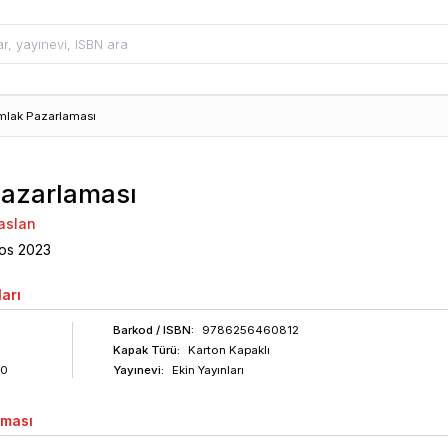
mlak Pazarlaması
azarlaması
aslan
os
2023
arı
Barkod
/ ISBN
:
9786256460812
Kapak Türü:
Karton Kapaklı
30
Yayınevi:
Ekin Yayınları
aması