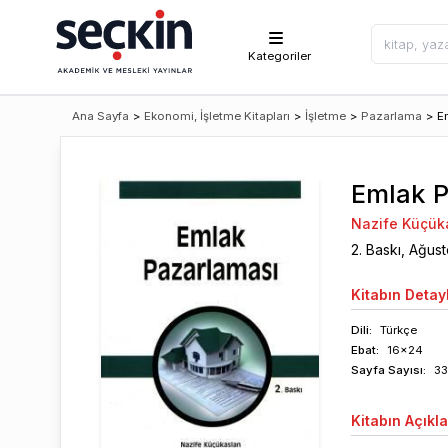
Kategoriler
Ana Sayfa
>
Ekonomi, İşletme Kitapları
>
İşletme
>
Pazarlama
>
E
Emlak P
Nazife Küçük
2
. Baskı,
Ağust
Kitabın
Detayl
Dili:
Türkçe
Ebat:
16x24
Sayfa
Sayısı
:
3
Kitabın
Açıkl