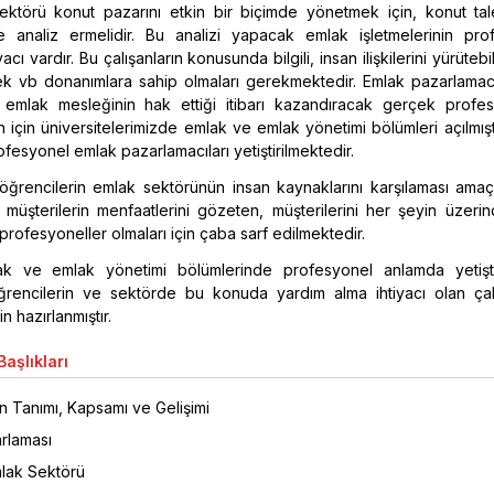
ektörü konut pazarını etkin bir biçimde yönetmek için, konut tal
 analiz ermelidir. Bu analizi yapacak emlak işletmelerinin pro
yacı vardır. Bu çalışanların konusunda bilgili, insan ilişkilerini yürütebi
k vb donanımlara sahip olmaları gerekmektedir. Emlak pazarlamacıl
mlak mesleğinin hak ettiği itibarı kazandıracak gerçek profes
un için üniversitelerimizde emlak ve emlak yönetimi bölümleri açılmış
fesyonel emlak pazarlamacıları yetiştirilmektedir.
u öğrencilerin emlak sektörünün insan kaynaklarını karşılaması amaçl
 müşterilerin menfaatlerini gözeten, müşterilerini her şeyin üzeri
profesyoneller olmaları için çaba sarf edilmektedir.
k ve emlak yönetimi bölümlerinde profesyonel anlamda yetiştir
rencilerin ve sektörde bu konuda yardım alma ihtiyacı olan çalı
n hazırlanmıştır.
aşlıkları
n Tanımı, Kapsamı ve Gelişimi
rlaması
lak Sektörü