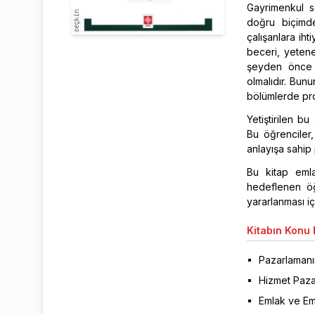
Gayrimenkul s
doğru biçimde
çalışanlara ihti
beceri, yetene
şeyden önce e
olmalıdır. Bun
bölümlerde pro
Yetiştirilen b
Bu öğrenciler,
anlayışa sahip 
Bu kitap emla
hedeflenen öğ
yararlanması içi
Kitabın
Konu B
Pazarlamanı
Hizmet Paza
Emlak ve Em