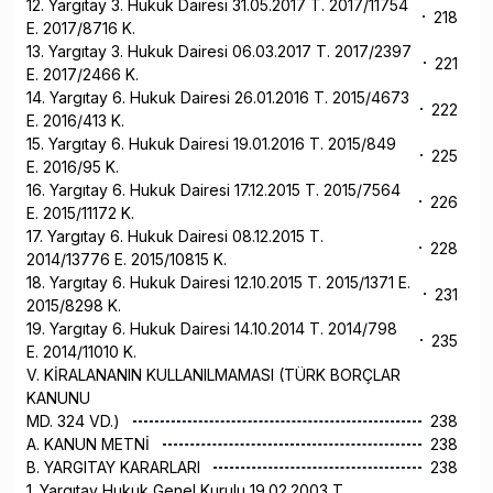
12. Yargıtay 3. Hukuk Dairesi 31.05.2017 T. 2017/11754
218
E. 2017/8716 K.
13. Yargıtay 3. Hukuk Dairesi 06.03.2017 T. 2017/2397
221
E. 2017/2466 K.
14. Yargıtay 6. Hukuk Dairesi 26.01.2016 T. 2015/4673
222
E. 2016/413 K.
15. Yargıtay 6. Hukuk Dairesi 19.01.2016 T. 2015/849
225
E. 2016/95 K.
16. Yargıtay 6. Hukuk Dairesi 17.12.2015 T. 2015/7564
226
E. 2015/11172 K.
17. Yargıtay 6. Hukuk Dairesi 08.12.2015 T.
228
2014/13776 E. 2015/10815 K.
18. Yargıtay 6. Hukuk Dairesi 12.10.2015 T. 2015/1371 E.
231
2015/8298 K.
19. Yargıtay 6. Hukuk Dairesi 14.10.2014 T. 2014/798
235
E. 2014/11010 K.
V. KİRALANANIN KULLANILMAMASI (TÜRK BORÇLAR
KANUNU
MD. 324 VD.)
238
A. KANUN METNİ
238
B. YARGITAY KARARLARI
238
1. Yargıtay Hukuk Genel Kurulu 19.02.2003 T.