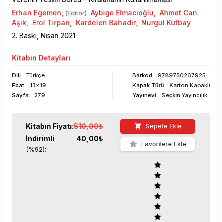
Erhan Egemen
,
Aybige Elmacıoğlu
,
Ahmet Can
(Editör)
Aşık
,
Erol Tırpan
,
Kardelen Bahadır
,
Nurgül Kutbay
2
. Baskı,
Nisan
2021
Kitabın
Detayları
Dili:
Türkçe
Barkod
:
9789750267925
Ebat:
13x19
Kapak Türü:
Karton Kapaklı
Sayfa
:
279
Yayınevi:
Seçkin Yayıncılık
Kitabın
Fiyatı:
510,00
₺
Sepete Ekle
İndirimli
40,00
₺
Favorilere Ekle
:
(%
92
)