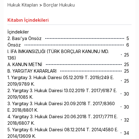
Hukuk Kitapları
>
Borçlar Hukuku
Kitabın
İçindekileri
İçindekiler
2. Bası'ya Önsöz
5
Önsöz
6
I. İFA İMKANSIZLIĞI (TÜRK BORÇLAR KANUNU MD.
25
136)
A. KANUN METNİ
25
B. YARGITAY KARARLARI
25
1. Yargıtay 3. Hukuk Dairesi 05.12.2019 T. 2019/249 E.
25
2019/9789 K.
2. Yargıtay 3. Hukuk Dairesi 13.02.2019 T. 2017/6187 E.
30
2019/1085 K.
3. Yargıtay 3. Hukuk Dairesi 20.09.2018 T. 2017/8360
30
E. 2018/8801 K.
4. Yargıtay 3. Hukuk Dairesi 20.06.2018 T. 2017/7711 E.
32
2018/6807 K.
5. Yargıtay 6. Hukuk Dairesi 08.12.2014 T. 2014/4580 E.
34
2014/13609 K.