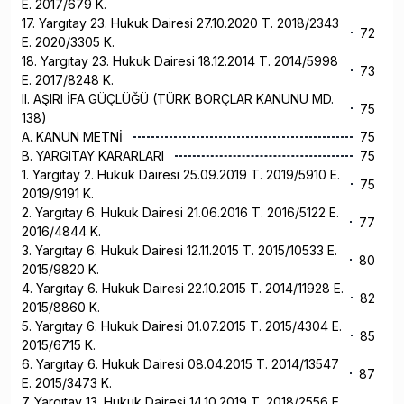
E. 2017/679 K.
17. Yargıtay 23. Hukuk Dairesi 27.10.2020 T. 2018/2343
72
E. 2020/3305 K.
18. Yargıtay 23. Hukuk Dairesi 18.12.2014 T. 2014/5998
73
E. 2017/8248 K.
II. AŞIRI İFA GÜÇLÜĞÜ (TÜRK BORÇLAR KANUNU MD.
75
138)
A. KANUN METNİ
75
B. YARGITAY KARARLARI
75
1. Yargıtay 2. Hukuk Dairesi 25.09.2019 T. 2019/5910 E.
75
2019/9191 K.
2. Yargıtay 6. Hukuk Dairesi 21.06.2016 T. 2016/5122 E.
77
2016/4844 K.
3. Yargıtay 6. Hukuk Dairesi 12.11.2015 T. 2015/10533 E.
80
2015/9820 K.
4. Yargıtay 6. Hukuk Dairesi 22.10.2015 T. 2014/11928 E.
82
2015/8860 K.
5. Yargıtay 6. Hukuk Dairesi 01.07.2015 T. 2015/4304 E.
85
2015/6715 K.
6. Yargıtay 6. Hukuk Dairesi 08.04.2015 T. 2014/13547
87
E. 2015/3473 K.
7. Yargıtay 13. Hukuk Dairesi 14.10.2019 T. 2018/2556 E.