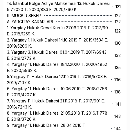
18. İstanbul Bölge Adliye Mahkemesi 13. Hukuk Dairesi
121
9.7.2020 T. 2020/883 E. 2020/760 K.
III. MÜCBİR SEBEP
122
A. YARGITAY KARARLARI
122
1. Yargıtay Hukuk Genel Kurulu 27.06.2018 T. 2017/90
122
E. 2018/1259 K.
2. Yargıtay 1. Hukuk Dairesi 14.10.2019 T. 2019/3534 E.
130
2019/5206 K.
3. Yargıtay 3. Hukuk Dairesi 01.04.2019 T. 2017/6943
132
E. 2019/2772 K.
4. Yargıtay 11. Hukuk Dairesi 18.12.2020 T. 2020/4852
135
E. 2020/5962 K.
5.Yargıtay 11. Hukuk Dairesi 12.11.2019 T. 2018/5703 E.
136
2019/7107 K.
6. Yargıtay 11. Hukuk Dairesi 10.06.2019 T. 2018/2756
138
E. 2019/4207 K.
7. Yargıtay 11. Hukuk Dairesi 21.11.2018 T. 2017/901 E.
141
2018/7243 K.
8. Yargıtay 11. Hukuk Dairesi 21.05.2018 T. 2016/11778
143
E. 2018/3726 K.
9. Yargıtay 11. Hukuk Dairesi 28.04.2016 T.
144