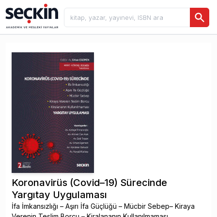
Koronavirüs (Covid–19) Sürecinde
Yargıtay Uygulaması
İfa İmkansızlığı – Aşırı İfa Güçlüğü – Mücbir Sebep– Kiraya
Verenin Teslim Borcu – Kiralananın Kullanılmaması