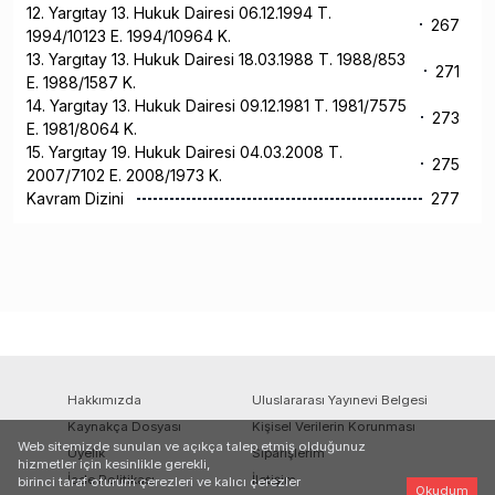
12. Yargıtay 13. Hukuk Dairesi 06.12.1994 T.
267
1994/10123 E. 1994/10964 K.
13. Yargıtay 13. Hukuk Dairesi 18.03.1988 T. 1988/853
271
E. 1988/1587 K.
14. Yargıtay 13. Hukuk Dairesi 09.12.1981 T. 1981/7575
273
E. 1981/8064 K.
15. Yargıtay 19. Hukuk Dairesi 04.03.2008 T.
275
2007/7102 E. 2008/1973 K.
Kavram Dizini
277
Hakkımızda
Uluslararası Yayınevi Belgesi
Kaynakça Dosyası
Kişisel Verilerin Korunması
Web sitemizde sunulan ve açıkça talep etmiş olduğunuz
Üyelik
Siparişlerim
hizmetler için kesinlikle gerekli,
İade Politikası
İletişim
birinci taraf oturum çerezleri ve kalıcı çerezler
Okudum