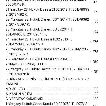
169
2020/1715 K.
21. Yargıtay 23. Hukuk Dairesi 21.02.2018 T. 2015/8999
171
E. 2018/492 K.
22. Yargıtay 23. Hukuk Dairesi 06.11.2017 T. 2015/8382
172
E. 2017/3097 K.
23. Yargıtay 23. Hukuk Dairesi 06.07.2017 T.
174
2015/9406 E. 2017/2044 K.
24. Yargıtay 23. Hukuk Dairesi 11.02.2016 T.
176
2015/7538 E. 2016/719 K.
25. Yargıtay 23. Hukuk Dairesi 17.12.2015 T. 2014/5235
178
E. 2015/8202 K.
26. Yargıtay 23. Hukuk Dairesi 17.12.2014 T.
180
2014/4937 E. 2014/8193 K.
27. Yargıtay 23. Hukuk Dairesi 27.05.2014 T. 2014/1233
181
E. 2014/4078 K.
IV. KİRAYA VERENİN TESLİM BORCU (TÜRK BORÇLAR
KANUNU
MD. 301 VD.)
183
A. KANUN METNİ
183
B. YARGITAY KARARLARI
183
1. Yargıtay Hukuk Genel Kurulu 30.03.1979 T. 1977/13–