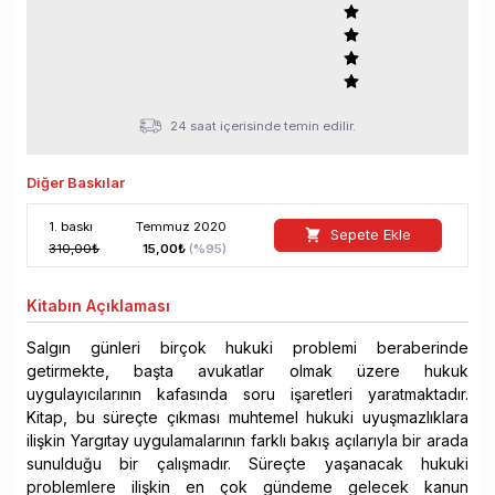
24 saat içerisinde temin edilir.
Diğer Baskılar
1
. baskı
Temmuz
2020
Sepete Ekle
310,00
₺
15,00
₺
(%
95
)
Kitabın
Açıklaması
Salgın günleri birçok hukuki problemi beraberinde
getirmekte, başta avukatlar olmak üzere hukuk
uygulayıcılarının kafasında soru işaretleri yaratmaktadır.
Kitap, bu süreçte çıkması muhtemel hukuki uyuşmazlıklara
ilişkin Yargıtay uygulamalarının farklı bakış açılarıyla bir arada
sunulduğu bir çalışmadır. Süreçte yaşanacak hukuki
problemlere ilişkin en çok gündeme gelecek kanun