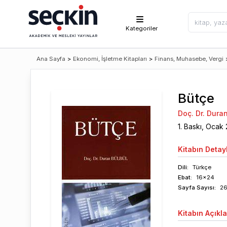
Kategoriler
Ana Sayfa
>
Ekonomi, İşletme Kitapları
>
Finans, Muhasebe, Vergi
Bütçe
Doç. Dr. Dura
1
. Baskı,
Ocak
Kitabın
Detayl
Dili:
Türkçe
Ebat:
16x24
Sayfa
Sayısı
:
2
Kitabın
Açıkl