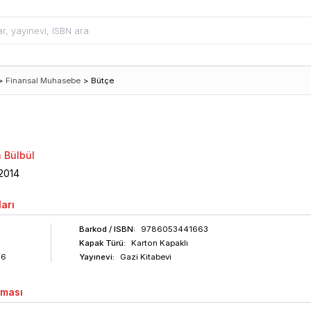
>
Finansal Muhasebe
>
Bütçe
n Bülbül
2014
arı
Barkod
/ ISBN
:
9786053441663
Kapak Türü:
Karton Kapaklı
66
Yayınevi:
Gazi Kitabevi
aması