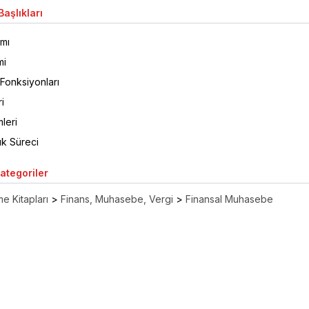
aşlıkları
mı
mi
 Fonksiyonları
i
leri
ık Süreci
Kategoriler
e Kitapları
>
Finans, Muhasebe, Vergi
>
Finansal Muhasebe