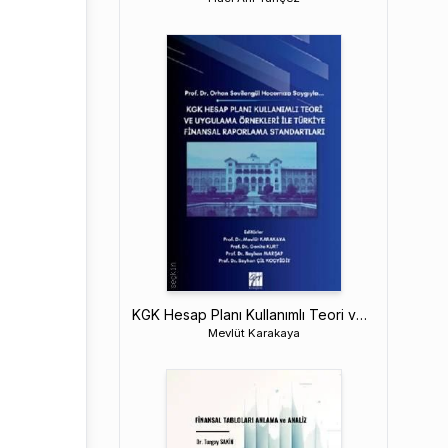
KGK Hesap Planı Kullanımlı Teori ve Uygulama Örnekleri İle Türkiye Finansal Raporlama Standartları
Mevlüt Karakaya