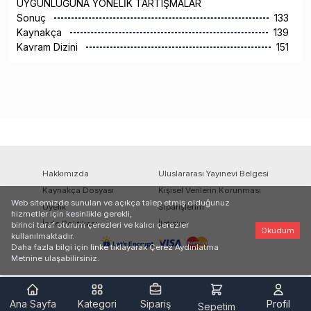
UYGUNLUĞUNA YÖNELİK TARTIŞMALAR
Sonuç
133
Kaynakça
139
Kavram Dizini
151
Hakkımızda
Uluslararası Yayınevi Belgesi
Kaynakça Dosyası
Kişisel Verilerin Korunması
Web sitemizde sunulan ve açıkça talep etmiş olduğunuz
Üyelik
Siparişlerim
hizmetler için kesinlikle gerekli,
İade Politikası
İletişim
birinci taraf oturum çerezleri ve kalıcı çerezler
Okudum
kullanılmaktadır.
Daha fazla bilgi için
linke
tıklayarak Çerez Aydınlatma
Metnine ulaşabilirsiniz.
Ana Sayfa
Kategori
Sipariş
Profil
Sepetim