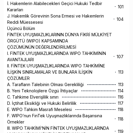
İ. Hakemlerin Alabilecekleri Geçici Hukuki Tedbir
101
Kararları
J. Hakemlik Görevinin Sona Ermesi ve Hakemlerin
104
Reddi Müessesesi
Üçüncü Bölüm
FİNTEK UYUŞMAZLIKLARININ DÜNYA FİKRİ MÜLKİYET
ÖRGÜTÜ (WIPO) KAPSAMINDA
ÇÖZÜMÜNÜN DEĞERLENDİRİLMESİ
I. FİNTEK UYUŞMAZLIKLARINDA WIPO TAHKİMİNİN
107
AVANTAJLARI
II. FİNTEK UYUŞMAZLIKLARINDA WIPO TAHKİMİNE
İLİŞKİN SINIRLAMALAR VE BUNLARA İLİŞKİN
113
ÇÖZÜMLER
A. Tarafların Talebinin Olması Gerekliliği
113
B. Yeni Teknolojilere Özgü İhtiyaçlar
114
C. Tahkime Elverişlilik sınırı
116
D. İçtihat Eksikliği ve Hukuki Belirlilik
117
E. WIPO Tahkim Masrafı Meselesi
118
F. WIPO’nun FinTek Uyuşmazlıklarında Başarısına
118
Örnekler
III. WIPO TAHKİMİ’NİN FİNTEK UYUŞMAZLIKLARINDA
119