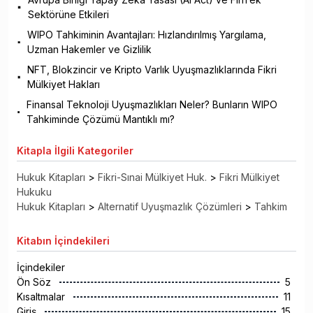
Sektörüne Etkileri
WIPO Tahkiminin Avantajları: Hızlandırılmış Yargılama,
Uzman Hakemler ve Gizlilik
NFT, Blokzincir ve Kripto Varlık Uyuşmazlıklarında Fikri
Mülkiyet Hakları
Finansal Teknoloji Uyuşmazlıkları Neler? Bunların WIPO
Tahkiminde Çözümü Mantıklı mı?
Kitapla
İlgili Kategoriler
Hukuk Kitapları
>
Fikri-Sınai Mülkiyet Huk.
>
Fikri Mülkiyet
Hukuku
Hukuk Kitapları
>
Alternatif Uyuşmazlık Çözümleri
>
Tahkim
Kitabın
İçindekileri
İçindekiler
Ön Söz
5
Kısaltmalar
11
Giriş
15