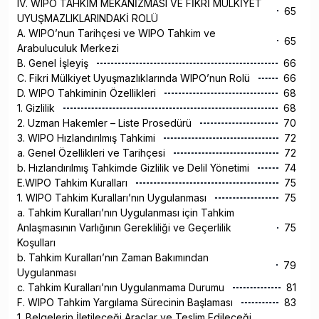
IV. WIPO TAHKİM MEKANİZMASI VE FİKRİ MÜLKİYET
65
UYUŞMAZLIKLARINDAKİ ROLÜ
A. WIPO’nun Tarihçesi ve WIPO Tahkim ve
65
Arabuluculuk Merkezi
B. Genel İşleyiş
66
C. Fikri Mülkiyet Uyuşmazlıklarında WIPO’nun Rolü
66
D. WIPO Tahkiminin Özellikleri
68
1. Gizlilik
68
2. Uzman Hakemler – Liste Prosedürü
70
3. WIPO Hızlandırılmış Tahkimi
72
a. Genel Özellikleri ve Tarihçesi
72
b. Hızlandırılmış Tahkimde Gizlilik ve Delil Yönetimi
74
E.WIPO Tahkim Kuralları
75
1. WIPO Tahkim Kuralları’nın Uygulanması
75
a. Tahkim Kuralları’nın Uygulanması için Tahkim
Anlaşmasının Varlığının Gerekliliği ve Geçerlilik
75
Koşulları
b. Tahkim Kuralları’nın Zaman Bakımından
79
Uygulanması
c. Tahkim Kuralları’nın Uygulanmama Durumu
81
F. WIPO Tahkim Yargılama Sürecinin Başlaması
83
1. Belgelerin İletileceği Araçlar ve Teslim Edileceği