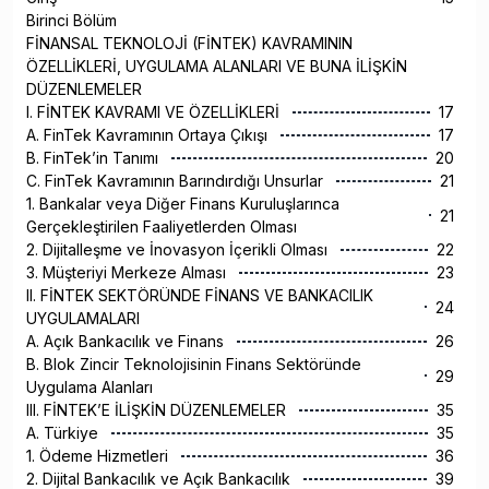
Birinci Bölüm
FİNANSAL TEKNOLOJİ (FİNTEK) KAVRAMININ
ÖZELLİKLERİ, UYGULAMA ALANLARI VE BUNA İLİŞKİN
DÜZENLEMELER
I. FİNTEK KAVRAMI VE ÖZELLİKLERİ
17
A. FinTek Kavramının Ortaya Çıkışı
17
B. FinTek’in Tanımı
20
C. FinTek Kavramının Barındırdığı Unsurlar
21
1. Bankalar veya Diğer Finans Kuruluşlarınca
21
Gerçekleştirilen Faaliyetlerden Olması
2. Dijitalleşme ve İnovasyon İçerikli Olması
22
3. Müşteriyi Merkeze Alması
23
II. FİNTEK SEKTÖRÜNDE FİNANS VE BANKACILIK
24
UYGULAMALARI
A. Açık Bankacılık ve Finans
26
B. Blok Zincir Teknolojisinin Finans Sektöründe
29
Uygulama Alanları
III. FİNTEK’E İLİŞKİN DÜZENLEMELER
35
A. Türkiye
35
1. Ödeme Hizmetleri
36
2. Dijital Bankacılık ve Açık Bankacılık
39