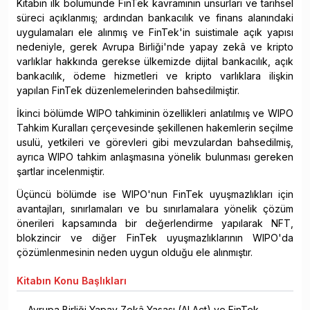
Kitabın ilk bölümünde FinTek kavramının unsurları ve tarihsel
süreci açıklanmış; ardından bankacılık ve finans alanındaki
uygulamaları ele alınmış ve FinTek'in suistimale açık yapısı
nedeniyle, gerek Avrupa Birliği'nde yapay zekâ ve kripto
varlıklar hakkında gerekse ülkemizde dijital bankacılık, açık
bankacılık, ödeme hizmetleri ve kripto varlıklara ilişkin
yapılan FinTek düzenlemelerinden bahsedilmiştir.
İkinci bölümde WIPO tahkiminin özellikleri anlatılmış ve WIPO
Tahkim Kuralları çerçevesinde şekillenen hakemlerin seçilme
usulü, yetkileri ve görevleri gibi mevzulardan bahsedilmiş,
ayrıca WIPO tahkim anlaşmasına yönelik bulunması gereken
şartlar incelenmiştir.
Üçüncü bölümde ise WIPO'nun FinTek uyuşmazlıkları için
avantajları, sınırlamaları ve bu sınırlamalara yönelik çözüm
önerileri kapsamında bir değerlendirme yapılarak NFT,
blokzincir ve diğer FinTek uyuşmazlıklarının WIPO'da
çözümlenmesinin neden uygun olduğu ele alınmıştır.
Kitabın
Konu Başlıkları
Avrupa Birliği Yapay Zekâ Yasası (AI Act) ve FinTek