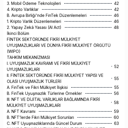
3. Mobil Ödeme Teknolojileri
42
4. Kripto Varlıklar
42
B. Avrupa Birliği'nde FinTek Düzenlemeleri
46
1. Kripto Varlık Düzenlemeleri
46
2. Yapay Zekâ Yasası (AI Act)
48
İkinci Bölüm
FİNTEK SEKTÖRÜNDE FİKRİ MÜLKİYET
UYUŞMAZLIKLARI VE DÜNYA FİKRİ MÜLKİYET ÖRGÜTÜ
(WIPO)
TAHKİM MEKANİZMASI
I. UYUŞMAZLIK KAVRAMI VE FİKRİ MÜLKİYET
52
UYUŞMAZLIKLARI
II. FİNTEK SEKTÖRÜNDE FİKRİ MÜLKİYET YAPISI VE
55
OLASI UYUŞMAZLIK TÜRLERİ
A. FinTek ve Fikri Mülkiyet İlişkisi
55
B. FinTek Uyuşmazlık Türlerine Örnekler
56
III. NFT VE DİJİTAL VARLIKLAR BAĞLAMINDA FİKRİ
58
MÜLKİYET UYUŞMAZLIKLARI
A. NFT Kavramı
59
B. NFT’lerde Fikri Mülkiyet Sorunları
60
C. NFT Uyuşmazlıklarında Güncel Durum
63