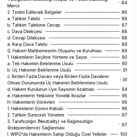
84
Mercii
2. Teslim Edilecek Belgeler
86
a. Tahkim Talebi
86
b. Tahkim Talebine Cevap
87
c. Dava Dilekçesi
88
d. Cevap Dilekçesi
88
e. Karşı Dava Talebi
89
G. Hakem Mahkemesinin Oluşumu ve Kurulması
89
1. Hakemlerin Seçilme Yöntemi ve Sayısı
90
a. Tek Hakemin Belirlenme Usulü
90
b. Üç Hakemin Belirlenme Usulü
91
c. Birden Fazla Davacı veya Birden Fazla Davalının
91
Olması Durumunda Üç Hakemin Belirlenmesi Usulü
d. Hakem Kurulunun Üye Sayısının Azalması
94
e. Hakemlerin Yetkisine Yönelik İtirazlar
96
H. Hakemlerin Görevleri
96
1. Hakemlerin Görevi Kabulü
96
2. Tahkim Sürecinin Yönetimi
97
3. Tarafsızlığın (Neutrality) ve Bağımsızlığın
97
(Independence) Sağlanması
I. WIPO’da Hakemlerin Sahip Olduğu Özel Yetkiler
100