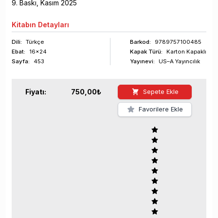
9
. Baskı,
Kasım
2025
Kitabın
Detayları
Dili:
Türkçe
Barkod
:
9789757100485
Ebat:
16x24
Kapak Türü:
Karton Kapaklı
Sayfa
:
453
Yayınevi:
US–A Yayıncılık
Fiyatı:
750,00
₺
Sepete Ekle
Favorilere Ekle