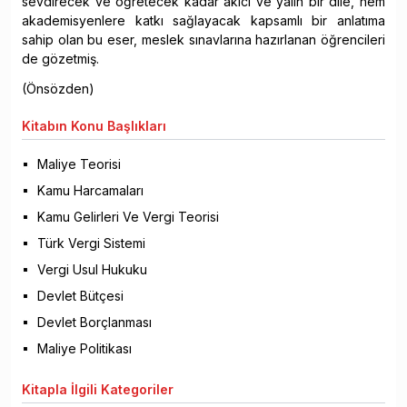
sevdirecek ve öğretecek kadar akıcı ve yalın bir dile, hem
akademisyenlere katkı sağlayacak kapsamlı bir anlatıma
sahip olan bu eser, meslek sınavlarına hazırlanan öğrencileri
de gözetmiş.
(Önsözden)
Kitabın
Konu Başlıkları
Maliye Teorisi
Kamu Harcamaları
Kamu Gelirleri Ve Vergi Teorisi
Türk Vergi Sistemi
Vergi Usul Hukuku
Devlet Bütçesi
Devlet Borçlanması
Maliye Politikası
Kitapla
İlgili Kategoriler