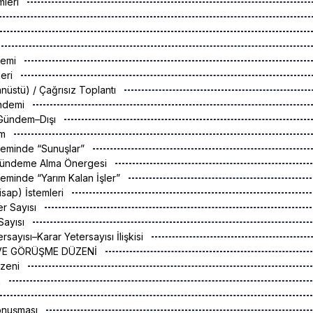
imleri
nemi
leri
ğanüstü) / Çağrısız Toplantı
ündemi
 Gündem–Dışı
em
eminde “Sunuşlar”
Gündeme Alma Önergesi
minde “Yarım Kalan İşler”
isap) İstemleri
er Sayısı
Sayısı
ersayısı–Karar Yetersayısı İlişkisi
 VE GÖRÜŞME DÜZENİ
üzeni
k
onuşması