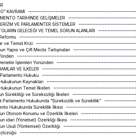
AR
TO” KAVRAMI
LAMENTO TARİHİNDE GELİŞMELER
NTERİZM VE PARLAMENTER SİSTEMLER
TOLARIN GELECEĞİ VE TEMEL SORUN ALANLARI
 Reformu
ar ve Temsil Krizi
un Yapısı ve Çift Meclis Tartışmaları
 Yönden
Denetim İşlemleri Yönünden
RAMLAR VE İLKELER
 Parlamento Hukuku
 Hukukunun Kaynakları
 Hukukunun Temel İlkeleri
n Sürekliliği ve Süreksizliği İlkeleri
alı Parlamento Hukukunda “Süreksizlik ve Süreklilik”
ento Hukukunda Süreklilik İlkesi
nun Otonom Konumu ve Özerklik İlkeleri
n idari (Yönetsel) Özerkliği İlkesi
un Usuli (Yöntemsel) Özerkliği
 İçtüzüğü