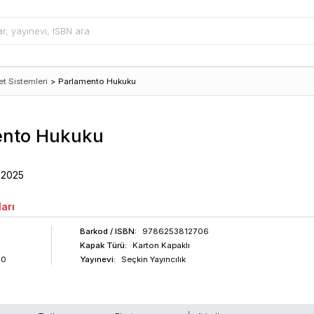
t Sistemleri
>
Parlamento Hukuku
ento Hukuku
2025
arı
Barkod
/ ISBN
:
9786253812706
Kapak Türü:
Karton Kapaklı
60
Yayınevi:
Seçkin Yayıncılık