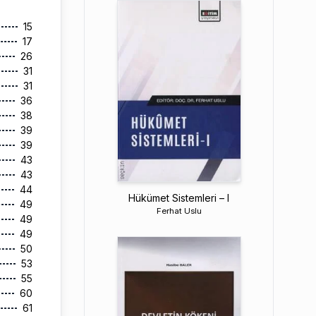
15
17
26
31
31
36
38
39
39
43
43
44
Hükümet Sistemleri – I
49
Ferhat Uslu
49
49
50
53
55
60
61