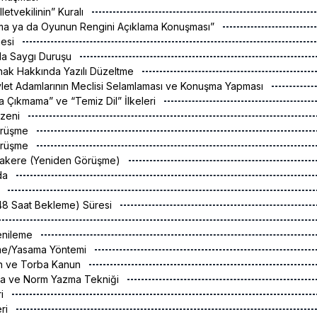
letvekilinin” Kuralı
ma ya da Oyunun Rengini Açıklama Konuşması”
mesi
lda Saygı Duruşu
nak Hakkında Yazılı Düzeltme
vlet Adamlarının Meclisi Selamlaması ve Konuşma Yapması
na Çıkmama” ve “Temiz Dil” İlkeleri
üzeni
Görüşme
Görüşme
üzakere (Yeniden Görüşme)
lda
a
(48 Saat Bekleme) Süresi
enileme
me/Yasama Yöntemi
n ve Torba Kanun
a ve Norm Yazma Tekniği
ri
eri