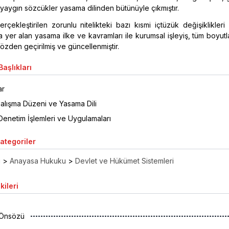
yaygın sözcükler yasama dilinden bütünüyle çıkmıştır.
çekleştirilen zorunlu nitelikteki bazı kısmi içtüzük değişiklikleri 
 yer alan yasama ilke ve kavramları ile kurumsal işleyiş, tüm boyutl
özden geçirilmiş ve güncellenmiştir.
aşlıkları
ar
lışma Düzeni ve Yasama Dili
enetim İşlemleri ve Uygulamaları
Kategoriler
ı
>
Anayasa Hukuku
>
Devlet ve Hükümet Sistemleri
kileri
 Önsözü