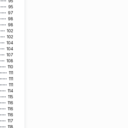
95
95
97
98
98
102
102
104
104
107
108
110
111
111
111
114
115
116
116
116
117
118