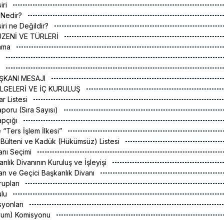
iri
i Nedir?
iri ne Değildir?
ÜZENİ VE TÜRLERİ
lama
a
a
ŞKANI MESAJI
ELGELERİ VE İÇ KURULUŞ
ar Listesi
poru (Sıra Sayısı)
apçığı
 “Ters İşlem İlkesi”
 Bülteni ve Kadük (Hükümsüz) Listesi
nı Seçimi
lık Divanının Kuruluş ve İşleyişi
an ve Geçici Başkanlık Divanı
Grupları
ulu
yonları
Uyum) Komisyonu