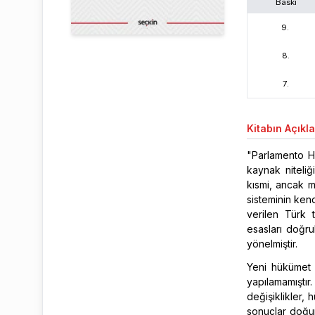
Baskı
9
.
8
.
7
.
Kitabın
Açıkl
"Parlamento Hu
kaynak niteliğ
kısmi, ancak m
sisteminin ken
verilen Türk 
esasları doğrul
yönelmiştir.
Yeni hükümet 
yapılamamıştı
değişiklikler,
sonuçlar doğur