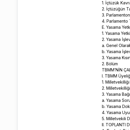
1. İçtüzük Kavr
2. İçtüzüğün T
3. Parlamento
4. Parlamento 
E. Yasama Yetki
1. Yasama Yetk
2. Yasama İşlev
a. Genel Olara
b. Yasama İşlev
3. Yasama Kısın
2. Bölüm
TBMM’NİN ÇAL
I. TBMM Üyeli
1. Milletvekilli
2. Milletvekill
3. Yasama Bağış
a. Yasama So
b. Yasama Dok
4. Yasama Uyu
5. Milletvekili
II. TOPLANTI 