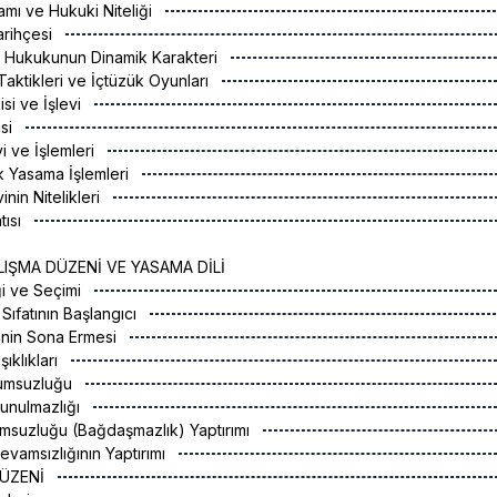
amı ve Hukuki Niteliği
arihçesi
n Hukukunun Dinamik Karakteri
Taktikleri ve İçtüzük Oyunları
si ve İşlevi
isi
i ve İşlemleri
k Yasama İşlemleri
inin Nitelikleri
tısı
IŞMA DÜZENİ VE YASAMA DİLİ
ği ve Seçimi
ği Sıfatının Başlangıcı
iğinin Sona Ermesi
ıklıkları
rumsuzluğu
unulmazlığı
msuzluğu (Bağdaşmazlık) Yaptırımı
 Devamsızlığının Yaptırımı
DÜZENİ