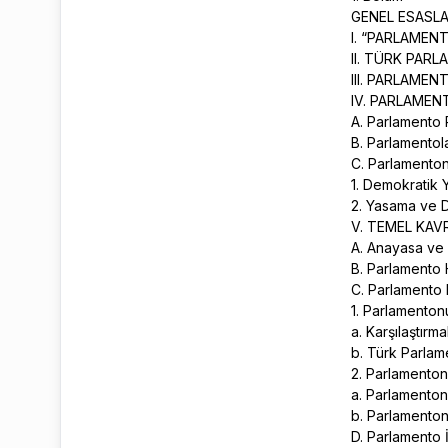
GENEL ESASL
I. “PARLAMEN
II. TÜRK PAR
III. PARLAME
IV. PARLAMEN
A. Parlamento
B. Parlamentol
C. Parlamenton
1. Demokratik
2. Yasama ve 
V. TEMEL KAV
A. Anayasa ve
B. Parlamento
C. Parlamento
1. Parlamentonu
a. Karşılaştırm
b. Türk Parlam
2. Parlamento
a. Parlamentonu
b. Parlamenton
D. Parlamento