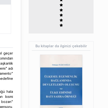
Bu kitaplar da ilginizi çekebilir
nel geçer
kımından
aşkanlık
temi" adı
lamento"
 hedefine
üğü hala
an kısmi
er bozan"
 gensoru,