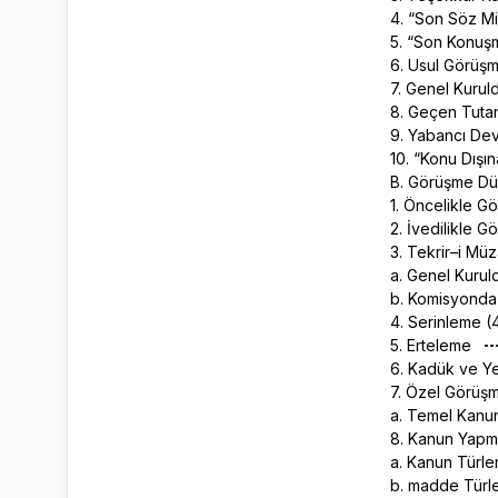
4. “Son Söz Mil
5. “Son Konuş
6. Usul Görüş
7. Genel Kuru
8. Geçen Tuta
9. Yabancı De
10. “Konu Dışı
B. Görüşme D
1. Öncelikle 
2. İvedilikle 
3. Tekrir–i M
a. Genel Kuru
b. Komisyond
4. Serinleme 
5. Erteleme
6. Kadük ve Y
7. Özel Görüş
a. Temel Kanu
8. Kanun Yapm
a. Kanun Türle
b. madde Türl