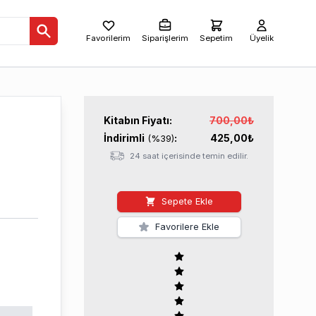
Favorilerim
Siparişlerim
Sepetim
Üyelik
Kitabın
Fiyatı:
700,00
₺
İndirimli
:
425,00
₺
(%
39
)
24 saat içerisinde temin edilir.
Sepete Ekle
Favorilere Ekle