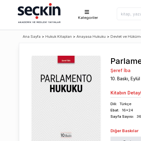
Kategoriler
Ana Sayfa
>
Hukuk Kitapları
>
Anayasa Hukuku
>
Devlet ve Hüküme
Parlam
Şeref İba
10
. Baskı,
Eylül
Kitabın
Detayl
Dili:
Türkçe
Ebat:
16x24
Sayfa
Sayısı
:
3
Diğer Baskılar