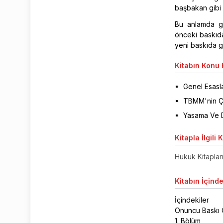
başbakan gibi 
Bu anlamda ger
önceki baskıda
yeni baskıda g
Kitabın
Konu B
Genel Esasl
TBMM'nin Ça
Yasama Ve D
Kitapla
İlgili 
Hukuk Kitaplar
Kitabın
İçinde
İçindekiler
Onuncu Baskı
1. Bölüm