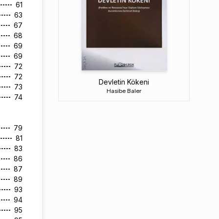
61
63
67
68
69
69
72
72
Devletin Kökeni
73
Hasibe Baler
74
79
81
83
86
87
89
93
94
95