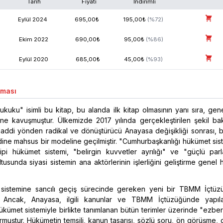
Tarih
Fiyatı
İndirimli
Eylül
2024
695,00
₺
195,00
₺
(%
72
)
Ekim
2022
690,00
₺
95,00
₺
(%
86
)
Eylül
2020
685,00
₺
45,00
₺
(%
93
)
aması
kuku" isimli bu kitap, bu alanda ilk kitap olmasının yanı sıra, ge
ine kavuşmuştur. Ülkemizde 2017 yılında gerçekleştirilen şekil ba
addi yönden radikal ve dönüştürücü Anayasa değişikliği sonrası, b
dine mahsus bir modeline geçilmiştir. "Cumhurbaşkanlığı hükümet sis
tipi hükümet sistemi, "belirgin kuvvetler ayrılığı" ve "güçlü par
tusunda siyasi sistemin ana aktörlerinin işlerliğini geliştirme genel
sistemine sancılı geçiş sürecinde gereken yeni bir TBMM İçtüz
r. Ancak, Anayasa, ilgili kanunlar ve TBMM İçtüzüğünde yapıl
 hükümet sistemiyle birlikte tanımlanan bütün terimler üzerinde "ezb
muştur. Hükümetin temsili, kanun tasarısı, sözlü soru, ön görüşme,