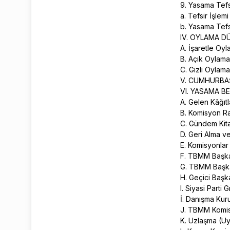
9. Yasama Tefs
a. Tefsir İşlem
b. Yasama Tefs
IV. OYLAMA D
A. İşaretle Oy
B. Açık Oylam
C. Gizli Oylam
V. CUMHURBA
VI. YASAMA B
A. Gelen Kâğıtl
B. Komisyon Ra
C. Gündem Kit
D. Geri Alma ve
E. Komisyonlar
F. TBMM Başka
G. TBMM Başkan
H. Geçici Başk
I. Siyasi Parti 
İ. Danışma Kur
J. TBMM Komis
K. Uzlaşma (