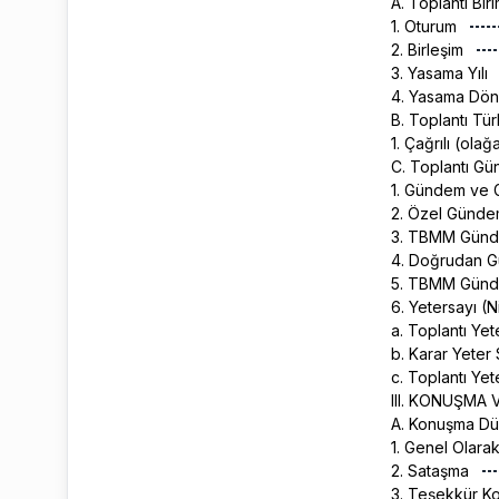
A. Toplantı Bir
1. Oturum
2. Birleşim
3. Yasama Yılı
4. Yasama Dö
B. Toplantı Tür
1. Çağrılı (ola
C. Toplantı G
1. Gündem ve
2. Özel Günd
3. TBMM Günd
4. Doğrudan 
5. TBMM Günde
6. Yetersayı (N
a. Toplantı Yet
b. Karar Yeter 
c. Toplantı Yet
III. KONUŞMA
A. Konuşma D
1. Genel Olara
2. Sataşma
3. Teşekkür K