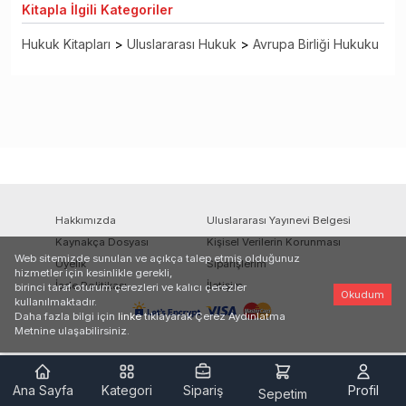
Kitapla
İlgili Kategoriler
Hukuk Kitapları
>
Uluslararası Hukuk
>
Avrupa Birliği Hukuku
Hakkımızda
Uluslararası Yayınevi Belgesi
Kaynakça Dosyası
Kişisel Verilerin Korunması
Web sitemizde sunulan ve açıkça talep etmiş olduğunuz
Üyelik
Siparişlerim
hizmetler için kesinlikle gerekli,
İade Politikası
İletişim
birinci taraf oturum çerezleri ve kalıcı çerezler
Okudum
kullanılmaktadır.
Daha fazla bilgi için
linke
tıklayarak Çerez Aydınlatma
Metnine ulaşabilirsiniz.
Ana Sayfa
Kategori
Sipariş
Profil
Sepetim