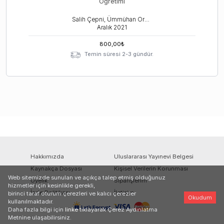
Öğretimi
Salih Çepni, Ümmühan Ormancı
Aralık
2021
800,00
₺
Temin süresi 2-3 gündür.
Hakkımızda
Uluslararası Yayınevi Belgesi
Kaynakça Dosyası
Kişisel Verilerin Korunması
Web sitemizde sunulan ve açıkça talep etmiş olduğunuz
Üyelik
Siparişlerim
hizmetler için kesinlikle gerekli,
İade Politikası
İletişim
birinci taraf oturum çerezleri ve kalıcı çerezler
Okudum
kullanılmaktadır.
Daha fazla bilgi için
linke
tıklayarak Çerez Aydınlatma
Metnine ulaşabilirsiniz.