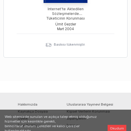
Internet'te Aktedilen
Sözleşmelerde
Tüketicinin Korunması
Ümit Gezder
Mart
2004
Baskısı tükenmiştir.
Hakkımızda
Uluslararası Yayınevi Belgesi
Kaynakça Dosyası
Kişisel Verilerin Korunması
Web sitemizde sunulan ve açıkça talep etmiş olduğunuz
Üyelik
Siparişlerim
hizmetler için kesinlikle gerekli,
İade Politikası
İletişim
birinci taraf oturum çerezleri ve kalıcı çerezler
Okudum
kullanılmaktadır.