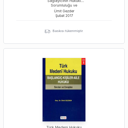
Sağlayıcının Hukuki
Sorumluluğu ve
Sorumluluk Muafiyeti
Ümit Gezder
Şubat
2017
Baskısı tükenmiştir.
Türk Medeni Hukuku