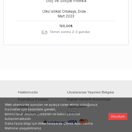
Göç ve Sosyal Politika
Ülkü İstiklal Ortakaya, Didem Koca
Mart
2023
120,00
₺
Temin süresi 2-3 gündür.
Hakkımızda
Uluslararası Yayınevi Belgesi
Kaynakça Dosyası
Kişisel Verilerin Korunması
Web sitemizde sunulan ve açıkça talep etmiş olduğunuz
Üyelik
Siparişlerim
hizmetler için kesinlikle gerekli,
İade Politikası
İletişim
birinci taraf oturum çerezleri ve kalıcı çerezler
Okudum
kullanılmaktadır.
Daha fazla bilgi için
linke
tıklayarak Çerez Aydınlatma
Metnine ulaşabilirsiniz.