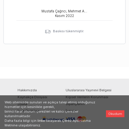
Mustafa Çağrıcı, Mehmet Akif Aydın, Ülfet Görgülü
Kasım
2022
Baskısı tükenmiştir.
Hakkımızda
Uluslararası Yayınevi Belgesi
Kaynakça Dosyası
Kişisel Verilerin Korunması
Web sitemizde sunulan ve açıkça talep etmiş olduğunuz
Üyelik
Siparişlerim
hizmetler için kesinlikle gerekli,
İade Politikası
İletişim
birinci taraf oturum çerezleri ve kalıcı çerezler
Okudum
kullanılmaktadır.
Daha fazla bilgi için
linke
tıklayarak Çerez Aydınlatma
Metnine ulaşabilirsiniz.