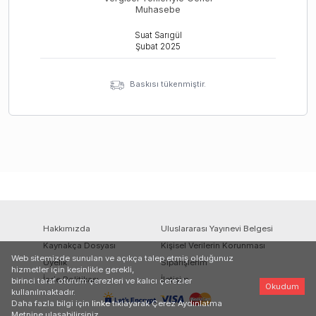
Muhasebe
Suat Sarıgül
Şubat
2025
Baskısı tükenmiştir.
Hakkımızda
Uluslararası Yayınevi Belgesi
Kaynakça Dosyası
Kişisel Verilerin Korunması
Web sitemizde sunulan ve açıkça talep etmiş olduğunuz
Üyelik
Siparişlerim
hizmetler için kesinlikle gerekli,
İade Politikası
İletişim
birinci taraf oturum çerezleri ve kalıcı çerezler
Okudum
kullanılmaktadır.
Daha fazla bilgi için
linke
tıklayarak Çerez Aydınlatma
Metnine ulaşabilirsiniz.